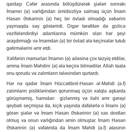
qardaşı Cəfər arasında bölüşdürərək şiələri sonrakı
İmamın (ə) varlığından ümidsizliyə salmaq üçün İmam
Həsən Əskərinin (ə) heç bir övladı olmadığı xəbərini
yaymaqda səy göstərirdi. Digər tərəfdən də gizlicə
vəzifələndirdiyi adamlarına mümkün olan hər şeyi
araşdırmağı və İmamdan (ə) bir övlad ələ keçirsələr tutub
gətirmələrini əmr etdi.
Xəlifənin məmurları İmamın (ə) ailəsinə çox təzyiq etdilər,
amma İmam Məhdini (ə) ələ keçirə bilmədilər. Allah təala
onu qorudu və zalımların tələsindən qurtardı.
Hər nə qədər İmam Hüccətibnil-Həsən əl-Məhdi (ə.f)
zalımların pisliklərindən qorunmaq üçün xalqla aşkarda
görüşməmiş, hamıdan gizlənmiş və ilahi əmr gərəyi
qeybəti seçmişsə də, kiçik yaşında dəfələrlə o İmamı (ə)
görən şiələr və İmam Həsən Əskərinin (ə) xas dostları
olmuş və onun varlığından əmin olmuşlar. İmam Həsən
Əskərinin (ə) vəfatında da İmam Məhdi (ə.f) atasının