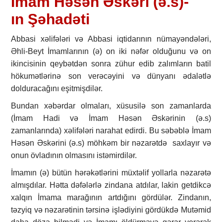
İmam Həsən Əskəri (ə.s)-
ın Şəhadəti
Abbasi xəlifələri və Abbasi iqtidarının nümayəndələri,
Əhli-Beyt İmamlarının (ə) on iki nəfər olduğunu və on
ikincisinin qeybətdən sonra zühur edib zalımların batil
hökumətlərinə son verəcəyini və dünyanı ədalətlə
dolduracağını eşitmişdilər.
Bundan xəbərdar olmaları, xüsusilə son zamanlarda
(İmam Hadi və İmam Həsən Əskərinin (ə.s)
zamanlarında) xəlifələri narahat edirdi. Bu səbəblə İmam
Həsən Əskərini (ə.s) möhkəm bir nəzarətdə saxlayır və
onun övladının olmasını istəmirdilər.
İmamın (ə) bütün hərəkətlərini müxtəlif yollarla nəzarətə
almışdılar. Hətta dəfələrlə zindana atdılar, lakin getdikcə
xalqın İmama marağının artdığını gördülər. Zindanın,
təzyiq və nəzarətinin tərsinə işlədiyini gördükdə Mutəmid