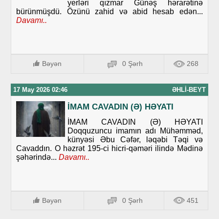
yerləri qızmar Günəş hərarətinə
bürünmüşdü. Özünü zahid və abid hesab edən...
Davamı..
Bəyən
0 Şərh
268
17 May 2026 02:46
ƏHLI-BEYT
İMAM CAVADIN (Ə) HƏYATI
İMAM CAVADIN (Ə) HƏYATI
Doqquzuncu imamın adı Mühəmməd,
künyəsi Əbu Cəfər, ləqəbi Təqi və
Cavaddın. O həzrət 195-ci hicri-qəməri ilində Mədinə
şəhərində...
Davamı..
Bəyən
0 Şərh
451