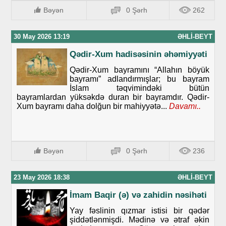
Bəyən
0 Şərh
262
30 May 2026 13:19
ƏHLI-BEYT
Qədir-Xum hadisəsinin əhəmiyyəti
Qədir-Xum bayramını “Allahın böyük
bayramı” adlandırmışlar; bu bayram
İslam təqvimindəki bütün
bayramlardan yüksəkdə duran bir bayramdır. Qədir-
Xum bayramı daha dolğun bir mahiyyətə...
Davamı..
Bəyən
0 Şərh
236
23 May 2026 18:38
ƏHLI-BEYT
İmam Baqir (ə) və zahidin nəsihəti
Yay fəslinin qızmar istisi bir qədər
şiddətlənmişdi. Mədinə və ətraf əkin