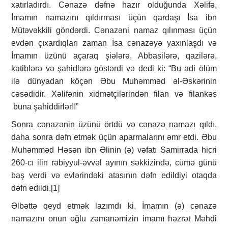
xatırladırdı. Cənazə dəfnə hazır olduğunda Xəlifə,
İmamın namazını qıldırması üçün qardaşı İsa ibn
Mütəvəkkili göndərdi. Cənazəni namaz qılınması üçün
evdən çıxardıqları zaman İsa cənazəyə yaxınlaşdı və
İmamın üzünü açaraq şiələrə, Abbasilərə, qazilərə,
katiblərə və şahidlərə göstərdi və dedi ki: “Bu adi ölüm
ilə dünyadan köçən Əbu Muhəmməd əl-Əskərinin
cəsədidir. Xəlifənin xidmətçilərindən filan və filankəs
buna şahiddirlər!!”
Sonra cənazənin üzünü örtdü və cənazə namazı qıldı,
daha sonra dəfn etmək üçün aparmalarını əmr etdi. Əbu
Muhəmməd Həsən ibn Əlinin (ə) vəfatı Samirrada hicri
260-cı ilin rəbiyyul-əvvəl ayının səkkizində, cümə günü
baş verdi və evlərindəki atasının dəfn edildiyi otaqda
dəfn edildi.[1]
Əlbəttə qeyd etmək lazımdı ki, İmamın (ə) cənazə
namazını onun oğlu zəmanəmizin imamı həzrət Məhdi