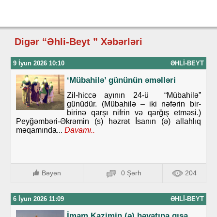
Digər “Əhli-Beyt ” Xəbərləri
9 İyun 2026 10:10
ƏHLI-BEYT
‘Mübahilə’ gününün əməlləri
Zil-hiccə ayının 24-ü “Mübahilə”
günüdür. (Mübahilə – iki nəfərin bir-
birinə qarşı nifrin və qarğış etməsi.)
Peyğəmbəri-Əkrəmin (s) həzrət İsanın (ə) allahlıq
məqamında...
Davamı..
Bəyən
0 Şərh
204
6 İyun 2026 11:09
ƏHLI-BEYT
İmam Kazimin (ə) həyatına qısa