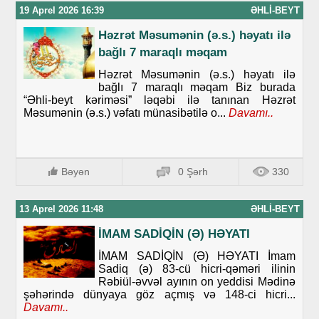
19 Aprel 2026 16:39
ƏHLI-BEYT
Həzrət Məsumənin (ə.s.) həyatı ilə
bağlı 7 maraqlı məqam
Həzrət Məsumənin (ə.s.) həyatı ilə
bağlı 7 maraqlı məqam Biz burada
“Əhli-beyt kəriməsi” ləqəbi ilə tanınan Həzrət
Məsumənin (ə.s.) vəfatı münasibətilə o...
Davamı..
Bəyən
0 Şərh
330
13 Aprel 2026 11:48
ƏHLI-BEYT
İMAM SADİQİN (Ə) HƏYATI
İMAM SADİQİN (Ə) HƏYATI İmam
Sadiq (ə) 83-cü hicri-qəməri ilinin
Rəbiül-əvvəl ayının on yeddisi Mədinə
şəhərində dünyaya göz açmış və 148-ci hicri...
Davamı..