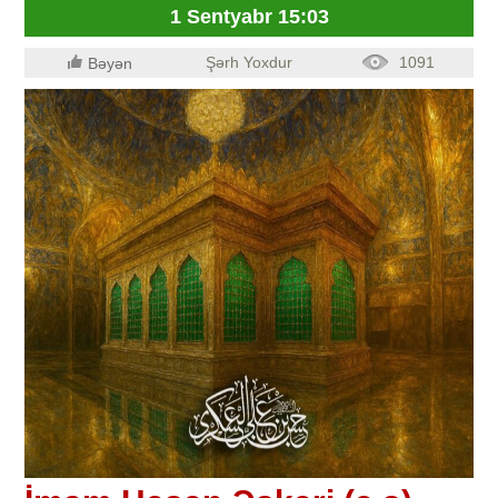
1 Sentyabr 15:03
Şərh Yoxdur
1091
Bəyən