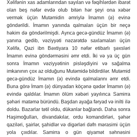
Xəlifənin xas adamlarından sayılan və fəqihlərdən ibarət
olan beş nəfər evdə olub bitən hər şeyi ona xəbər
vermək üçün Mutəmidin əmriylə İmamın (ə) evinə
göndərildi. İmamın yanında qalmaları üçün bir neçə
həkim də göndərilmişdi. Ayrıca gecə-gündüz İmamın (ə)
yanına gedib, vəziyyəti nəzarətdə saxlamaları üçün
Xəlifə, Qazi ibn Bəxtiyara 10 nəfər etibarlı şəxsləri
İmamın evinə göndərməsini əmr etdi. İki və ya üç gün
sonra İmamın vəziyyətinin pisləşdiyini və sağalma
imkanının çox az olduğunu Mutəmidə bildirdilər. Mutəmid
gecə-gündüz İmamın (ə) evində qalmalarını əmr etdi.
Buna görə İmam (ə) dünyadan köçənə qədər İmamın (ə)
evində qaldılar. İmamın ölüm xəbəri yayılınca Samirra
şəhəri matəmə büründü. Başdan ayağa fəryad və inilti ilə
doldu. Bazarlar tətil oldu, dükanlar bağlandı. Daha sonra
Haşimoğulları, divandakılar, ordu komandirləri, şəhər
qaziləri, şairlər, şahidlər və digərləri dəfn mərasimi üçün
yola çıxdılar. Samirra o gün qiyamət səhnəsini