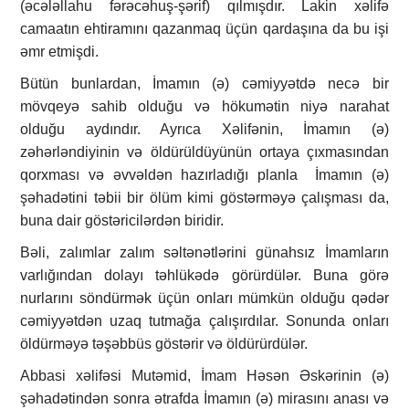
(əcələllahu fərəcəhuş-şərif) qılmışdır. Lakin xəlifə
camaatın ehtiramını qazanmaq üçün qardaşına da bu işi
əmr etmişdi.
Bütün bunlardan, İmamın (ə) cəmiyyətdə necə bir
mövqeyə sahib olduğu və hökumətin niyə narahat
olduğu aydındır. Ayrıca Xəlifənin, İmamın (ə)
zəhərləndiyinin və öldürüldüyünün ortaya çıxmasından
qorxması və əvvəldən hazırladığı planla İmamın (ə)
şəhadətini təbii bir ölüm kimi göstərməyə çalışması da,
buna dair göstəricilərdən biridir.
Bəli, zalımlar zalım səltənətlərini günahsız İmamların
varlığından dolayı təhlükədə görürdülər. Buna görə
nurlarını söndürmək üçün onları mümkün olduğu qədər
cəmiyyətdən uzaq tutmağa çalışırdılar. Sonunda onları
öldürməyə təşəbbüs göstərir və öldürürdülər.
Abbasi xəlifəsi Mutəmid, İmam Həsən Əskərinin (ə)
şəhadətindən sonra ətrafda İmamın (ə) mirasını anası və