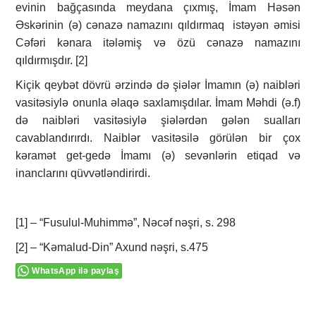
evinin bağçasında meydana çıxmış, İmam Həsən
Əskərinin (ə) cənazə namazını qıldırmaq istəyən əmisi
Cəfəri kənara itələmiş və özü cənazə namazını
qıldırmışdır. [2]
Kiçik qeybət dövrü ərzində də şiələr İmamın (ə) naibləri
vasitəsiylə onunla əlaqə saxlamışdılar. İmam Məhdi (ə.f)
də naibləri vasitəsiylə şiələrdən gələn sualları
cavablandırırdı. Naiblər vasitəsilə görülən bir çox
kəramət get-gedə İmamı (ə) sevənlərin etiqad və
inanclarını qüvvətləndirirdi.
[1] – “Fusulul-Muhimmə”, Nəcəf nəşri, s. 298
[2] – “Kəmalud-Din” Axund nəşri, s.475
WhatsApp ilə paylaş