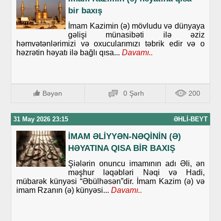
bir baxış
İmam Kazimin (ə) mövludu və dünyaya
gəlişi münasibəti ilə əziz
həmvətənlərimizi və oxucularımızı təbrik edir və o
həzrətin həyatı ilə bağlı qısa...
Davamı..
Bəyən
0 Şərh
200
31 May 2026 23:15
ƏHLI-BEYT
İMAM ƏLİYYƏN-NƏQİNİN (Ə)
HƏYATINA QISA BİR BAXIŞ
Şiələrin onuncu imamının adı Əli, ən
məşhur ləqəbləri Nəqi və Hadi,
mübarək künyəsi “Əbülhəsən”dir. İmam Kazim (ə) və
imam Rzanın (ə) künyəsi...
Davamı..