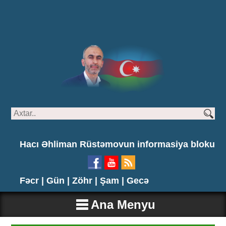
Hacı Əhliman Rüstəmovun informasiya bloku
Fəcr |
Gün |
Zöhr |
Şam |
Gecə
Ana Menyu