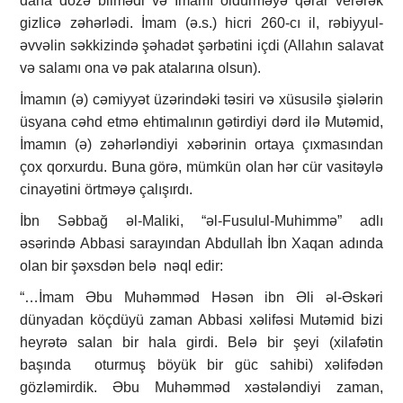
daha dözə bilmədi və İmamı öldürməyə qərar verərək
gizlicə zəhərlədi. İmam (ə.s.) hicri 260-cı il, rəbiyyul-
əvvəlin səkkizində şəhadət şərbətini içdi (Allahın salavat
və salamı ona və pak atalarına olsun).
İmamın (ə) cəmiyyət üzərindəki təsiri və xüsusilə şiələrin
üsyana cəhd etmə ehtimalının gətirdiyi dərd ilə Mutəmid,
İmamın (ə) zəhərləndiyi xəbərinin ortaya çıxmasından
çox qorxurdu. Buna görə, mümkün olan hər cür vasitəylə
cinayətini örtməyə çalışırdı.
İbn Səbbağ əl-Maliki, “əl-Fusulul-Muhimmə” adlı
əsərində Abbasi sarayından Abdullah İbn Xaqan adında
olan bir şəxsdən belə nəql edir:
“…İmam Əbu Muhəmməd Həsən ibn Əli əl-Əskəri
dünyadan köçdüyü zaman Abbasi xəlifəsi Mutəmid bizi
heyrətə salan bir hala girdi. Belə bir şeyi (xilafətin
başında oturmuş böyük bir güc sahibi) xəlifədən
gözləmirdik. Əbu Muhəmməd xəstələndiyi zaman,