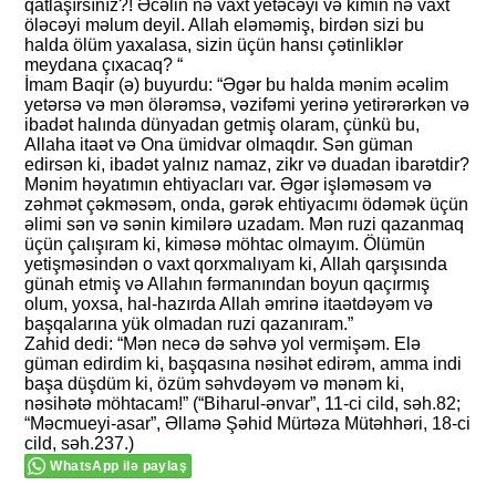
qatlaşırsınız?! Əcəlin nə vaxt yetəcəyi və kimin nə vaxt
öləcəyi məlum deyil. Allah eləməmiş, birdən sizi bu
halda ölüm yaxalasa, sizin üçün hansı çətinliklər
meydana çıxacaq? “
İmam Baqir (ə) buyurdu: “Əgər bu halda mənim əcəlim
yetərsə və mən ölərəmsə, vəzifəmi yerinə yetirərərkən və
ibadət halında dünyadan getmiş olaram, çünkü bu,
Allaha itaət və Ona ümidvar olmaqdır. Sən güman
edirsən ki, ibadət yalnız namaz, zikr və duadan ibarətdir?
Mənim həyatımın ehtiyacları var. Əgər işləməsəm və
zəhmət çəkməsəm, onda, gərək ehtiyacımı ödəmək üçün
əlimi sən və sənin kimilərə uzadam. Mən ruzi qazanmaq
üçün çalışıram ki, kiməsə möhtac olmayım. Ölümün
yetişməsindən o vaxt qorxmalıyam ki, Allah qarşısında
günah etmiş və Allahın fərmanından boyun qaçırmış
olum, yoxsa, hal-hazırda Allah əmrinə itaətdəyəm və
başqalarına yük olmadan ruzi qazanıram.”
Zahid dedi: “Mən necə də səhvə yol vermişəm. Elə
güman edirdim ki, başqasına nəsihət edirəm, amma indi
başa düşdüm ki, özüm səhvdəyəm və mənəm ki,
nəsihətə möhtacam!” (“Biharul-ənvar”, 11-ci cild, səh.82;
“Məcmueyi-asar”, Əllamə Şəhid Mürtəza Mütəhhəri, 18-ci
cild, səh.237.)
WhatsApp ilə paylaş