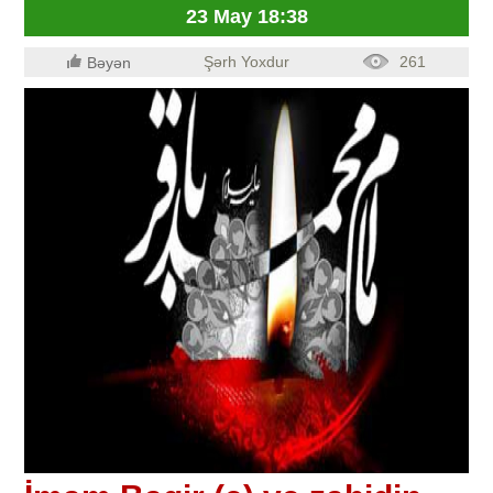
23 May 18:38
Şərh Yoxdur
261
Bəyən