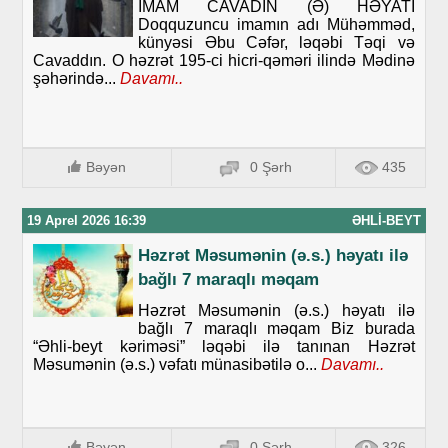
İMAM CAVADIN (Ə) HƏYATI
Doqquzuncu imamın adı Mühəmməd,
künyəsi Əbu Cəfər, ləqəbi Təqi və
Cavaddın. O həzrət 195-ci hicri-qəməri ilində Mədinə
şəhərində...
Davamı..
Bəyən
0 Şərh
435
19 Aprel 2026 16:39
ƏHLI-BEYT
Həzrət Məsumənin (ə.s.) həyatı ilə
bağlı 7 maraqlı məqam
Həzrət Məsumənin (ə.s.) həyatı ilə
bağlı 7 maraqlı məqam Biz burada
“Əhli-beyt kəriməsi” ləqəbi ilə tanınan Həzrət
Məsumənin (ə.s.) vəfatı münasibətilə o...
Davamı..
Bəyən
0 Şərh
326