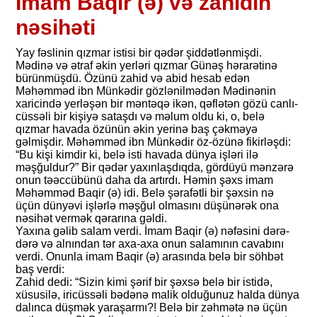
İmam Baqir (ə) və zahidin
nəsihəti
Yay fəslinin qızmar istisi bir qədər şiddətlənmişdi.
Mədinə və ətraf əkin yerləri qızmar Günəş hərarətinə
bürünmüşdü. Özünü zahid və abid hesab edən
Məhəmməd ibn Münkədir gözlənilmədən Mədinənin
xaricində yerləşən bir məntəqə ikən, qəflətən gözü canlı-
cüssəli bir kişiyə sataşdı və məlum oldu ki, o, belə
qızmar havada özünün əkin yerinə baş çəkməyə
gəlmişdir. Məhəmməd ibn Münkədir öz-özünə fikirləşdi:
“Bu kişi kimdir ki, belə isti havada dünya işləri ilə
məşğuldur?” Bir qədər yaxınlaşdıqda, gördüyü mənzərə
onun təəccübünü daha da artırdı. Həmin şəxs imam
Məhəmməd Baqir (ə) idi. Belə şərafətli bir şəxsin nə
üçün dünyəvi işlərlə məşğul olmasını düşünərək ona
nəsihət vermək qərarına gəldi.
Yaxına gəlib salam verdi. İmam Baqir (ə) nəfəsini dərə-
dərə və alnından tər axa-axa onun salamının cavabını
verdi. Onunla imam Baqir (ə) arasında belə bir söhbət
baş verdi:
Zahid dedi: “Sizin kimi şərif bir şəxsə belə bir istidə,
xüsusilə, iricüssəli bədənə malik olduğunuz halda dünya
dalınca düşmək yaraşarmı?! Belə bir zəhmətə nə üçün