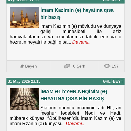
İmam Kazimin (ə) həyatına qısa
bir baxış
İmam Kazimin (ə) mövludu və dünyaya
gəlişi münasibəti ilə əziz
həmvətənlərimizi və oxucularımızı təbrik edir və o
həzrətin həyatı ilə bağlı qısa...
Davamı..
Bəyən
0 Şərh
197
31 May 2026 23:15
ƏHLI-BEYT
İMAM ƏLİYYƏN-NƏQİNİN (Ə)
HƏYATINA QISA BİR BAXIŞ
Şiələrin onuncu imamının adı Əli, ən
məşhur ləqəbləri Nəqi və Hadi,
mübarək künyəsi “Əbülhəsən”dir. İmam Kazim (ə) və
imam Rzanın (ə) künyəsi...
Davamı..