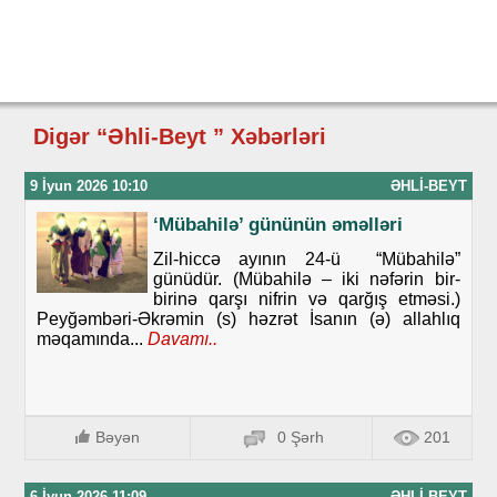
Digər “Əhli-Beyt ” Xəbərləri
9 İyun 2026 10:10
ƏHLI-BEYT
‘Mübahilə’ gününün əməlləri
Zil-hiccə ayının 24-ü “Mübahilə”
günüdür. (Mübahilə – iki nəfərin bir-
birinə qarşı nifrin və qarğış etməsi.)
Peyğəmbəri-Əkrəmin (s) həzrət İsanın (ə) allahlıq
məqamında...
Davamı..
Bəyən
0 Şərh
201
6 İyun 2026 11:09
ƏHLI-BEYT