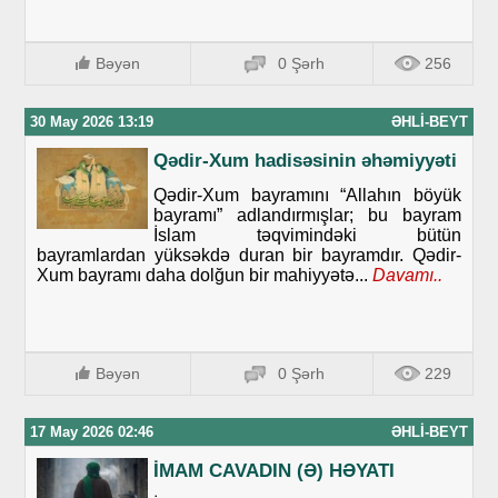
Bəyən
0 Şərh
256
30 May 2026 13:19
ƏHLI-BEYT
Qədir-Xum hadisəsinin əhəmiyyəti
Qədir-Xum bayramını “Allahın böyük
bayramı” adlandırmışlar; bu bayram
İslam təqvimindəki bütün
bayramlardan yüksəkdə duran bir bayramdır. Qədir-
Xum bayramı daha dolğun bir mahiyyətə...
Davamı..
Bəyən
0 Şərh
229
17 May 2026 02:46
ƏHLI-BEYT
İMAM CAVADIN (Ə) HƏYATI