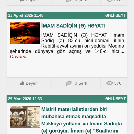
13 Aprel 2026 11:48
ƏHLI-BEYT
İMAM SADİQİN (Ə) HƏYATI
İMAM SADİQİN (Ə) HƏYATI İmam
Sadiq (ə) 83-cü hicri-qəməri ilinin
Rəbiül-əvvəl ayının on yeddisi Mədinə
şəhərində dünyaya göz açmış və 148-ci hicri...
Davamı..
Bəyən
0 Şərh
576
29 Mart 2026 12:33
ƏHLI-BEYT
Misirli materialistlərdən biri
mübahisə etmək məqsədilə
Məkkəyə yollanır və İmam Sadiqlə
(ə) görüşür. İmam (ə) “Suallarını