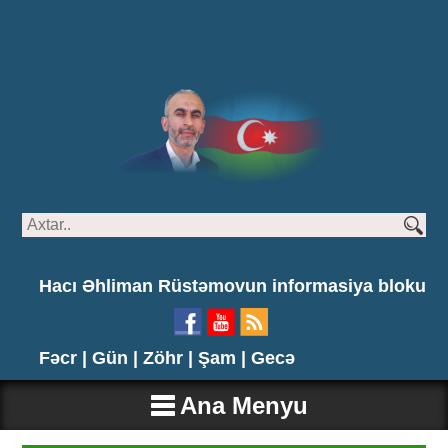
Hacı Əhliman Rüstəmovun informasiya bloku
Fəcr |
Gün |
Zöhr |
Şam |
Gecə
Ana Menyu