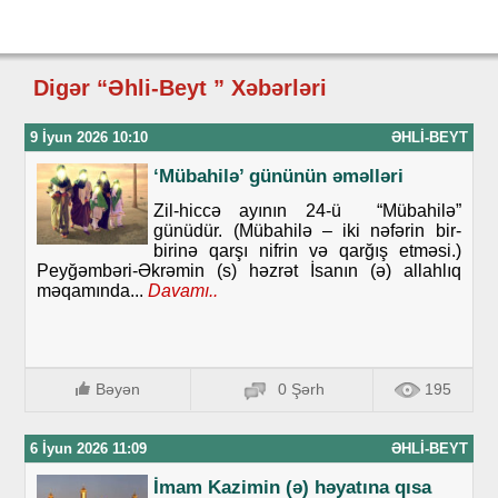
Digər “Əhli-Beyt ” Xəbərləri
9 İyun 2026 10:10
ƏHLI-BEYT
‘Mübahilə’ gününün əməlləri
Zil-hiccə ayının 24-ü “Mübahilə”
günüdür. (Mübahilə – iki nəfərin bir-
birinə qarşı nifrin və qarğış etməsi.)
Peyğəmbəri-Əkrəmin (s) həzrət İsanın (ə) allahlıq
məqamında...
Davamı..
Bəyən
0 Şərh
195
6 İyun 2026 11:09
ƏHLI-BEYT
İmam Kazimin (ə) həyatına qısa