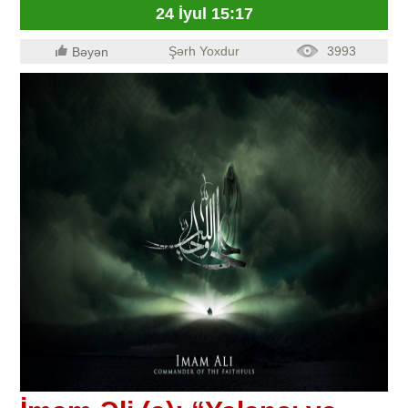
24 İyul 15:17
Şərh Yoxdur
3993
Bəyən