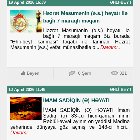
19 Aprel 2026 16:39
ƏHLI-BEYT
Həzrət Məsumənin (ə.s.) həyatı ilə
bağlı 7 maraqlı məqam
Həzrət Məsumənin (ə.s.) həyatı ilə
bağlı 7 maraqlı məqam Biz burada
“Əhli-beyt kəriməsi” ləqəbi ilə tanınan Həzrət
Məsumənin (ə.s.) vəfatı münasibətilə o...
Davamı..
Bəyən
0 Şərh
321
13 Aprel 2026 11:48
ƏHLI-BEYT
İMAM SADİQİN (Ə) HƏYATI
İMAM SADİQİN (Ə) HƏYATI İmam
Sadiq (ə) 83-cü hicri-qəməri ilinin
Rəbiül-əvvəl ayının on yeddisi Mədinə
şəhərində dünyaya göz açmış və 148-ci hicri...
Davamı..