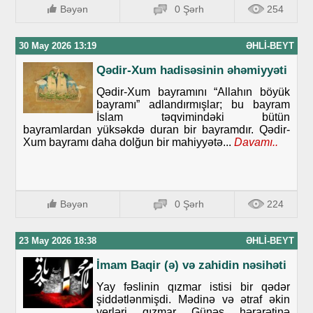
Bəyən
0 Şərh
254
30 May 2026 13:19
ƏHLI-BEYT
Qədir-Xum hadisəsinin əhəmiyyəti
Qədir-Xum bayramını “Allahın böyük
bayramı” adlandırmışlar; bu bayram
İslam təqvimindəki bütün
bayramlardan yüksəkdə duran bir bayramdır. Qədir-
Xum bayramı daha dolğun bir mahiyyətə...
Davamı..
Bəyən
0 Şərh
224
23 May 2026 18:38
ƏHLI-BEYT
İmam Baqir (ə) və zahidin nəsihəti
Yay fəslinin qızmar istisi bir qədər
şiddətlənmişdi. Mədinə və ətraf əkin
yerləri qızmar Günəş hərarətinə