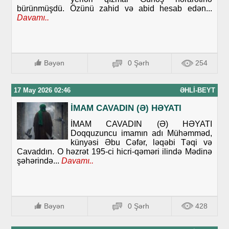
bürünmüşdü. Özünü zahid və abid hesab edən...
Davamı..
Bəyən
0 Şərh
254
17 May 2026 02:46
ƏHLI-BEYT
İMAM CAVADIN (Ə) HƏYATI
İMAM CAVADIN (Ə) HƏYATI
Doqquzuncu imamın adı Mühəmməd,
künyəsi Əbu Cəfər, ləqəbi Təqi və
Cavaddın. O həzrət 195-ci hicri-qəməri ilində Mədinə
şəhərində...
Davamı..
Bəyən
0 Şərh
428