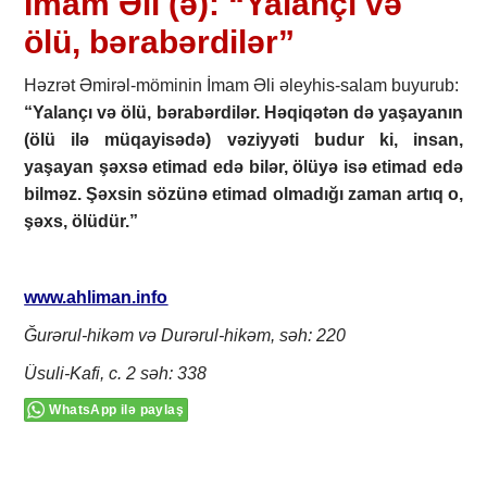
İmam Əli (ə): “Yalançı və
ölü, bərabərdilər”
Həzrət Əmirəl-möminin İmam Əli əleyhis-salam buyurub:
“Yalançı və ölü, bərabərdilər. Həqiqətən də yaşayanın
(ölü ilə müqayisədə) vəziyyəti budur ki, insan,
yaşayan şəxsə etimad edə bilər, ölüyə isə etimad edə
bilməz. Şəxsin sözünə etimad olmadığı zaman artıq o,
şəxs, ölüdür.”
www.ahliman.info
Ğurərul-hikəm və Durərul-hikəm, səh: 220
Üsuli-Kafi, c. 2 səh: 338
WhatsApp ilə paylaş