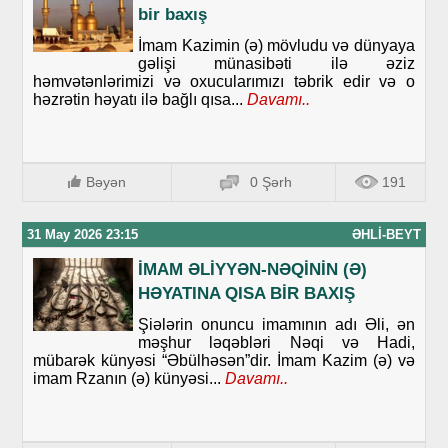
bir baxış
İmam Kazimin (ə) mövludu və dünyaya
gəlişi münasibəti ilə əziz
həmvətənlərimizi və oxucularımızı təbrik edir və o
həzrətin həyatı ilə bağlı qısa...
Davamı..
Bəyən
0 Şərh
191
31 May 2026 23:15
ƏHLI-BEYT
İMAM ƏLİYYƏN-NƏQİNİN (Ə)
HƏYATINA QISA BİR BAXIŞ
Şiələrin onuncu imamının adı Əli, ən
məşhur ləqəbləri Nəqi və Hadi,
mübarək künyəsi “Əbülhəsən”dir. İmam Kazim (ə) və
imam Rzanın (ə) künyəsi...
Davamı..