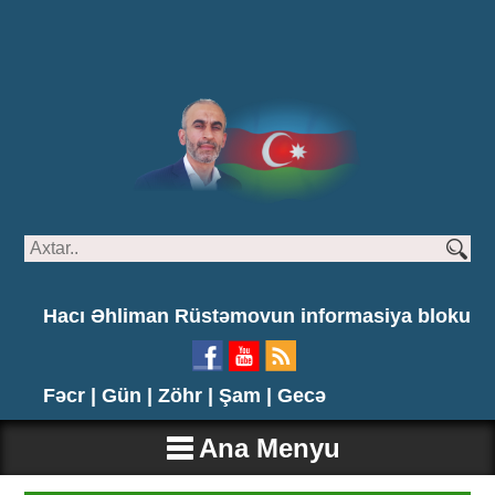
Hacı Əhliman Rüstəmovun informasiya bloku
Fəcr |
Gün |
Zöhr |
Şam |
Gecə
Ana Menyu