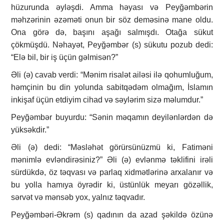
hüzurunda əyləşdi. Amma həyası və Peyğəmbərin
məhzərinin əzəməti onun bir söz deməsinə mane oldu.
Ona görə də, başını aşağı salmışdı. Otağa sükut
çökmüşdü. Nəhayət, Peyğəmbər (s) sükutu pozub dedi:
“Elə bil, bir iş üçün gəlmisən?”
Əli (ə) cavab verdi: “Mənim risalət ailəsi ilə qohumluğum,
həmçinin bu din yolunda sabitqədəm olmağım, İslamın
inkişaf üçün etdiyim cihad və səylərim sizə məlumdur.”
Peyğəmbər buyurdu: “Sənin məqamın deyilənlərdən də
yüksəkdir.”
Əli (ə) dedi: “Məsləhət görürsünüzmü ki, Fatiməni
mənimlə evləndirəsiniz?” Əli (ə) evlənmə təklifini irəli
sürdükdə, öz təqvası və parlaq xidmətlərinə arxalanır və
bu yolla hamıya öyrədir ki, üstünlük meyarı gözəllik,
sərvət və mənsəb yox, yalnız təqvadır.
Peyğəmbəri-Əkrəm (s) qadının da azad şəkildə özünə