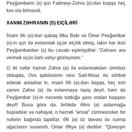
Peyğəmbərin (s) qızı Fatimeyi-Zəhra (s)-dan başqa heç
kəs ola bilməzdi.
XANIM ZƏHRANIN (S) ElÇİLƏRİ
İmam Əli (ə)-dan qabaq Əbu Bəkr və Ömər Peyğəmbər
(s)-in qızı ilə evlənmək üçün elçilik etmiş, lakin hər ikisi
Peyğəmbərdən (s) bu cavabı eşitmişdilər: “Zəhranı ərə
vermək üçün ilahi vəhyi gözləyirəm.”
O iki nəfər həzrət Zəhra (ə) ilə evlənməkdən ümidsiz
olduqda, Ovs qəbiləsinin rəisi Səd-Məaz ilə söhbət
edərək anladılar ki, imam Əli (ə)-dan başqa, heç kim
xanım Zəhra (ə) ilə evlənməyə layiq deyil, həm də
Peyğəmbər (s)-in nəzərdə tutduğu şəxs ondan başqası
deyil! Buna görə də, birlikdə Əlini (ə) axtarmağa
başladılar və nəhayət, o həzrəti “ənsar” zümrəsindən bir
nəfərin bağında tapdılar. Əli (ə) öz dəvəsi ilə xurma
ağaclarını suvarırdı. Onlar Əliyə (ə) dedilər: “Qüreyşin