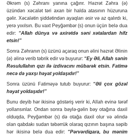
Əkrəm (s) Zəhranı yanına çağırır. Həzrət Zəhra (ə)
üzündən xəcalət təri axan bir halda atasının hüzuruna
gəlir. Xəcalətin şiddətindən ayaqları əsir və az qalırdı ki,
yerə yıxılsın. Bu vaxt Peyğəmbər (s) onun üçün belə dua
edir:
“Allah dünya və axirətdə səni xətalardan hifz
etsin!”
Sonra Zəhranın (s) üzünü açaraq onun əlini həzrət Əlinin
(ə) əlinə verib təbrik edir və buyurur:
“Ey Əli, Allah sənin
Rəsulullahın qızı ilə izdivacını mübarək etsin. Fatimə
necə də yaxşı həyat yoldaşıdır!”
Sonra üzünü Fatiməyə tutub buyurur:
“Əli çox gözəl
həyat yoldaşıdır!”
Bunu deyib hər ikisinə göstəriş verir ki, Allah evinə tərəf
yollansınlar. Ondan sonra bəylə-gəlin bəy otağına daxil
olduqda, Peyğəmbər (s) də otağa daxil olur və əlində
olan qabdakı sudan təbərrük olaraq qızının başına səpib
hər ikisinə belə dua edir:
“Pərvərdigara, bu mənim