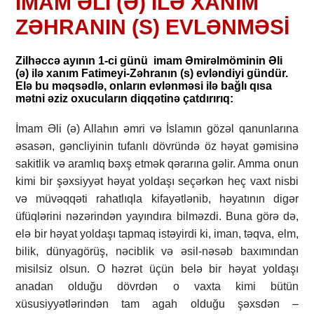
İMAM ƏLİ (Ə) İLƏ XANIM
ZƏHRANIN (S) EVLƏNMƏSİ
Zilhəccə ayının 1-ci günü imam Əmirəlmöminin Əli
(ə) ilə xanım Fatimeyi-Zəhranın (s) evləndiyi gündür.
Elə bu məqsədlə, onların evlənməsi ilə bağlı qısa
mətni əziz oxucuların diqqətinə çatdırırıq:
İmam Əli (ə) Allahın əmri və İslamın gözəl qanunlarına
əsasən, gəncliyinin tufanlı dövründə öz həyat gəmisinə
sakitlik və aramlıq bəxş etmək qərarına gəlir. Amma onun
kimi bir şəxsiyyət həyat yoldaşı seçərkən heç vaxt nisbi
və müvəqqəti rahatlıqla kifayətlənib, həyatının digər
üfüqlərini nəzərindən yayındıra bilməzdi. Buna görə də,
elə bir həyat yoldaşı tapmaq istəyirdi ki, iman, təqva, elm,
bilik, dünyagörüş, nəciblik və əsil-nəsəb baxımından
misilsiz olsun. O həzrət üçün belə bir həyat yoldaşı
anadan olduğu dövrdən o vaxta kimi bütün
xüsusiyyətlərindən tam agah olduğu şəxsdən –