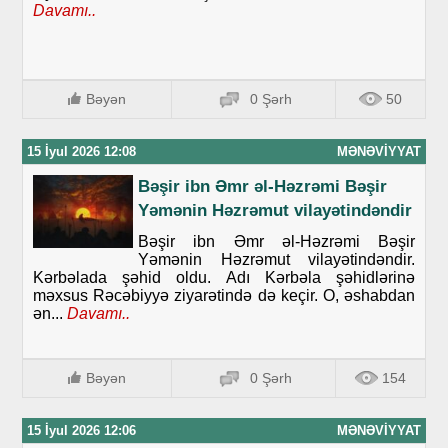
Davamı..
Bəyən
0 Şərh
50
15 İyul 2026 12:08
MƏNƏVIYYAT
Bəşir ibn Əmr əl-Həzrəmi Bəşir
Yəmənin Həzrəmut vilayətindəndir
Bəşir ibn Əmr əl-Həzrəmi Bəşir
Yəmənin Həzrəmut vilayətindəndir.
Kərbəlada şəhid oldu. Adı Kərbəla şəhidlərinə
məxsus Rəcəbiyyə ziyarətində də keçir. O, əshabdan
ən...
Davamı..
Bəyən
0 Şərh
154
15 İyul 2026 12:06
MƏNƏVIYYAT