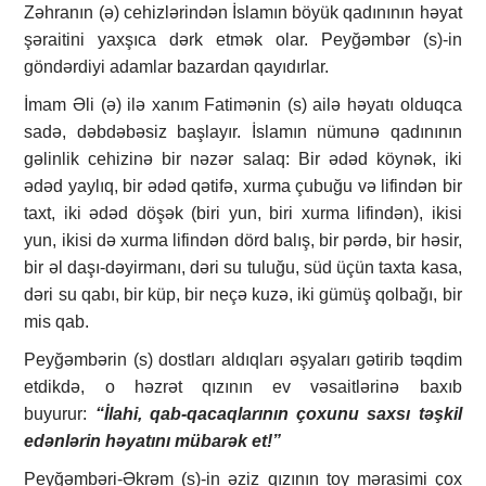
Zəhranın (ə) cehizlərindən İslamın böyük qadınının həyat
şəraitini yaxşıca dərk etmək olar. Peyğəmbər (s)-in
göndərdiyi adamlar bazardan qayıdırlar.
İmam Əli (ə) ilə xanım Fatimənin (s) ailə həyatı olduqca
sadə, dəbdəbəsiz başlayır. İslamın nümunə qadınının
gəlinlik cehizinə bir nəzər salaq: Bir ədəd köynək, iki
ədəd yaylıq, bir ədəd qətifə, xurma çubuğu və lifindən bir
taxt, iki ədəd döşək (biri yun, biri xurma lifindən), ikisi
yun, ikisi də xurma lifindən dörd balış, bir pərdə, bir həsir,
bir əl daşı-dəyirmanı, dəri su tuluğu, süd üçün taxta kasa,
dəri su qabı, bir küp, bir neçə kuzə, iki gümüş qolbağı, bir
mis qab.
Peyğəmbərin (s) dostları aldıqları əşyaları gətirib təqdim
etdikdə, o həzrət qızının ev vəsaitlərinə baxıb
buyurur:
“İlahi, qab-qacaqlarının çoxunu saxsı təşkil
edənlərin həyatını mübarək et!”
Peyğəmbəri-Əkrəm (s)-in əziz qızının toy mərasimi çox