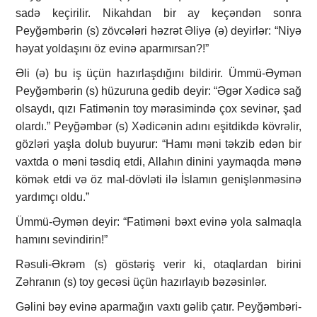
sadə keçirilir. Nikahdan bir ay keçəndən sonra
Peyğəmbərin (s) zövcələri həzrət Əliyə (ə) deyirlər: “Niyə
həyat yoldaşını öz evinə aparmırsan?!”
Əli (ə) bu iş üçün hazırlaşdığını bildirir. Ümmü-Əymən
Peyğəmbərin (s) hüzuruna gedib deyir: “Əgər Xədicə sağ
olsaydı, qızı Fatimənin toy mərasimində çox sevinər, şad
olardı.” Peyğəmbər (s) Xədicənin adını eşitdikdə kövrəlir,
gözləri yaşla dolub buyurur: “Hamı məni təkzib edən bir
vaxtda o məni təsdiq etdi, Allahın dinini yaymaqda mənə
kömək etdi və öz mal-dövləti ilə İslamın genişlənməsinə
yardımçı oldu.”
Ümmü-Əymən deyir: “Fatiməni bəxt evinə yola salmaqla
hamını sevindirin!”
Rəsuli-Əkrəm (s) göstəriş verir ki, otaqlardan birini
Zəhranın (s) toy gecəsi üçün hazırlayıb bəzəsinlər.
Gəlini bəy evinə aparmağın vaxtı gəlib çatır. Peyğəmbəri-