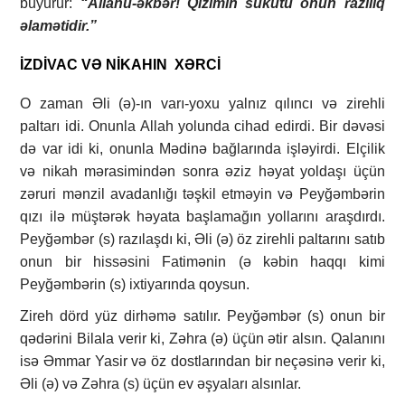
buyurur:
“Allahu-əkbər! Qızımın sükutu onun razılıq
əlamətidir.”
İZDİVAC VƏ NİKAHIN XƏRCİ
O zaman Əli (ə)-ın varı-yoxu yalnız qılıncı və zirehli
paltarı idi. Onunla Allah yolunda cihad edirdi. Bir dəvəsi
də var idi ki, onunla Mədinə bağlarında işləyirdi. Elçilik
və nikah mərasimindən sonra əziz həyat yoldaşı üçün
zəruri mənzil avadanlığı təşkil etməyin və Peyğəmbərin
qızı ilə müştərək həyata başlamağın yollarını araşdırdı.
Peyğəmbər (s) razılaşdı ki, Əli (ə) öz zirehli paltarını satıb
onun bir hissəsini Fatimənin (ə kəbin haqqı kimi
Peyğəmbərin (s) ixtiyarında qoysun.
Zireh dörd yüz dirhəmə satılır. Peyğəmbər (s) onun bir
qədərini Bilala verir ki, Zəhra (ə) üçün ətir alsın. Qalanını
isə Əmmar Yasir və öz dostlarından bir neçəsinə verir ki,
Əli (ə) və Zəhra (s) üçün ev əşyaları alsınlar.