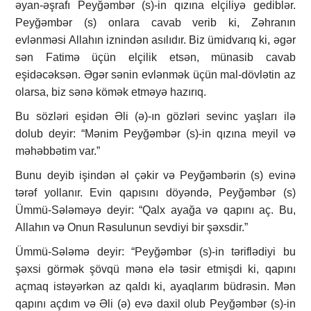
əyan-əşrafı Peyğəmbər (s)-in qızına elçiliyə gediblər.
Peyğəmbər (s) onlara cavab verib ki, Zəhranın
evlənməsi Allahın iznindən asılıdır. Biz ümidvarıq ki, əgər
sən Fatimə üçün elçilik etsən, münasib cavab
eşidəcəksən. Əgər sənin evlənmək üçün mal-dövlətin az
olarsa, biz sənə kömək etməyə hazırıq.
Bu sözləri eşidən Əli (ə)-ın gözləri sevinc yaşları ilə
dolub deyir: “Mənim Peyğəmbər (s)-in qızına meyil və
məhəbbətim var.”
Bunu deyib işindən əl çəkir və Peyğəmbərin (s) evinə
tərəf yollanır. Evin qapısını döyəndə, Peyğəmbər (s)
Ümmü-Sələməyə deyir: “Qalx ayağa və qapını aç. Bu,
Allahın və Onun Rəsulunun sevdiyi bir şəxsdir.”
Ümmü-Sələmə deyir: “Peyğəmbər (s)-in təriflədiyi bu
şəxsi görmək şövqü mənə elə təsir etmişdi ki, qapını
açmaq istəyərkən az qaldı ki, ayaqlarım büdrəsin. Mən
qapını açdım və Əli (ə) evə daxil olub Peyğəmbər (s)-in