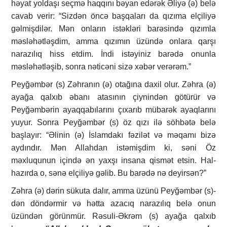
həyat yoldaşı seçmə haqqını bəyan edərək Əliyə (ə) belə
cavab verir: “Sizdən öncə başqaları da qızıma elçiliyə
gəlmişdilər. Mən onların istəkləri barəsində qızımla
məsləhətləşdim, amma qızımın üzündə onlara qarşı
narazılıq hiss etdim. İndi istəyiniz barədə onunla
məsləhətləşib, sonra nəticəni sizə xəbər verərəm.”
Peyğəmbər (s) Zəhranın (ə) otağına daxil olur. Zəhra (ə)
ayağa qalxıb əbanı atasının çiynindən götürür və
Peyğəmbərin ayaqqabılarını çıxarıb mübarək ayaqlarını
yuyur. Sonra Peyğəmbər (s) öz qızı ilə söhbətə belə
başlayır: “Əlinin (ə) İslamdakı fəzilət və məqamı bizə
aydındır. Mən Allahdan istəmişdim ki, səni Öz
məxluqunun içində ən yaxşı insana qismət etsin. Hal-
hazırda o, sənə elçiliyə gəlib. Bu barədə nə deyirsən?”
Zəhra (ə) dərin sükuta dalır, amma üzünü Peyğəmbər (s)-
dən döndərmir və hətta azacıq narazılıq belə onun
üzündən görünmür. Rəsuli-Əkrəm (s) ayağa qalxıb