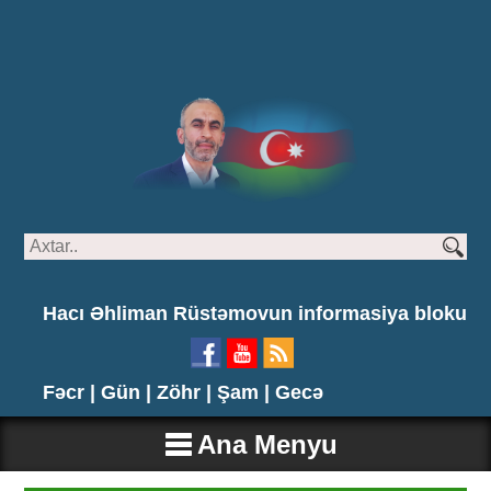
Hacı Əhliman Rüstəmovun informasiya bloku
Fəcr |
Gün |
Zöhr |
Şam |
Gecə
Ana Menyu