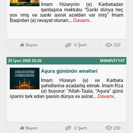
İmam Hüseynin (ə) Kərbəladan
qardaşına məktubu “Sanki dünya heç
yox imiş və sanki axirət əzəldən var imiş” İmam
Baqirdən (ə) rəvayət olunan...
Davamı..
Bəyən
0 Şərh
223
25 İyun 2026 02:26
MƏNƏVIYYAT
Aşura gününün əməlləri
İmam Hüseyn (ə) və Kərbəla
şəhidlərinə əzadarlıq etmək. İmam Rza
(ə) buyurur: “Allah-Taala, “Aşura” günü
işlərini tərk edən şəxsin dünya və axirət...
Davamı..
Bəyən
0 Şərh
230