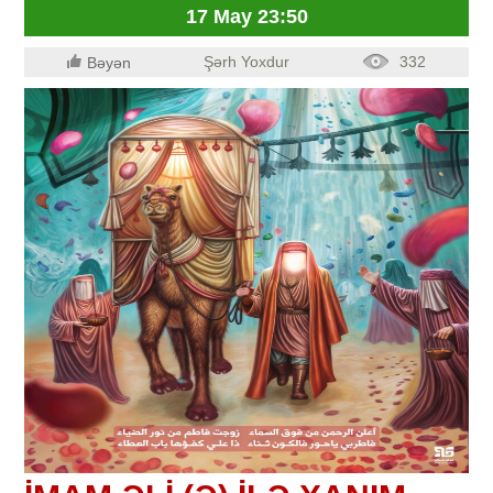
17 May 23:50
Şərh Yoxdur
332
Bəyən