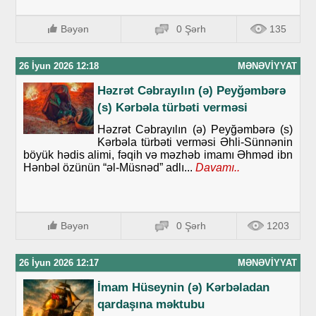
Bəyən
0 Şərh
135
26 İyun 2026 12:18
MƏNƏVIYYAT
Həzrət Cəbrayılın (ə) Peyğəmbərə
(s) Kərbəla türbəti verməsi
Həzrət Cəbrayılın (ə) Peyğəmbərə (s)
Kərbəla türbəti verməsi Əhli-Sünnənin
böyük hədis alimi, fəqih və məzhəb imamı Əhməd ibn
Hənbəl özünün “əl-Müsnəd” adlı...
Davamı..
Bəyən
0 Şərh
1203
26 İyun 2026 12:17
MƏNƏVIYYAT
İmam Hüseynin (ə) Kərbəladan
qardaşına məktubu