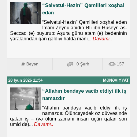
“Səlvətul-Həzin” Qəmliləri xoşhal
edən
“Səlvətul-Həzin” Qəmliləri xoşhal edən
İmam Zeynülabidin Əli ibn Hüseyn əs-
Səccad (ə) buyurub: Aşura günü atam (ə) bədəninin
yaralarından qan gəldiyi halda məni...
Davamı..
Bəyən
0 Şərh
157
28 İyun 2026 11:54
MƏNƏVIYYAT
“Allahın bəndəyə vacib etdiyi ilk iş
namazdır
“Allahın bəndəyə vacib etdiyi ilk iş
namazdır. Ölüncəyədək öz qüvvəsində
qalan iş – (və ölüm zamanı insan üçün qalan son
ümid də)...
Davamı..