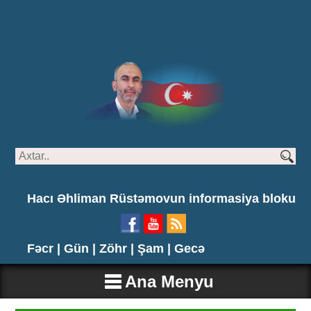
Hacı Əhliman Rüstəmovun informasiya bloku
Fəcr |
Gün |
Zöhr |
Şam |
Gecə
Ana Menyu