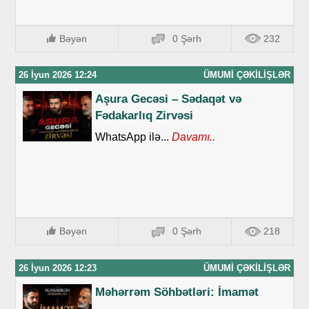
Bəyən
0 Şərh
232
26 İyun 2026 12:24
ÜMUMI ÇƏKILIŞLƏR
Aşura Gecəsi – Sədaqət və
Fədakarlıq Zirvəsi
WhatsApp ilə...
Davamı..
Bəyən
0 Şərh
218
26 İyun 2026 12:23
ÜMUMI ÇƏKILIŞLƏR
Məhərrəm Söhbətləri: İmamət