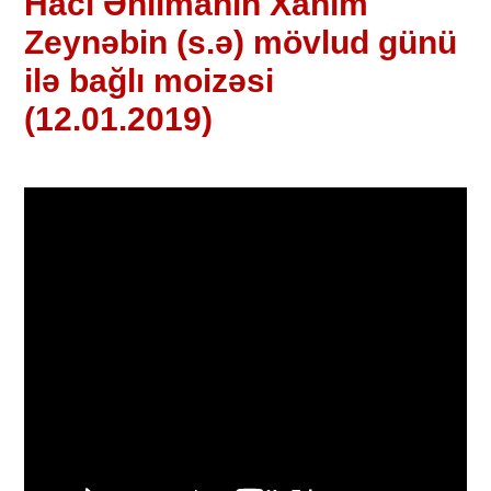
Hacı Əhlimanın Xanım
Zeynəbin (s.ə) mövlud günü
ilə bağlı moizəsi
(12.01.2019)