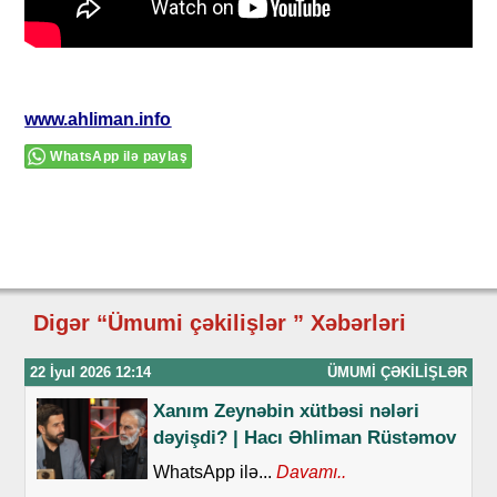
www.ahliman.info
WhatsApp ilə paylaş
Digər “Ümumi çəkilişlər ” Xəbərləri
22 İyul 2026 12:14
ÜMUMI ÇƏKILIŞLƏR
Xanım Zeynəbin xütbəsi nələri
dəyişdi? | Hacı Əhliman Rüstəmov
WhatsApp ilə...
Davamı..