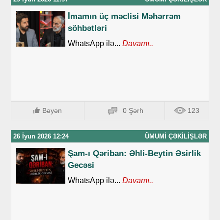
İmamın üç məclisi Məhərrəm
söhbətləri
WhatsApp ilə...
Davamı..
Bəyən
0 Şərh
123
26 İyun 2026 12:24
ÜMUMI ÇƏKILIŞLƏR
Şam-ı Qəriban: Əhli-Beytin Əsirlik
Gecəsi
WhatsApp ilə...
Davamı..