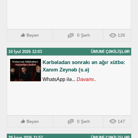
Bəyən
0 Şərh
126
10 İyul 2026 12:03
ÜMUMI ÇƏKILIŞLƏR
Kərbəladan sonrakı ən ağır xütbə:
Xanım Zeynəb (s.ə)
WhatsApp ilə...
Davamı..
Bəyən
0 Şərh
147
29 İyun 2026 11:57
ÜMUMI ÇƏKILIŞLƏR