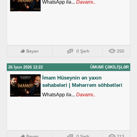
WhatsApp ilə...
Davamı..
Bəyən
0 Şərh
250
26 İyun 2026 12:22
ÜMUMI ÇƏKILIŞLƏR
İmam Hüseynin ən yaxın
səhabələri | Məhərrəm söhbətləri
WhatsApp ilə...
Davamı..
Bəyən
0 Şərh
213