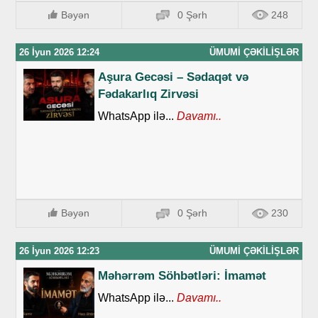
Bəyən
0 Şərh
248
26 İyun 2026 12:24
ÜMUMI ÇƏKILIŞLƏR
Aşura Gecəsi – Sədaqət və
Fədakarlıq Zirvəsi
WhatsApp ilə...
Davamı..
Bəyən
0 Şərh
230
26 İyun 2026 12:23
ÜMUMI ÇƏKILIŞLƏR
Məhərrəm Söhbətləri: İmamət
WhatsApp ilə...
Davamı..