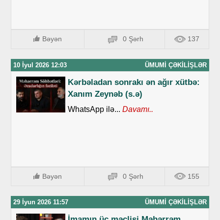
Bəyən
0 Şərh
137
10 İyul 2026 12:03
ÜMUMI ÇƏKILIŞLƏR
Kərbəladan sonrakı ən ağır xütbə:
Xanım Zeynəb (s.ə)
WhatsApp ilə...
Davamı..
Bəyən
0 Şərh
155
29 İyun 2026 11:57
ÜMUMI ÇƏKILIŞLƏR
İmamın üç məclisi Məhərrəm