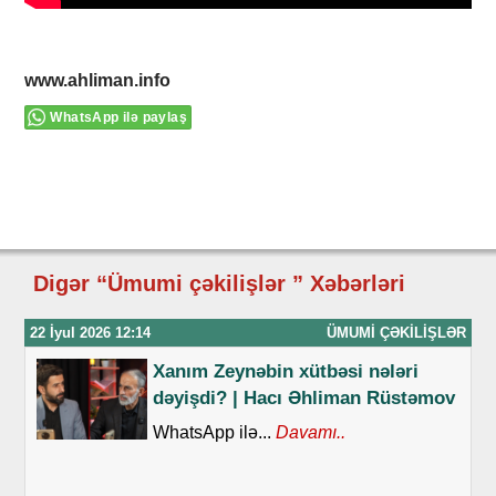
www.ahliman.info
WhatsApp ilə paylaş
Digər “Ümumi çəkilişlər ” Xəbərləri
22 İyul 2026 12:14
ÜMUMI ÇƏKILIŞLƏR
Xanım Zeynəbin xütbəsi nələri
dəyişdi? | Hacı Əhliman Rüstəmov
WhatsApp ilə...
Davamı..