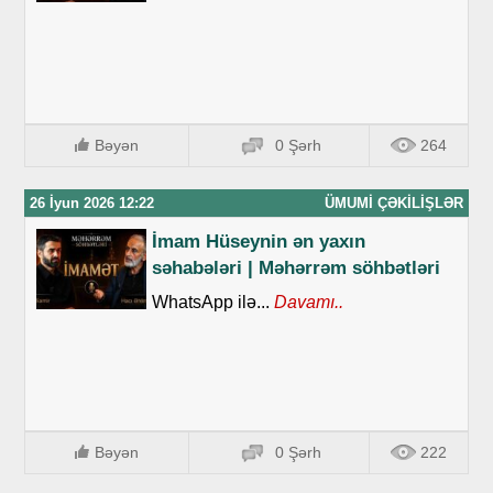
Bəyən
0 Şərh
264
26 İyun 2026 12:22
ÜMUMI ÇƏKILIŞLƏR
İmam Hüseynin ən yaxın
səhabələri | Məhərrəm söhbətləri
WhatsApp ilə...
Davamı..
Bəyən
0 Şərh
222