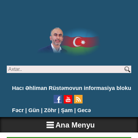
Hacı Əhliman Rüstəmovun informasiya bloku
Fəcr |
Gün |
Zöhr |
Şam |
Gecə
Ana Menyu