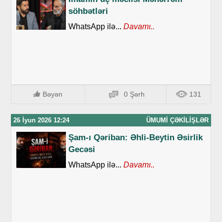
söhbətləri
WhatsApp ilə...
Davamı..
Bəyən
0 Şərh
131
26 İyun 2026 12:24
ÜMUMI ÇƏKILIŞLƏR
Şam-ı Qəriban: Əhli-Beytin Əsirlik
Gecəsi
WhatsApp ilə...
Davamı..