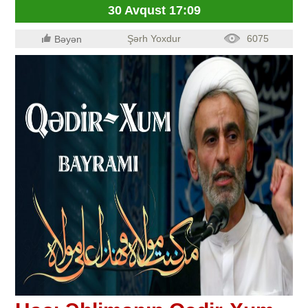
30 Avqust 17:09
Şərh Yoxdur
6075
Bəyən