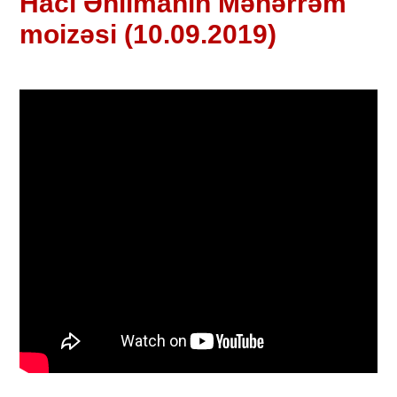
Hacı Əhlimanın Məhərrəm
moizəsi (10.09.2019)