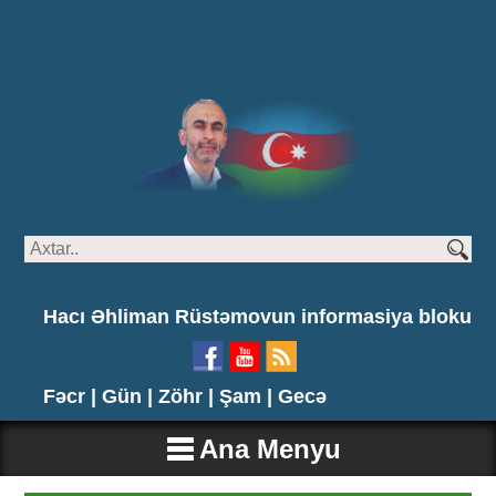
Hacı Əhliman Rüstəmovun informasiya bloku
Fəcr |
Gün |
Zöhr |
Şam |
Gecə
Ana Menyu