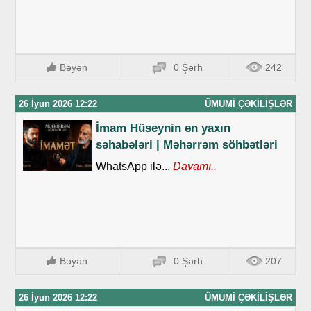
Bəyən
0 Şərh
242
26 İyun 2026 12:22
ÜMUMI ÇƏKILIŞLƏR
İmam Hüseynin ən yaxın
səhabələri | Məhərrəm söhbətləri
WhatsApp ilə...
Davamı..
Bəyən
0 Şərh
207
26 İyun 2026 12:22
ÜMUMI ÇƏKILIŞLƏR