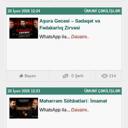
26 İyun 2026 12:24
ÜMUMI ÇƏKILIŞLƏR
Aşura Gecəsi – Sədaqət və
Fədakarlıq Zirvəsi
WhatsApp ilə...
Davamı..
Bəyən
0 Şərh
214
26 İyun 2026 12:23
ÜMUMI ÇƏKILIŞLƏR
Məhərrəm Söhbətləri: İmamət
WhatsApp ilə...
Davamı..