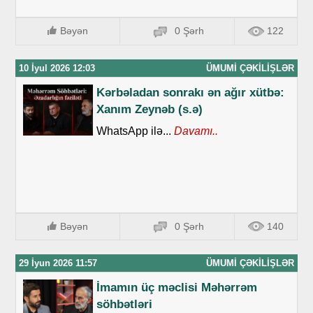
Bəyən
0 Şərh
122
10 İyul 2026 12:03
ÜMUMI ÇƏKILIŞLƏR
Kərbəladan sonrakı ən ağır xütbə:
Xanım Zeynəb (s.ə)
WhatsApp ilə...
Davamı..
Bəyən
0 Şərh
140
29 İyun 2026 11:57
ÜMUMI ÇƏKILIŞLƏR
İmamın üç məclisi Məhərrəm
söhbətləri