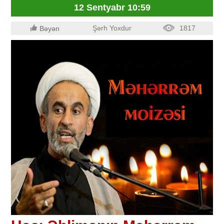
12 Sentyabr 10:59
Şərh Yoxdur
1817
Bəyən