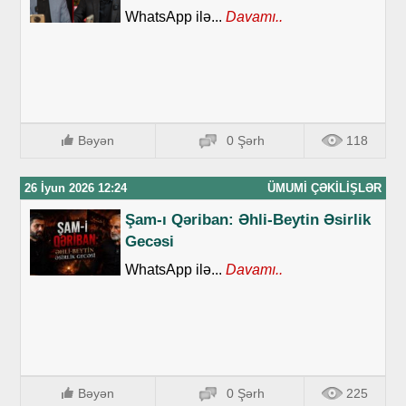
WhatsApp ilə...
Davamı..
Bəyən
0 Şərh
118
26 İyun 2026 12:24
ÜMUMI ÇƏKILIŞLƏR
Şam-ı Qəriban: Əhli-Beytin Əsirlik
Gecəsi
WhatsApp ilə...
Davamı..
Bəyən
0 Şərh
225