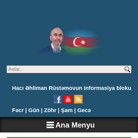
Hacı Əhliman Rüstəmovun informasiya bloku
Fəcr |
Gün |
Zöhr |
Şam |
Gecə
Ana Menyu