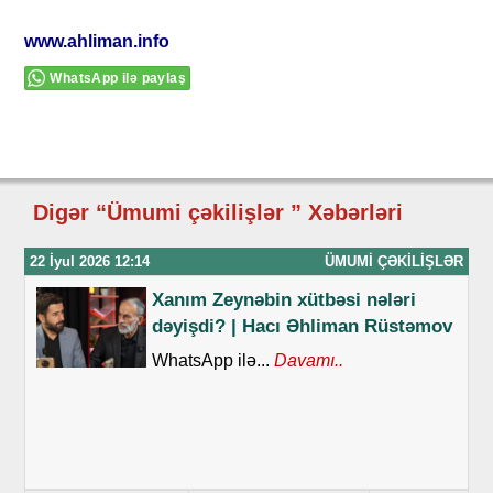
www.ahliman.info
WhatsApp ilə paylaş
Digər “Ümumi çəkilişlər ” Xəbərləri
22 İyul 2026 12:14
ÜMUMI ÇƏKILIŞLƏR
Xanım Zeynəbin xütbəsi nələri
dəyişdi? | Hacı Əhliman Rüstəmov
WhatsApp ilə...
Davamı..