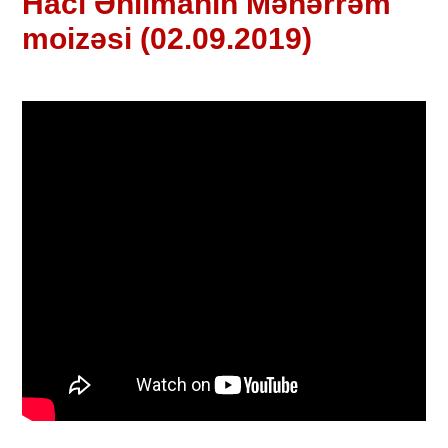
Hacı Əhlimanın Məhərrəm
moizəsi (02.09.2019)