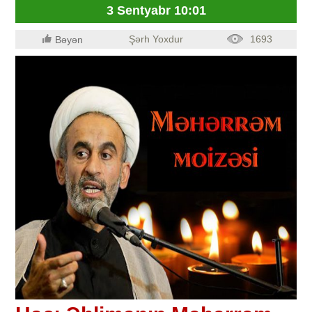
3 Sentyabr 10:01
Şərh Yoxdur
1693
Bəyən