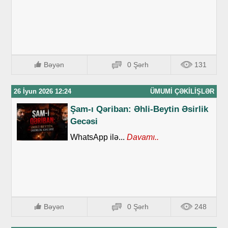
Bəyən
0 Şərh
131
26 İyun 2026 12:24
ÜMUMI ÇƏKILIŞLƏR
Şam-ı Qəriban: Əhli-Beytin Əsirlik
Gecəsi
WhatsApp ilə...
Davamı..
Bəyən
0 Şərh
248