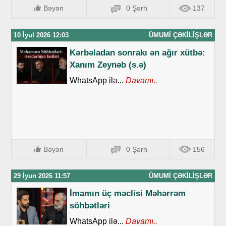
Bəyən
0 Şərh
137
10 İyul 2026 12:03
ÜMUMI ÇƏKILIŞLƏR
Kərbəladan sonrakı ən ağır xütbə:
Xanım Zeynəb (s.ə)
WhatsApp ilə...
Davamı..
Bəyən
0 Şərh
156
29 İyun 2026 11:57
ÜMUMI ÇƏKILIŞLƏR
İmamın üç məclisi Məhərrəm
söhbətləri
WhatsApp ilə...
Davamı..