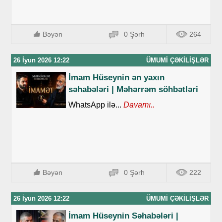
Bəyən
0 Şərh
264
26 İyun 2026 12:22
ÜMUMI ÇƏKILIŞLƏR
İmam Hüseynin ən yaxın
səhabələri | Məhərrəm söhbətləri
WhatsApp ilə...
Davamı..
Bəyən
0 Şərh
222
26 İyun 2026 12:22
ÜMUMI ÇƏKILIŞLƏR
İmam Hüseynin Səhabələri |