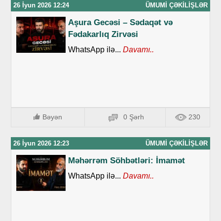
26 İyun 2026 12:24
ÜMUMI ÇƏKILIŞLƏR
Aşura Gecəsi – Sədaqət və
Fədakarlıq Zirvəsi
WhatsApp ilə...
Davamı..
Bəyən
0 Şərh
230
26 İyun 2026 12:23
ÜMUMI ÇƏKILIŞLƏR
Məhərrəm Söhbətləri: İmamət
WhatsApp ilə...
Davamı..