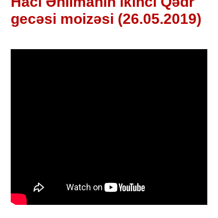
Hacı Əhlimanın ikinci Qədr
gecəsi moizəsi (26.05.2019)