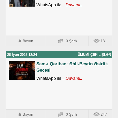
WhatsApp ilə...
Davamı..
Bəyən
0 Şərh
131
26 İyun 2026 12:24
ÜMUMI ÇƏKILIŞLƏR
Şam-ı Qəriban: Əhli-Beytin Əsirlik
Gecəsi
WhatsApp ilə...
Davamı..
Bəyən
0 Şərh
247