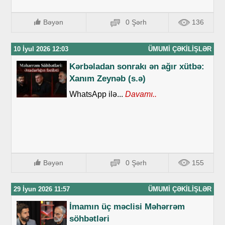
Bəyən
0 Şərh
136
10 İyul 2026 12:03
ÜMUMI ÇƏKILIŞLƏR
Kərbəladan sonrakı ən ağır xütbə:
Xanım Zeynəb (s.ə)
WhatsApp ilə...
Davamı..
Bəyən
0 Şərh
155
29 İyun 2026 11:57
ÜMUMI ÇƏKILIŞLƏR
İmamın üç məclisi Məhərrəm
söhbətləri