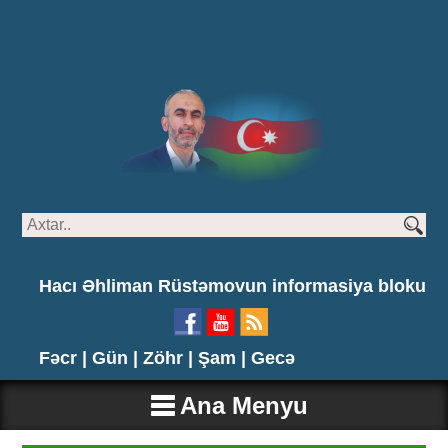
Hacı Əhliman Rüstəmovun informasiya bloku
Fəcr |
Gün |
Zöhr |
Şam |
Gecə
Ana Menyu