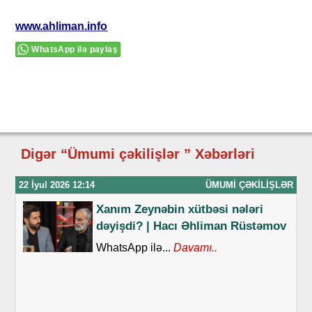
www.ahliman.info
WhatsApp ilə paylaş
Digər “Ümumi çəkilişlər ” Xəbərləri
22 İyul 2026 12:14
ÜMUMI ÇƏKILIŞLƏR
Xanım Zeynəbin xütbəsi nələri
dəyişdi? | Hacı Əhliman Rüstəmov
WhatsApp ilə...
Davamı..