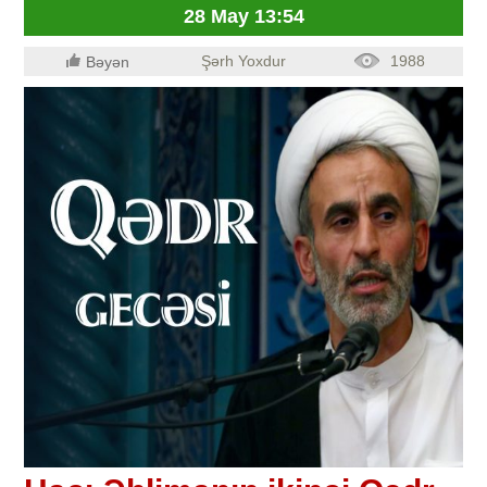
28 May 13:54
Şərh Yoxdur
1988
Bəyən