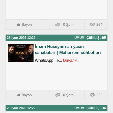
Bəyən
0 Şərh
264
26 İyun 2026 12:22
ÜMUMI ÇƏKILIŞLƏR
İmam Hüseynin ən yaxın
səhabələri | Məhərrəm söhbətləri
WhatsApp ilə...
Davamı..
Bəyən
0 Şərh
222
26 İyun 2026 12:22
ÜMUMI ÇƏKILIŞLƏR