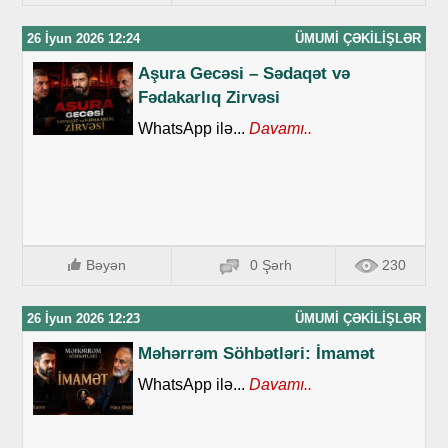
26 İyun 2026 12:24
ÜMUMI ÇƏKILIŞLƏR
Aşura Gecəsi – Sədaqət və
Fədakarlıq Zirvəsi
WhatsApp ilə...
Davamı..
Bəyən
0 Şərh
230
26 İyun 2026 12:23
ÜMUMI ÇƏKILIŞLƏR
Məhərrəm Söhbətləri: İmamət
WhatsApp ilə...
Davamı..