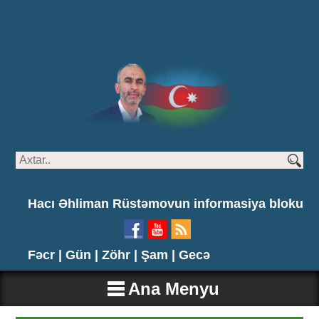
Hacı Əhliman Rüstəmovun informasiya bloku
Fəcr |
Gün |
Zöhr |
Şam |
Gecə
Ana Menyu