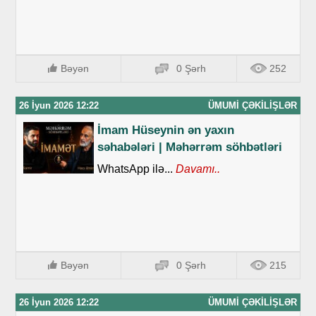
Bəyən
0 Şərh
252
26 İyun 2026 12:22
ÜMUMI ÇƏKILIŞLƏR
İmam Hüseynin ən yaxın
səhabələri | Məhərrəm söhbətləri
WhatsApp ilə...
Davamı..
Bəyən
0 Şərh
215
26 İyun 2026 12:22
ÜMUMI ÇƏKILIŞLƏR