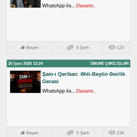
WhatsApp ilə...
Davamı..
Bəyən
0 Şərh
123
26 İyun 2026 12:24
ÜMUMI ÇƏKILIŞLƏR
Şam-ı Qəriban: Əhli-Beytin Əsirlik
Gecəsi
WhatsApp ilə...
Davamı..
Bəyən
0 Şərh
234