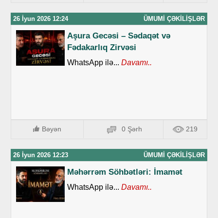
26 İyun 2026 12:24
ÜMUMI ÇƏKILIŞLƏR
Aşura Gecəsi – Sədaqət və
Fədakarlıq Zirvəsi
WhatsApp ilə...
Davamı..
Bəyən
0 Şərh
219
26 İyun 2026 12:23
ÜMUMI ÇƏKILIŞLƏR
Məhərrəm Söhbətləri: İmamət
WhatsApp ilə...
Davamı..