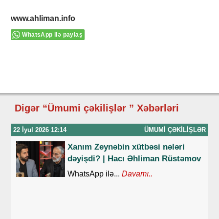
www.ahliman.info
WhatsApp ilə paylaş
Digər “Ümumi çəkilişlər ” Xəbərləri
22 İyul 2026 12:14
ÜMUMI ÇƏKILIŞLƏR
Xanım Zeynəbin xütbəsi nələri
dəyişdi? | Hacı Əhliman Rüstəmov
WhatsApp ilə...
Davamı..