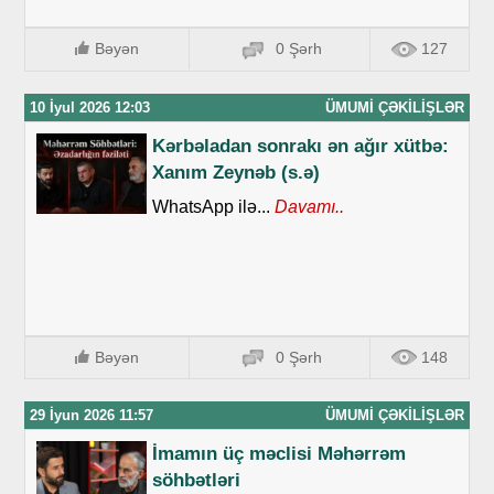
Bəyən
0 Şərh
127
10 İyul 2026 12:03
ÜMUMI ÇƏKILIŞLƏR
Kərbəladan sonrakı ən ağır xütbə:
Xanım Zeynəb (s.ə)
WhatsApp ilə...
Davamı..
Bəyən
0 Şərh
148
29 İyun 2026 11:57
ÜMUMI ÇƏKILIŞLƏR
İmamın üç məclisi Məhərrəm
söhbətləri