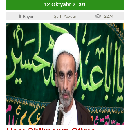
12 Oktyabr 21:01
Şərh Yoxdur
2274
Bəyən