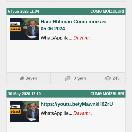
6 İyun 2026 11:04
CÜMƏ MOIZƏLƏRI
Hacı Əhliman Cümə moizəsi
05.06.2024
WhatsApp ilə...
Davamı..
Bəyən
0 Şərh
245
30 May 2026 13:10
CÜMƏ MOIZƏLƏRI
https://youtu.be/yMawnkH6ZrU
WhatsApp ilə...
Davamı..