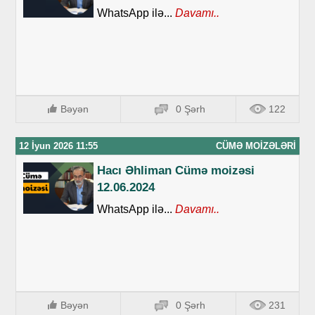
WhatsApp ilə...
Davamı..
Bəyən
0 Şərh
122
12 İyun 2026 11:55
CÜMƏ MOIZƏLƏRI
Hacı Əhliman Cümə moizəsi
12.06.2024
WhatsApp ilə...
Davamı..
Bəyən
0 Şərh
231