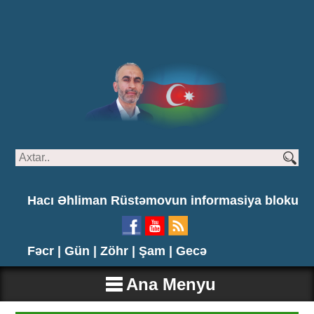
Hacı Əhliman Rüstəmovun informasiya bloku
Fəcr |
Gün |
Zöhr |
Şam |
Gecə
Ana Menyu