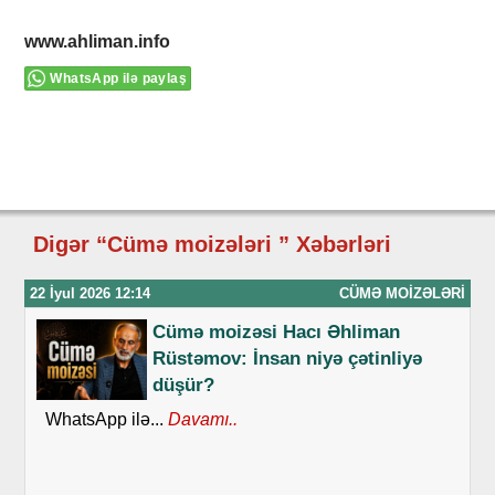
www.ahliman.info
WhatsApp ilə paylaş
Digər “Cümə moizələri ” Xəbərləri
22 İyul 2026 12:14
CÜMƏ MOIZƏLƏRI
Cümə moizəsi Hacı Əhliman
Rüstəmov: İnsan niyə çətinliyə
düşür?
WhatsApp ilə...
Davamı..