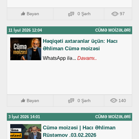
Bəyən
0 Şərh
97
11 İyul 2026 12:04
CÜMƏ MOIZƏLƏRI
Həqiqəti axtaranlar üçün: Hacı
Əhliman Cümə moizəsi
WhatsApp ilə...
Davamı..
Bəyən
0 Şərh
140
3 İyul 2026 14:01
CÜMƏ MOIZƏLƏRI
Cümə moizəsi | Hacı Əhliman
Rüstəmov .03.02.2026