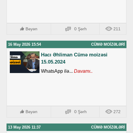
Bəyən
0 Şərh
211
16 May 2026 15:54
CÜMƏ MOIZƏLƏRI
Hacı Əhliman Cümə moizəsi
15.05.2024
WhatsApp ilə...
Davamı..
Bəyən
0 Şərh
272
13 May 2026 11:37
CÜMƏ MOIZƏLƏRI