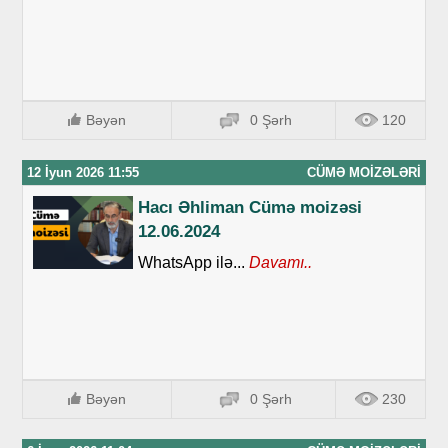
Bəyən
0 Şərh
120
12 İyun 2026 11:55
CÜMƏ MOIZƏLƏRI
Hacı Əhliman Cümə moizəsi
12.06.2024
WhatsApp ilə...
Davamı..
Bəyən
0 Şərh
230