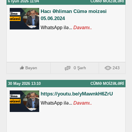
6 İyun 2026 11:04
CÜMƏ MOIZƏLƏRI
Hacı Əhliman Cümə moizəsi
05.06.2024
WhatsApp ilə...
Davamı..
Bəyən
0 Şərh
243
30 May 2026 13:10
CÜMƏ MOIZƏLƏRI
https://youtu.be/yMawnkH6ZrU
WhatsApp ilə...
Davamı..