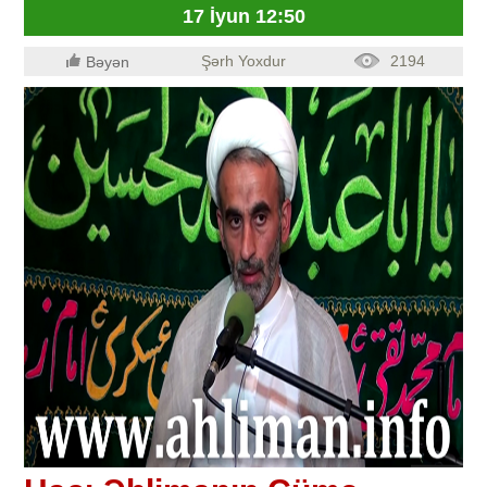
17 İyun 12:50
Şərh Yoxdur
2194
Bəyən