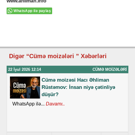
www.ahliman.info
WhatsApp ilə paylaş
Digər “Cümə moizələri ” Xəbərləri
22 İyul 2026 12:14
CÜMƏ MOIZƏLƏRI
Cümə moizəsi Hacı Əhliman
Rüstəmov: İnsan niyə çətinliyə
düşür?
WhatsApp ilə...
Davamı..