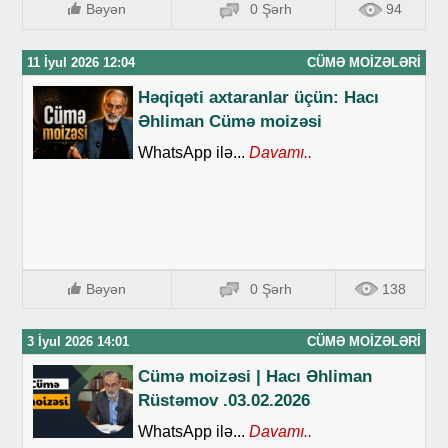
Bəyən
0 Şərh
94
11 İyul 2026 12:04
CÜMƏ MOIZƏLƏRI
Həqiqəti axtaranlar üçün: Hacı
Əhliman Cümə moizəsi
WhatsApp ilə...
Davamı..
Bəyən
0 Şərh
138
3 İyul 2026 14:01
CÜMƏ MOIZƏLƏRI
Cümə moizəsi | Hacı Əhliman
Rüstəmov .03.02.2026
WhatsApp ilə...
Davamı..