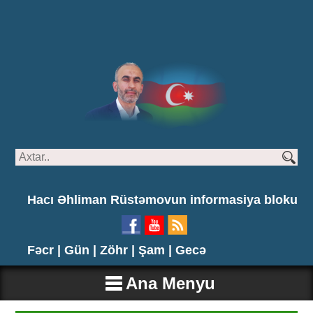
Hacı Əhliman Rüstəmovun informasiya bloku
Fəcr |
Gün |
Zöhr |
Şam |
Gecə
Ana Menyu