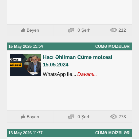
Bəyən
0 Şərh
212
16 May 2026 15:54
CÜMƏ MOIZƏLƏRI
Hacı Əhliman Cümə moizəsi
15.05.2024
WhatsApp ilə...
Davamı..
Bəyən
0 Şərh
273
13 May 2026 11:37
CÜMƏ MOIZƏLƏRI