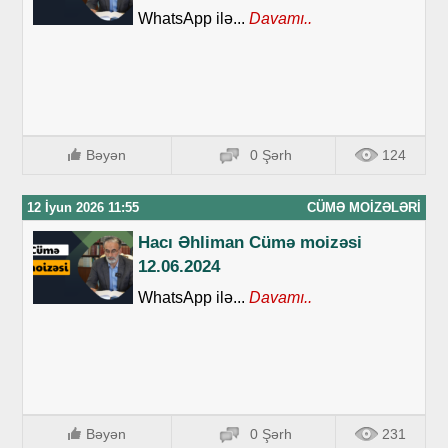
WhatsApp ilə...
Davamı..
Bəyən
0 Şərh
124
12 İyun 2026 11:55
CÜMƏ MOIZƏLƏRI
Hacı Əhliman Cümə moizəsi
12.06.2024
WhatsApp ilə...
Davamı..
Bəyən
0 Şərh
231