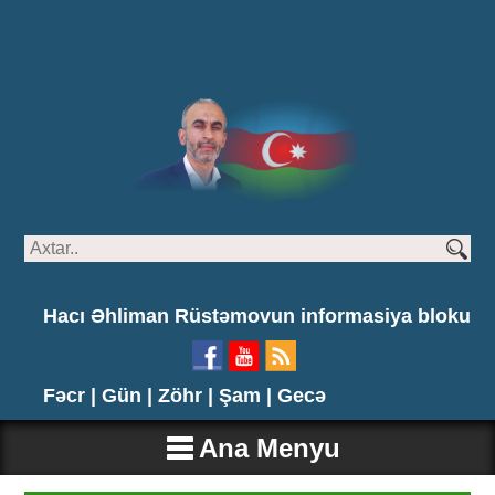
Hacı Əhliman Rüstəmovun informasiya bloku
Fəcr |
Gün |
Zöhr |
Şam |
Gecə
Ana Menyu