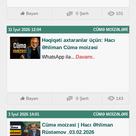
Bəyən
0 Şərh
101
11 İyul 2026 12:04
CÜMƏ MOIZƏLƏRI
Həqiqəti axtaranlar üçün: Hacı
Əhliman Cümə moizəsi
WhatsApp ilə...
Davamı..
Bəyən
0 Şərh
143
3 İyul 2026 14:01
CÜMƏ MOIZƏLƏRI
Cümə moizəsi | Hacı Əhliman
Rüstəmov .03.02.2026