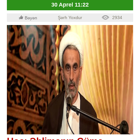
30 Aprel 11:22
Şərh Yoxdur
2934
Bəyən