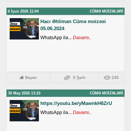
6 İyun 2026 11:04
CÜMƏ MOIZƏLƏRI
Hacı Əhliman Cümə moizəsi
05.06.2024
WhatsApp ilə...
Davamı..
Bəyən
0 Şərh
245
30 May 2026 13:10
CÜMƏ MOIZƏLƏRI
https://youtu.be/yMawnkH6ZrU
WhatsApp ilə...
Davamı..