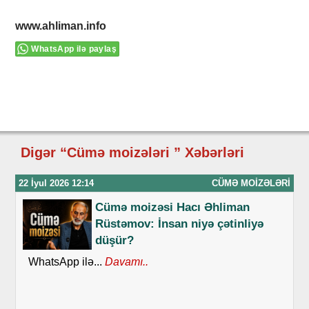
www.ahliman.info
WhatsApp ilə paylaş
Digər “Cümə moizələri ” Xəbərləri
22 İyul 2026 12:14
CÜMƏ MOIZƏLƏRI
Cümə moizəsi Hacı Əhliman
Rüstəmov: İnsan niyə çətinliyə
düşür?
WhatsApp ilə...
Davamı..