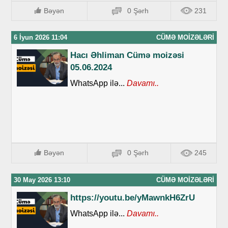
Bəyən
0 Şərh
231
6 İyun 2026 11:04
CÜMƏ MOIZƏLƏRI
Hacı Əhliman Cümə moizəsi
05.06.2024
WhatsApp ilə...
Davamı..
Bəyən
0 Şərh
245
30 May 2026 13:10
CÜMƏ MOIZƏLƏRI
https://youtu.be/yMawnkH6ZrU
WhatsApp ilə...
Davamı..