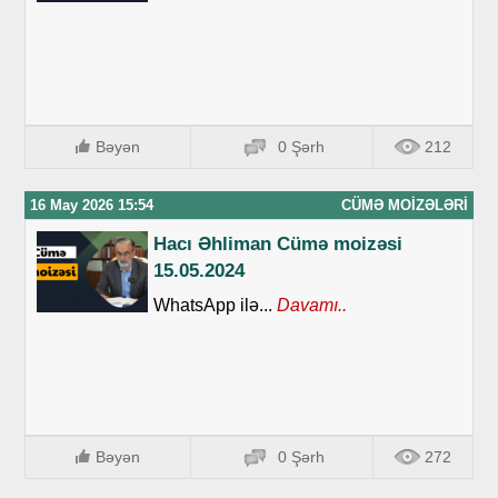
Bəyən
0 Şərh
212
16 May 2026 15:54
CÜMƏ MOIZƏLƏRI
Hacı Əhliman Cümə moizəsi
15.05.2024
WhatsApp ilə...
Davamı..
Bəyən
0 Şərh
272