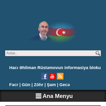
Hacı Əhliman Rüstəmovun informasiya bloku
Fəcr |
Gün |
Zöhr |
Şam |
Gecə
Ana Menyu