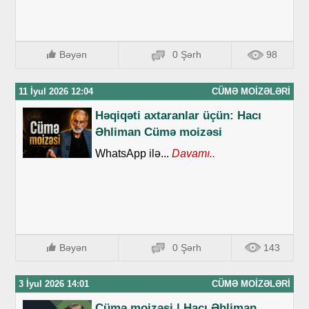
Bəyən
0 Şərh
98
11 İyul 2026 12:04
CÜMƏ MOIZƏLƏRI
Həqiqəti axtaranlar üçün: Hacı
Əhliman Cümə moizəsi
WhatsApp ilə...
Davamı..
Bəyən
0 Şərh
143
3 İyul 2026 14:01
CÜMƏ MOIZƏLƏRI
Cümə moizəsi | Hacı Əhliman