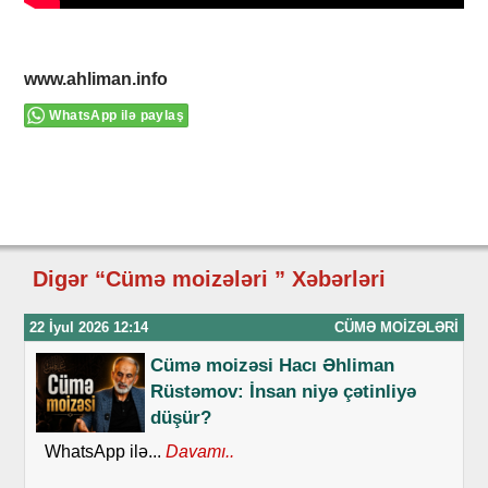
www.ahliman.info
WhatsApp ilə paylaş
Digər “Cümə moizələri ” Xəbərləri
22 İyul 2026 12:14
CÜMƏ MOIZƏLƏRI
Cümə moizəsi Hacı Əhliman
Rüstəmov: İnsan niyə çətinliyə
düşür?
WhatsApp ilə...
Davamı..