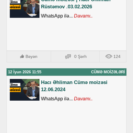
Rüstəmov .03.02.2026
WhatsApp ilə...
Davamı..
Bəyən
0 Şərh
124
12 İyun 2026 11:55
CÜMƏ MOIZƏLƏRI
Hacı Əhliman Cümə moizəsi
12.06.2024
WhatsApp ilə...
Davamı..