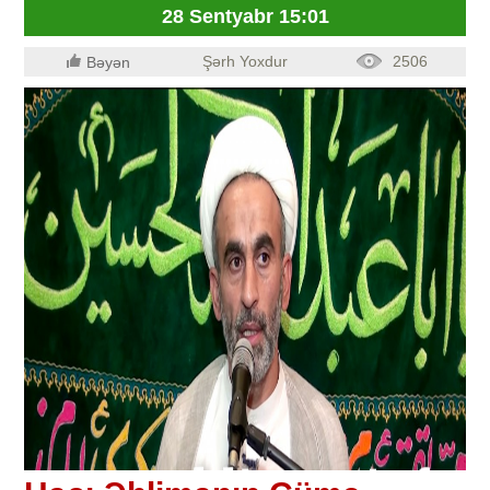
28 Sentyabr 15:01
Şərh Yoxdur
2506
Bəyən