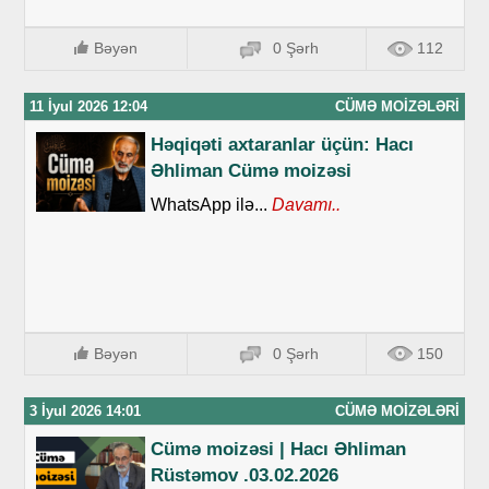
Bəyən
0 Şərh
112
11 İyul 2026 12:04
CÜMƏ MOIZƏLƏRI
Həqiqəti axtaranlar üçün: Hacı
Əhliman Cümə moizəsi
WhatsApp ilə...
Davamı..
Bəyən
0 Şərh
150
3 İyul 2026 14:01
CÜMƏ MOIZƏLƏRI
Cümə moizəsi | Hacı Əhliman
Rüstəmov .03.02.2026