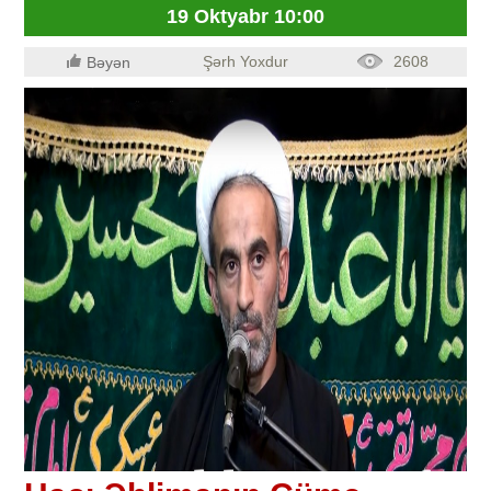
19 Oktyabr 10:00
Şərh Yoxdur
2608
Bəyən