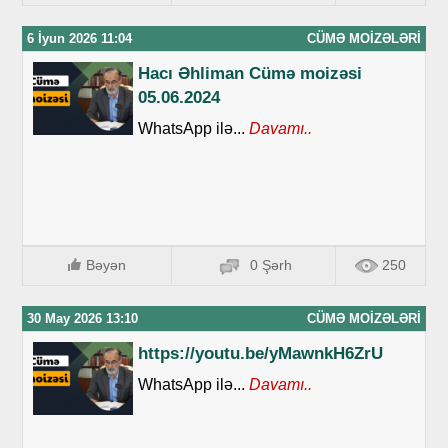
6 İyun 2026 11:04
CÜMƏ MOIZƏLƏRI
Hacı Əhliman Cümə moizəsi
05.06.2024
WhatsApp ilə...
Davamı..
Bəyən
0 Şərh
250
30 May 2026 13:10
CÜMƏ MOIZƏLƏRI
https://youtu.be/yMawnkH6ZrU
WhatsApp ilə...
Davamı..