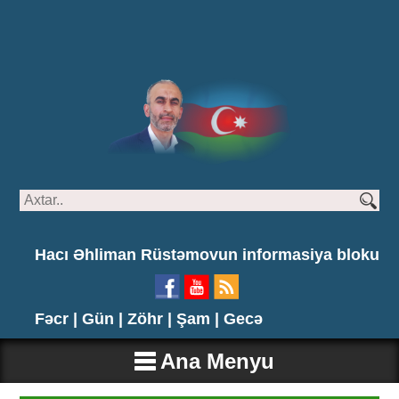
Hacı Əhliman Rüstəmovun informasiya bloku
Fəcr |
Gün |
Zöhr |
Şam |
Gecə
Ana Menyu