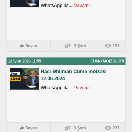
WhatsApp ilə...
Davamı..
Bəyən
0 Şərh
131
12 İyun 2026 11:55
CÜMƏ MOIZƏLƏRI
Hacı Əhliman Cümə moizəsi
12.06.2024
WhatsApp ilə...
Davamı..
Bəyən
0 Şərh
237