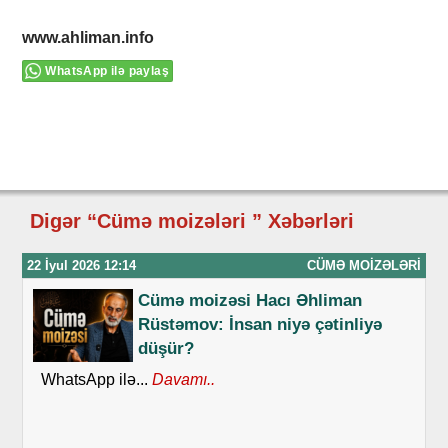
www.ahliman.info
WhatsApp ilə paylaş
Digər “Cümə moizələri ” Xəbərləri
22 İyul 2026 12:14
CÜMƏ MOIZƏLƏRI
Cümə moizəsi Hacı Əhliman
Rüstəmov: İnsan niyə çətinliyə
düşür?
WhatsApp ilə...
Davamı..