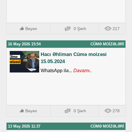
Bəyən
0 Şərh
217
16 May 2026 15:54
CÜMƏ MOIZƏLƏRI
Hacı Əhliman Cümə moizəsi
15.05.2024
WhatsApp ilə...
Davamı..
Bəyən
0 Şərh
278
13 May 2026 11:37
CÜMƏ MOIZƏLƏRI