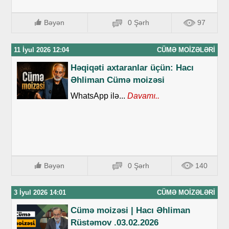
Bəyən
0 Şərh
97
11 İyul 2026 12:04
CÜMƏ MOIZƏLƏRI
Həqiqəti axtaranlar üçün: Hacı
Əhliman Cümə moizəsi
WhatsApp ilə...
Davamı..
Bəyən
0 Şərh
140
3 İyul 2026 14:01
CÜMƏ MOIZƏLƏRI
Cümə moizəsi | Hacı Əhliman
Rüstəmov .03.02.2026