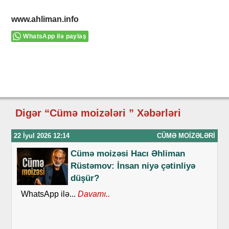
www.ahliman.info
WhatsApp ilə paylaş
Digər “Cümə moizələri ” Xəbərləri
22 İyul 2026 12:14
CÜMƏ MOIZƏLƏRI
Cümə moizəsi Hacı Əhliman
Rüstəmov: İnsan niyə çətinliyə
düşür?
WhatsApp ilə...
Davamı..