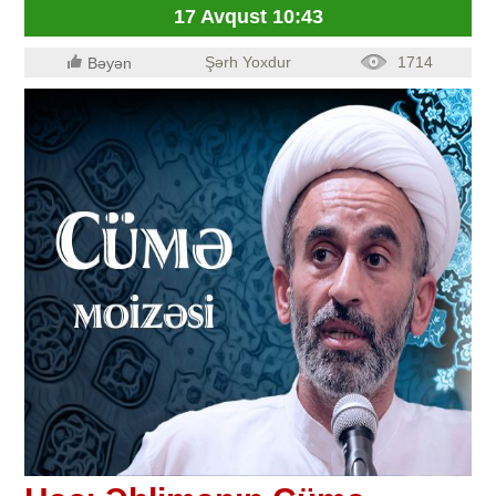
17 Avqust 10:43
Şərh Yoxdur
1714
Bəyən