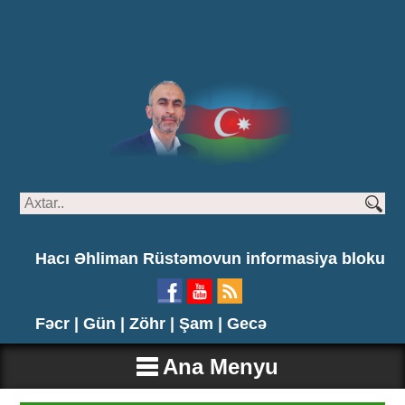
Hacı Əhliman Rüstəmovun informasiya bloku
Fəcr |
Gün |
Zöhr |
Şam |
Gecə
Ana Menyu