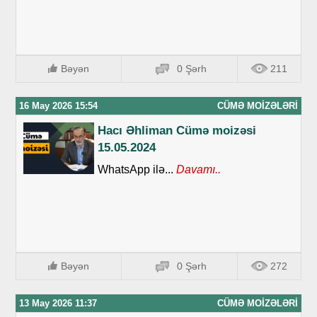
Bəyən
0 Şərh
211
16 May 2026 15:54
CÜMƏ MOIZƏLƏRI
Hacı Əhliman Cümə moizəsi
15.05.2024
WhatsApp ilə...
Davamı..
Bəyən
0 Şərh
272
13 May 2026 11:37
CÜMƏ MOIZƏLƏRI