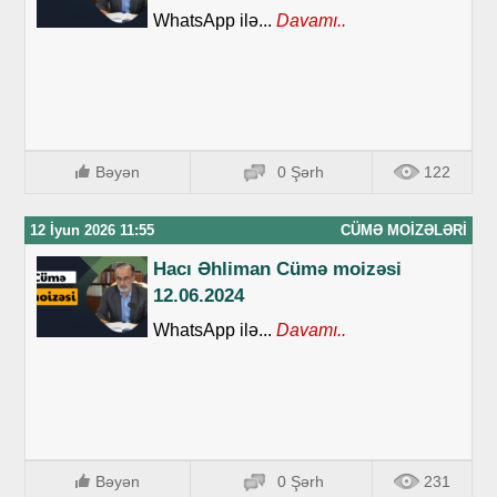
WhatsApp ilə...
Davamı..
Bəyən
0 Şərh
122
12 İyun 2026 11:55
CÜMƏ MOIZƏLƏRI
Hacı Əhliman Cümə moizəsi
12.06.2024
WhatsApp ilə...
Davamı..
Bəyən
0 Şərh
231