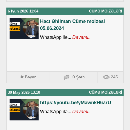
6 İyun 2026 11:04
CÜMƏ MOIZƏLƏRI
Hacı Əhliman Cümə moizəsi
05.06.2024
WhatsApp ilə...
Davamı..
Bəyən
0 Şərh
245
30 May 2026 13:10
CÜMƏ MOIZƏLƏRI
https://youtu.be/yMawnkH6ZrU
WhatsApp ilə...
Davamı..