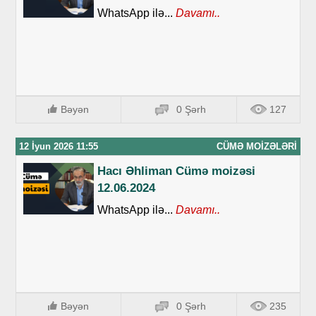
WhatsApp ilə...
Davamı..
Bəyən
0 Şərh
127
12 İyun 2026 11:55
CÜMƏ MOIZƏLƏRI
Hacı Əhliman Cümə moizəsi
12.06.2024
WhatsApp ilə...
Davamı..
Bəyən
0 Şərh
235