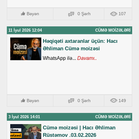
Bəyən
0 Şərh
107
11 İyul 2026 12:04
CÜMƏ MOIZƏLƏRI
Həqiqəti axtaranlar üçün: Hacı
Əhliman Cümə moizəsi
WhatsApp ilə...
Davamı..
Bəyən
0 Şərh
149
3 İyul 2026 14:01
CÜMƏ MOIZƏLƏRI
Cümə moizəsi | Hacı Əhliman
Rüstəmov .03.02.2026