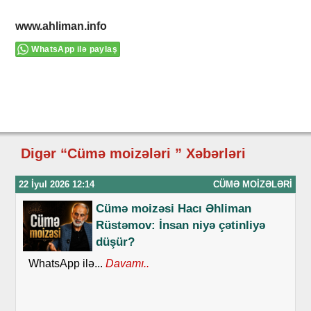
www.ahliman.info
WhatsApp ilə paylaş
Digər “Cümə moizələri ” Xəbərləri
22 İyul 2026 12:14
CÜMƏ MOIZƏLƏRI
Cümə moizəsi Hacı Əhliman
Rüstəmov: İnsan niyə çətinliyə
düşür?
WhatsApp ilə...
Davamı..