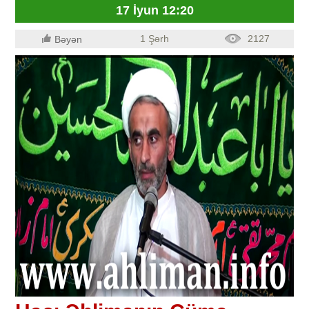
17 İyun 12:20
1 Şərh
2127
Bəyən