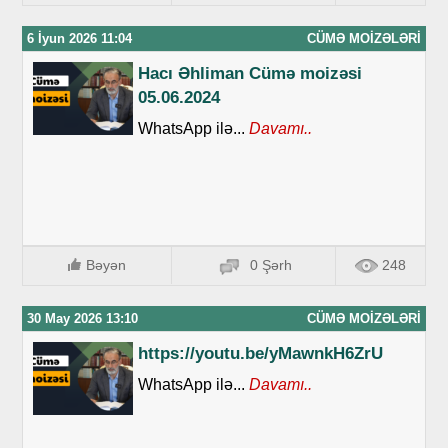
6 İyun 2026 11:04
CÜMƏ MOIZƏLƏRI
Hacı Əhliman Cümə moizəsi
05.06.2024
WhatsApp ilə...
Davamı..
Bəyən
0 Şərh
248
30 May 2026 13:10
CÜMƏ MOIZƏLƏRI
https://youtu.be/yMawnkH6ZrU
WhatsApp ilə...
Davamı..