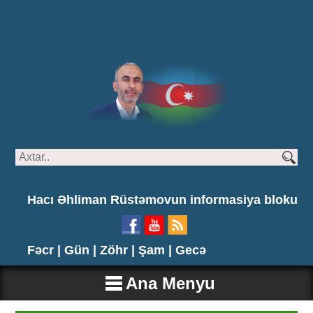
Hacı Əhliman Rüstəmovun informasiya bloku
Fəcr |
Gün |
Zöhr |
Şam |
Gecə
Ana Menyu