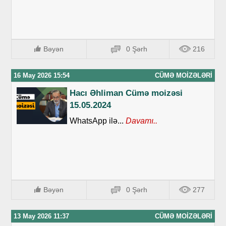
Bəyən
0 Şərh
216
16 May 2026 15:54
CÜMƏ MOIZƏLƏRI
Hacı Əhliman Cümə moizəsi
15.05.2024
WhatsApp ilə...
Davamı..
Bəyən
0 Şərh
277
13 May 2026 11:37
CÜMƏ MOIZƏLƏRI