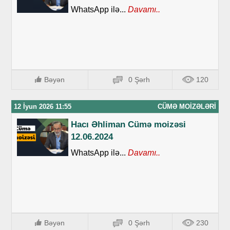
WhatsApp ilə...
Davamı..
Bəyən
0 Şərh
120
12 İyun 2026 11:55
CÜMƏ MOIZƏLƏRI
Hacı Əhliman Cümə moizəsi
12.06.2024
WhatsApp ilə...
Davamı..
Bəyən
0 Şərh
230