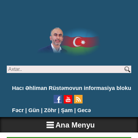
Hacı Əhliman Rüstəmovun informasiya bloku
Fəcr |
Gün |
Zöhr |
Şam |
Gecə
Ana Menyu