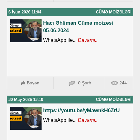
6 İyun 2026 11:04
CÜMƏ MOIZƏLƏRI
Hacı Əhliman Cümə moizəsi
05.06.2024
WhatsApp ilə...
Davamı..
Bəyən
0 Şərh
244
30 May 2026 13:10
CÜMƏ MOIZƏLƏRI
https://youtu.be/yMawnkH6ZrU
WhatsApp ilə...
Davamı..