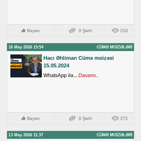
Bəyən
0 Şərh
210
16 May 2026 15:54
CÜMƏ MOIZƏLƏRI
Hacı Əhliman Cümə moizəsi
15.05.2024
WhatsApp ilə...
Davamı..
Bəyən
0 Şərh
272
13 May 2026 11:37
CÜMƏ MOIZƏLƏRI