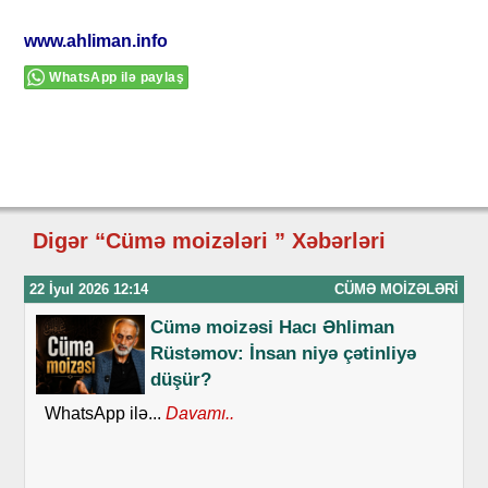
www.ahliman.info
WhatsApp ilə paylaş
Digər “Cümə moizələri ” Xəbərləri
22 İyul 2026 12:14
CÜMƏ MOIZƏLƏRI
Cümə moizəsi Hacı Əhliman
Rüstəmov: İnsan niyə çətinliyə
düşür?
WhatsApp ilə...
Davamı..