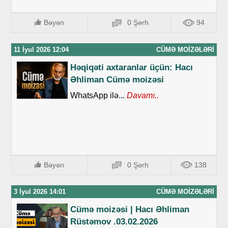
Bəyən
0 Şərh
94
11 İyul 2026 12:04
CÜMƏ MOIZƏLƏRI
Həqiqəti axtaranlar üçün: Hacı
Əhliman Cümə moizəsi
WhatsApp ilə...
Davamı..
Bəyən
0 Şərh
138
3 İyul 2026 14:01
CÜMƏ MOIZƏLƏRI
Cümə moizəsi | Hacı Əhliman
Rüstəmov .03.02.2026