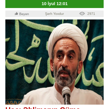
10 İyul 12:01
Şərh Yoxdur
2971
Bəyən