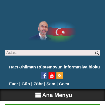
Hacı Əhliman Rüstəmovun informasiya bloku
Fəcr |
Gün |
Zöhr |
Şam |
Gecə
Ana Menyu