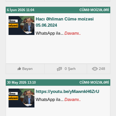
6 İyun 2026 11:04
CÜMƏ MOIZƏLƏRI
Hacı Əhliman Cümə moizəsi
05.06.2024
WhatsApp ilə...
Davamı..
Bəyən
0 Şərh
248
30 May 2026 13:10
CÜMƏ MOIZƏLƏRI
https://youtu.be/yMawnkH6ZrU
WhatsApp ilə...
Davamı..