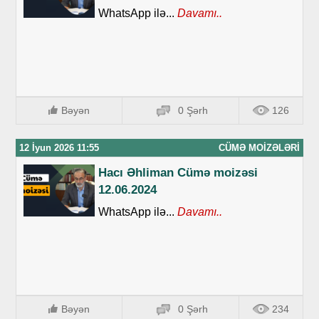
WhatsApp ilə...
Davamı..
Bəyən
0 Şərh
126
12 İyun 2026 11:55
CÜMƏ MOIZƏLƏRI
Hacı Əhliman Cümə moizəsi
12.06.2024
WhatsApp ilə...
Davamı..
Bəyən
0 Şərh
234