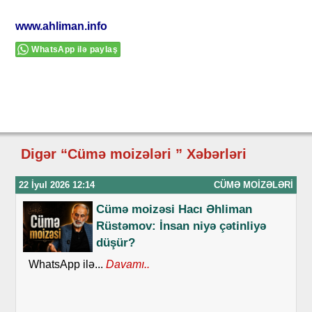
www.ahliman.info
WhatsApp ilə paylaş
Digər “Cümə moizələri ” Xəbərləri
22 İyul 2026 12:14
CÜMƏ MOIZƏLƏRI
Cümə moizəsi Hacı Əhliman
Rüstəmov: İnsan niyə çətinliyə
düşür?
WhatsApp ilə...
Davamı..