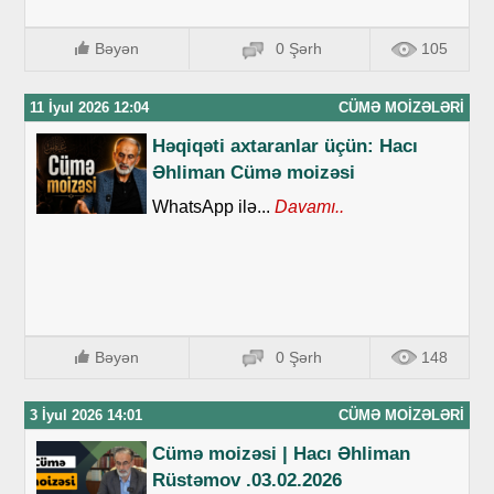
Bəyən
0 Şərh
105
11 İyul 2026 12:04
CÜMƏ MOIZƏLƏRI
Həqiqəti axtaranlar üçün: Hacı
Əhliman Cümə moizəsi
WhatsApp ilə...
Davamı..
Bəyən
0 Şərh
148
3 İyul 2026 14:01
CÜMƏ MOIZƏLƏRI
Cümə moizəsi | Hacı Əhliman
Rüstəmov .03.02.2026