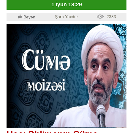
1 İyun 18:29
Şərh Yoxdur
2333
Bəyən