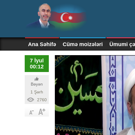
Ana Səhifə
Cümə moizələri
Ümumi çək
7 İyul
00:12
Bəyən
1 Şərh
2760