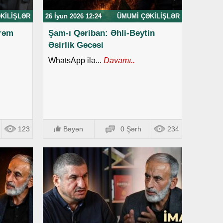
KILIŞLƏR
26 İyun 2026 12:24
ÜMUMI ÇƏKILIŞLƏR
rrəm
Şam-ı Qəriban: Əhli-Beytin
Əsirlik Gecəsi
WhatsApp ilə...
Davamı..
123
Bəyən
0 Şərh
234