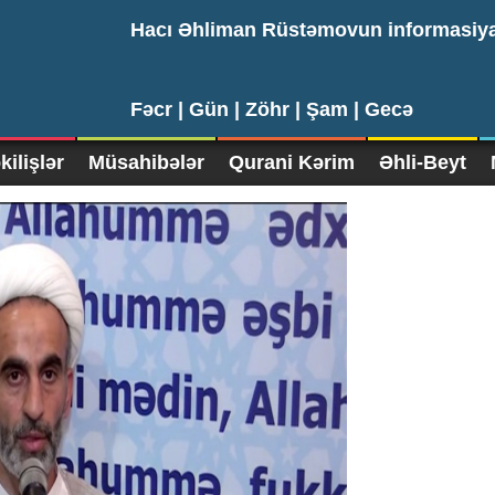
Hacı Əhliman Rüstəmovun informasiy
Fəcr |
Gün |
Zöhr |
Şam |
Gecə
ilişlər
Müsahibələr
Qurani Kərim
Əhli-Beyt