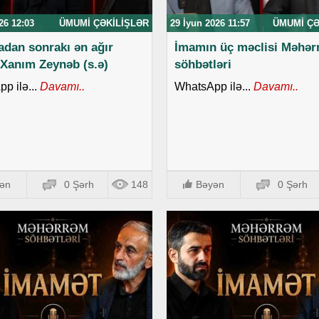
26 12:03
ÜMUMI ÇƏKILIŞLƏR
29 İyun 2026 11:57
ÜMUMI ÇƏ
adan sonrakı ən ağır
İmamın üç məclisi Məhə
 Xanım Zeynəb (s.ə)
söhbətləri
p ilə...
Davamı..
WhatsApp ilə...
Davamı..
ən
0 Şərh
148
Bəyən
0 Şərh