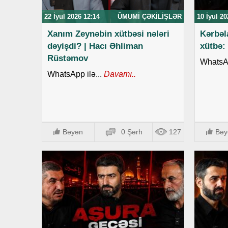
22 İyul 2026 12:14
ÜMUMI ÇƏKILIŞLƏR
10 İyul 20
Xanım Zeynəbin xütbəsi nələri
Kərbəl
dəyişdi? | Hacı Əhliman
xütbə:
Rüstəmov
WhatsAp
WhatsApp ilə...
Davamı..
Bəyən
0 Şərh
127
Bəy