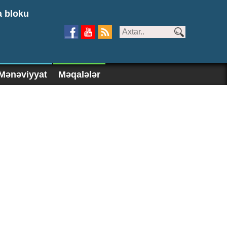
a bloku
Mənəviyyat
Məqalələr