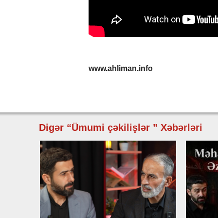
www.ahliman.info
Digər “Ümumi çəkilişlər ” Xəbərləri