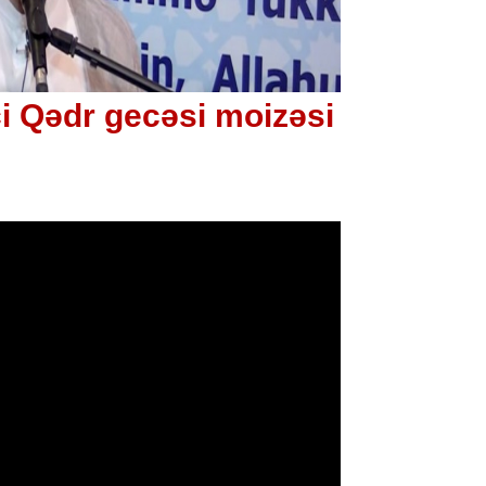
i Qədr gecəsi moizəsi