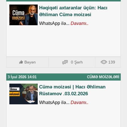
Həqiqəti axtaranlar üçün: Hacı
Əhliman Cümə moizəsi
WhatsApp ilə...
Davamı..
Bəyən
0 Şərh
139
3 İyul 2026 14:01
CÜMƏ MOIZƏLƏRI
Cümə moizəsi | Hacı Əhliman
Rüstəmov .03.02.2026
WhatsApp ilə...
Davamı..