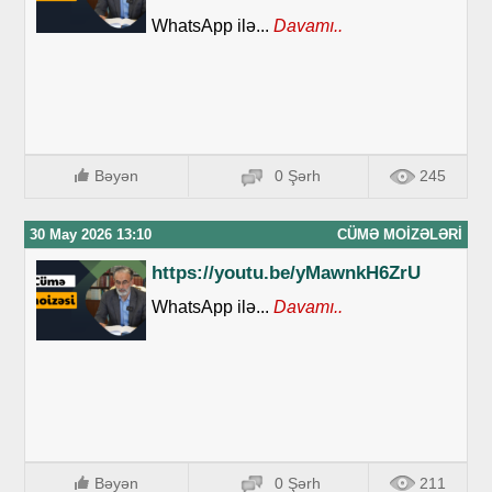
WhatsApp ilə...
Davamı..
Bəyən
0 Şərh
245
30 May 2026 13:10
CÜMƏ MOIZƏLƏRI
https://youtu.be/yMawnkH6ZrU
WhatsApp ilə...
Davamı..
Bəyən
0 Şərh
211