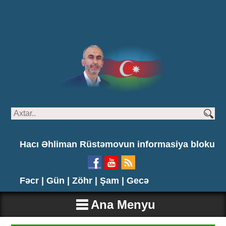
Hacı Əhliman Rüstəmovun informasiya bloku
Fəcr |
Gün |
Zöhr |
Şam |
Gecə
Ana Menyu