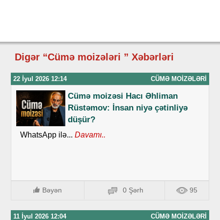
Digər “Cümə moizələri ” Xəbərləri
22 İyul 2026 12:14
CÜMƏ MOIZƏLƏRI
Cümə moizəsi Hacı Əhliman
Rüstəmov: İnsan niyə çətinliyə
düşür?
WhatsApp ilə...
Davamı..
Bəyən
0 Şərh
95
11 İyul 2026 12:04
CÜMƏ MOIZƏLƏRI