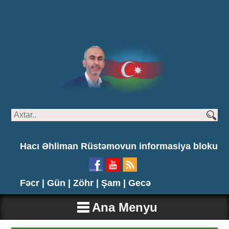
Hacı Əhliman Rüstəmovun informasiya bloku
Fəcr |
Gün |
Zöhr |
Şam |
Gecə
Ana Menyu