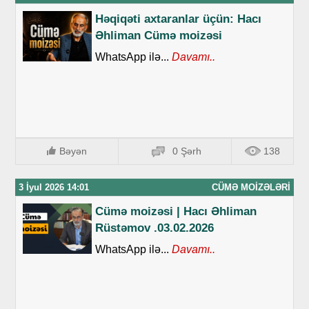
Həqiqəti axtaranlar üçün: Hacı
Əhliman Cümə moizəsi
WhatsApp ilə...
Davamı..
Bəyən
0 Şərh
138
3 İyul 2026 14:01
CÜMƏ MOIZƏLƏRI
Cümə moizəsi | Hacı Əhliman
Rüstəmov .03.02.2026
WhatsApp ilə...
Davamı..