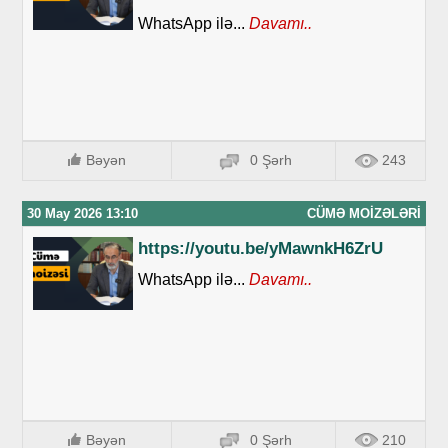
WhatsApp ilə...
Davamı..
Bəyən
0 Şərh
243
30 May 2026 13:10
CÜMƏ MOIZƏLƏRI
https://youtu.be/yMawnkH6ZrU
WhatsApp ilə...
Davamı..
Bəyən
0 Şərh
210