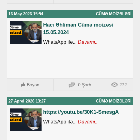
16 May 2026 15:54
CÜMƏ MOIZƏLƏRI
Hacı Əhliman Cümə moizəsi
15.05.2024
WhatsApp ilə...
Davamı..
Bəyən
0 Şərh
272
27 Aprel 2026 13:27
CÜMƏ MOIZƏLƏRI
https://youtu.be/30K1-SmesgA
WhatsApp ilə...
Davamı..