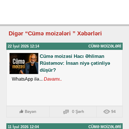
Digər “Cümə moizələri ” Xəbərləri
22 İyul 2026 12:14
CÜMƏ MOIZƏLƏRI
Cümə moizəsi Hacı Əhliman
Rüstəmov: İnsan niyə çətinliyə
düşür?
WhatsApp ilə...
Davamı..
Bəyən
0 Şərh
94
11 İyul 2026 12:04
CÜMƏ MOIZƏLƏRI