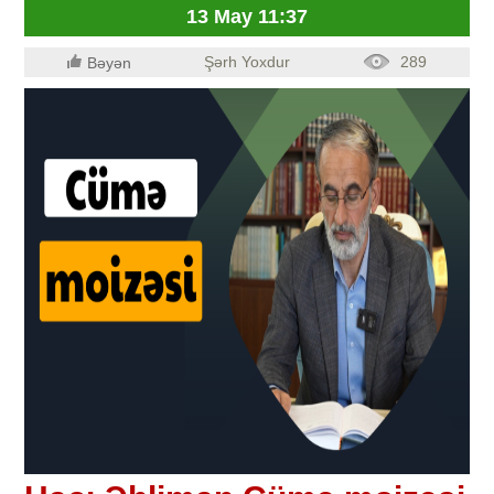
13 May 11:37
Şərh Yoxdur
289
Bəyən