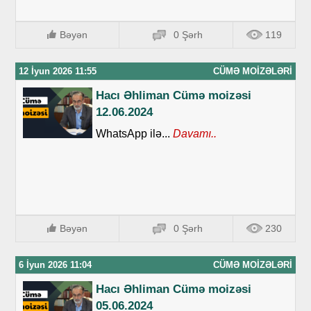
Bəyən
0 Şərh
119
12 İyun 2026 11:55
CÜMƏ MOIZƏLƏRI
Hacı Əhliman Cümə moizəsi
12.06.2024
WhatsApp ilə...
Davamı..
Bəyən
0 Şərh
230
6 İyun 2026 11:04
CÜMƏ MOIZƏLƏRI
Hacı Əhliman Cümə moizəsi
05.06.2024