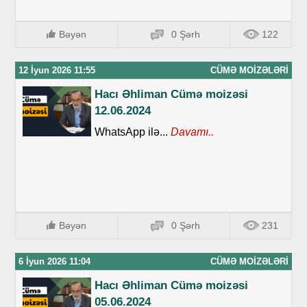
Bəyən
0 Şərh
122
12 İyun 2026 11:55
CÜMƏ MOIZƏLƏRI
Hacı Əhliman Cümə moizəsi
12.06.2024
WhatsApp ilə...
Davamı..
Bəyən
0 Şərh
231
6 İyun 2026 11:04
CÜMƏ MOIZƏLƏRI
Hacı Əhliman Cümə moizəsi
05.06.2024