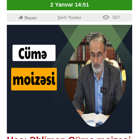
2 Yanvar 14:51
Şərh Yoxdur
507
Bəyən