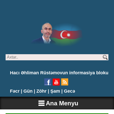
Hacı Əhliman Rüstəmovun informasiya bloku
Fəcr |
Gün |
Zöhr |
Şam |
Gecə
Ana Menyu