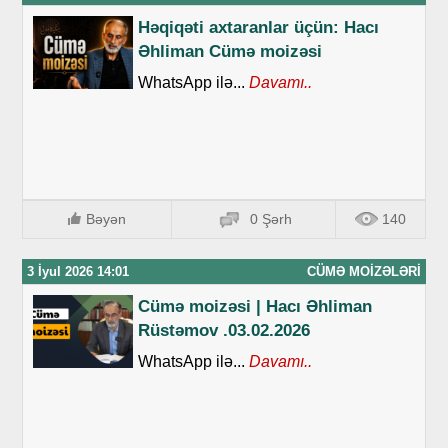
Həqiqəti axtaranlar üçün: Hacı
Əhliman Cümə moizəsi
WhatsApp ilə...
Davamı..
Bəyən
0 Şərh
140
3 İyul 2026 14:01
CÜMƏ MOIZƏLƏRI
Cümə moizəsi | Hacı Əhliman
Rüstəmov .03.02.2026
WhatsApp ilə...
Davamı..