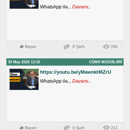
WhatsApp ilə...
Davamı..
Bəyən
0 Şərh
245
30 May 2026 13:10
CÜMƏ MOIZƏLƏRI
https://youtu.be/yMawnkH6ZrU
WhatsApp ilə...
Davamı..
Bəyən
0 Şərh
211