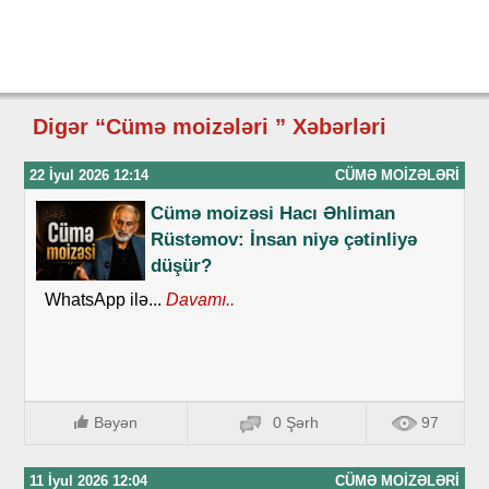
Digər “Cümə moizələri ” Xəbərləri
22 İyul 2026 12:14
CÜMƏ MOIZƏLƏRI
Cümə moizəsi Hacı Əhliman
Rüstəmov: İnsan niyə çətinliyə
düşür?
WhatsApp ilə...
Davamı..
Bəyən
0 Şərh
97
11 İyul 2026 12:04
CÜMƏ MOIZƏLƏRI