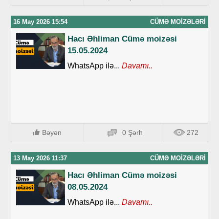
16 May 2026 15:54
CÜMƏ MOIZƏLƏRI
Hacı Əhliman Cümə moizəsi
15.05.2024
WhatsApp ilə...
Davamı..
Bəyən
0 Şərh
272
13 May 2026 11:37
CÜMƏ MOIZƏLƏRI
Hacı Əhliman Cümə moizəsi
08.05.2024
WhatsApp ilə...
Davamı..