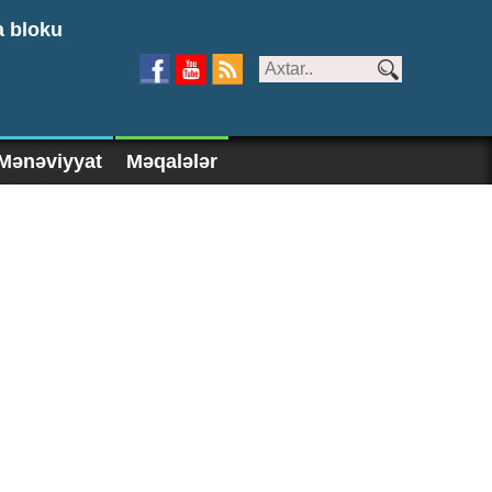
a bloku
Mənəviyyat
Məqalələr