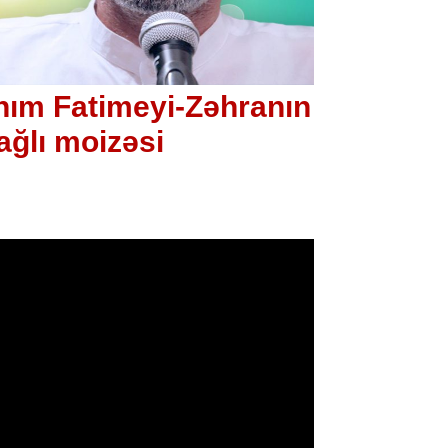
nım Fatimeyi-Zəhranın
ağlı moizəsi