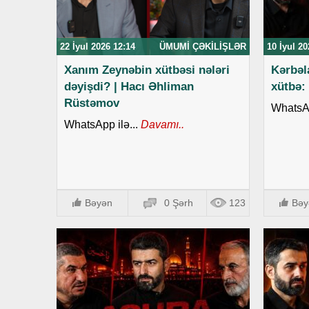
22 İyul 2026 12:14
ÜMUMI ÇƏKILIŞLƏR
10 İyul 20
Xanım Zeynəbin xütbəsi nələri
Kərbəl
dəyişdi? | Hacı Əhliman
xütbə:
Rüstəmov
WhatsAp
WhatsApp ilə...
Davamı..
Bəyən
0 Şərh
123
Bəy