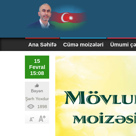
Ana Səhifə
Cümə moizələri
Ümumi çək
15
Fevral
15:08
Bəyən
Şərh Yoxdur
1898