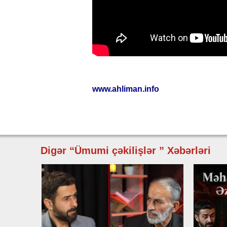
www.ahliman.info
Digər “Ümumi çəkilişlər ” Xəbərləri