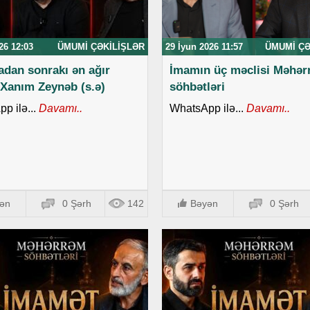
26 12:03
ÜMUMI ÇƏKILIŞLƏR
29 İyun 2026 11:57
ÜMUMI ÇƏ
adan sonrakı ən ağır
İmamın üç məclisi Məhə
 Xanım Zeynəb (s.ə)
söhbətləri
p ilə...
Davamı..
WhatsApp ilə...
Davamı..
ən
0 Şərh
142
Bəyən
0 Şərh