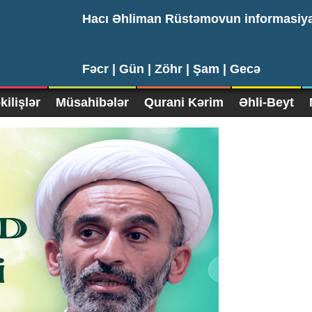
Hacı Əhliman Rüstəmovun informasiy
Fəcr |
Gün |
Zöhr |
Şam |
Gecə
ilişlər
Müsahibələr
Qurani Kərim
Əhli-Beyt