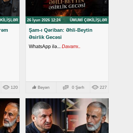
KILIŞLƏR
26 İyun 2026 12:24
ÜMUMI ÇƏKILIŞLƏR
rrəm
Şam-ı Qəriban: Əhli-Beytin
Əsirlik Gecəsi
WhatsApp ilə...
Davamı..
120
Bəyən
0 Şərh
227