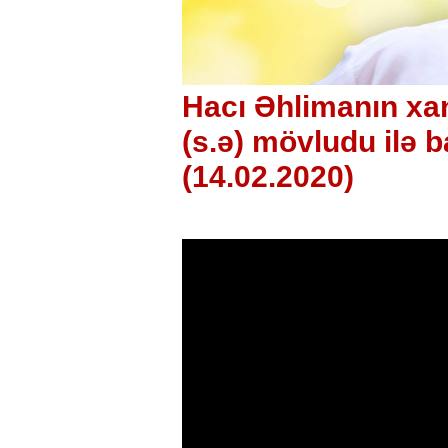
Hacı Əhlimanın xa
(s.ə) mövludu ilə b
(14.02.2020)