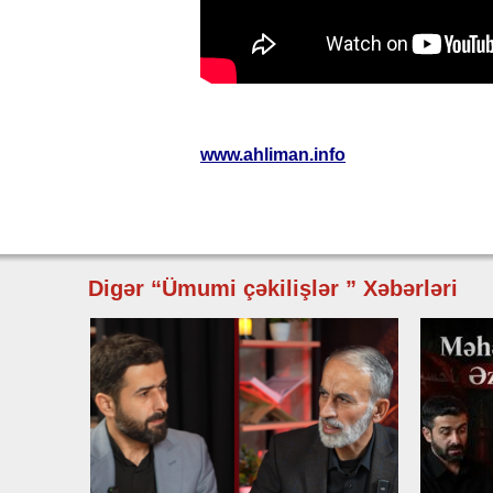
www.ahliman.info
Digər “Ümumi çəkilişlər ” Xəbərləri