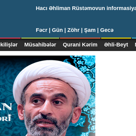
Hacı Əhliman Rüstəmovun informasiy
Fəcr |
Gün |
Zöhr |
Şam |
Gecə
ilişlər
Müsahibələr
Qurani Kərim
Əhli-Beyt