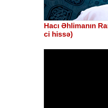
Hacı Əhlimanın Ra
ci hissə)