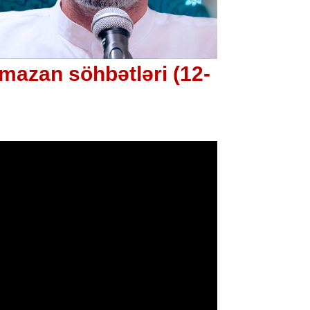
mazan söhbətləri (12-