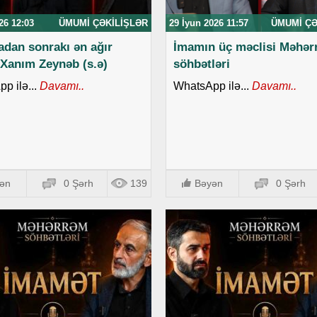
26 12:03
ÜMUMI ÇƏKILIŞLƏR
29 İyun 2026 11:57
ÜMUMI ÇƏ
adan sonrakı ən ağır
İmamın üç məclisi Məhə
 Xanım Zeynəb (s.ə)
söhbətləri
p ilə...
Davamı..
WhatsApp ilə...
Davamı..
ən
0 Şərh
139
Bəyən
0 Şərh