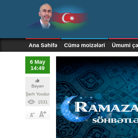
Ana Səhifə
Cümə moizələri
Ümumi çək
6 May
14:49
Bəyən
Şərh Yoxdur
1531