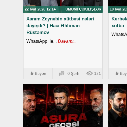
22 İyul 2026 12:14
ÜMUMI ÇƏKILIŞLƏR
10 İyul 20
Xanım Zeynəbin xütbəsi nələri
Kərbəl
dəyişdi? | Hacı Əhliman
xütbə:
Rüstəmov
WhatsAp
WhatsApp ilə...
Davamı..
Bəyən
0 Şərh
121
Bəy