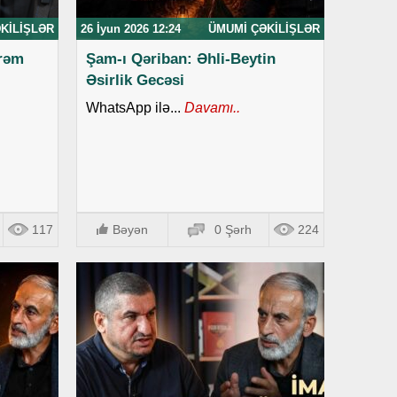
KILIŞLƏR
26 İyun 2026 12:24
ÜMUMI ÇƏKILIŞLƏR
rrəm
Şam-ı Qəriban: Əhli-Beytin
Əsirlik Gecəsi
WhatsApp ilə...
Davamı..
117
Bəyən
0 Şərh
224