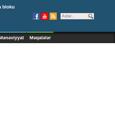
a bloku
Mənəviyyat
Məqalələr