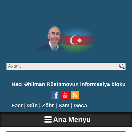
Hacı Əhliman Rüstəmovun informasiya bloku
Fəcr |
Gün |
Zöhr |
Şam |
Gecə
Ana Menyu