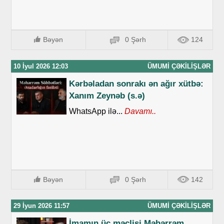
Bəyən
0 Şərh
124
10 İyul 2026 12:03
ÜMUMI ÇƏKILIŞLƏR
Kərbəladan sonrakı ən ağır xütbə:
Xanım Zeynəb (s.ə)
WhatsApp ilə...
Davamı..
Bəyən
0 Şərh
142
29 İyun 2026 11:57
ÜMUMI ÇƏKILIŞLƏR
İmamın üç məclisi Məhərrəm