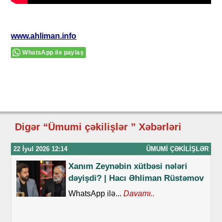
www.ahliman.info
WhatsApp ilə paylaş
Digər “Ümumi çəkilişlər ” Xəbərləri
22 İyul 2026 12:14
ÜMUMI ÇƏKILIŞLƏR
Xanım Zeynəbin xütbəsi nələri
dəyişdi? | Hacı Əhliman Rüstəmov
WhatsApp ilə...
Davamı..