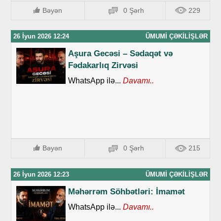
Bəyən
0 Şərh
229
26 İyun 2026 12:24
ÜMUMI ÇƏKILIŞLƏR
Aşura Gecəsi – Sədaqət və
Fədakarlıq Zirvəsi
WhatsApp ilə...
Davamı..
Bəyən
0 Şərh
215
26 İyun 2026 12:23
ÜMUMI ÇƏKILIŞLƏR
Məhərrəm Söhbətləri: İmamət
WhatsApp ilə...
Davamı..