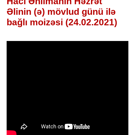
Hacı Əhlimanın Həzrət
Əlinin (ə) mövlud günü ilə
bağlı moizəsi (24.02.2021)