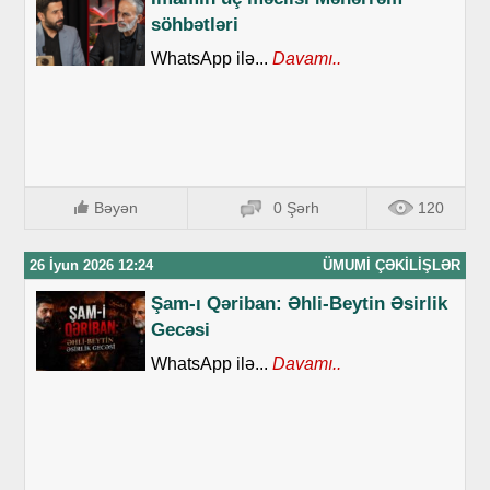
söhbətləri
WhatsApp ilə...
Davamı..
Bəyən
0 Şərh
120
26 İyun 2026 12:24
ÜMUMI ÇƏKILIŞLƏR
Şam-ı Qəriban: Əhli-Beytin Əsirlik
Gecəsi
WhatsApp ilə...
Davamı..