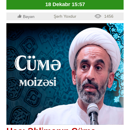
18 Dekabr 15:57
Şərh Yoxdur
1456
Bəyən