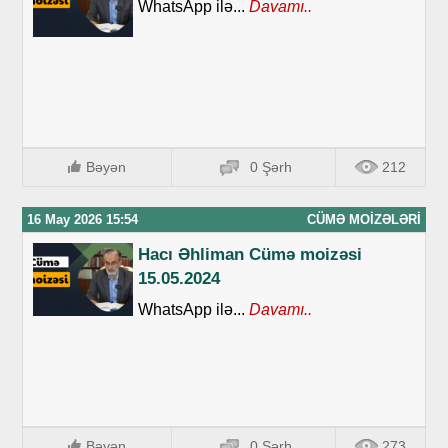
WhatsApp ilə...
Davamı..
Bəyən
0 Şərh
212
16 May 2026 15:54
CÜMƏ MOIZƏLƏRI
Hacı Əhliman Cümə moizəsi
15.05.2024
WhatsApp ilə...
Davamı..
Bəyən
0 Şərh
273