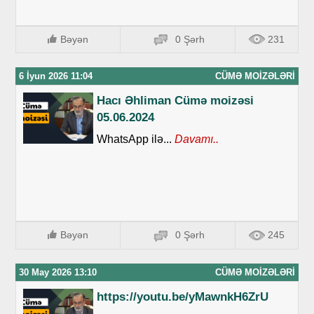
Bəyən
0 Şərh
231
6 İyun 2026 11:04
CÜMƏ MOIZƏLƏRI
Hacı Əhliman Cümə moizəsi
05.06.2024
WhatsApp ilə...
Davamı..
Bəyən
0 Şərh
245
30 May 2026 13:10
CÜMƏ MOIZƏLƏRI
https://youtu.be/yMawnkH6ZrU