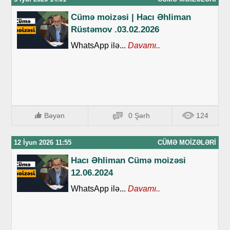
Cümə moizəsi | Hacı Əhliman
Rüstəmov .03.02.2026
WhatsApp ilə...
Davamı..
Bəyən
0 Şərh
124
12 İyun 2026 11:55
CÜMƏ MOIZƏLƏRI
Hacı Əhliman Cümə moizəsi
12.06.2024
WhatsApp ilə...
Davamı..