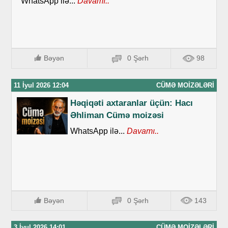
WhatsApp ilə...
Davamı..
Bəyən
0 Şərh
98
11 İyul 2026 12:04
CÜMƏ MOIZƏLƏRI
Həqiqəti axtaranlar üçün: Hacı
Əhliman Cümə moizəsi
WhatsApp ilə...
Davamı..
Bəyən
0 Şərh
143
3 İyul 2026 14:01
CÜMƏ MOIZƏLƏRI