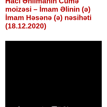
Hacı Əhlimanın Cümə
moizəsi – İmam Əlinin (ə)
İmam Həsənə (ə) nəsihəti
(18.12.2020)