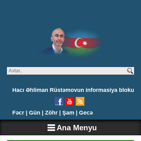
Hacı Əhliman Rüstəmovun informasiya bloku
Fəcr |
Gün |
Zöhr |
Şam |
Gecə
Ana Menyu