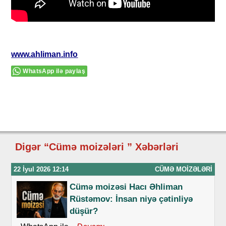
www.ahliman.info
WhatsApp ilə paylaş
Digər “Cümə moizələri ” Xəbərləri
22 İyul 2026 12:14
CÜMƏ MOIZƏLƏRI
Cümə moizəsi Hacı Əhliman
Rüstəmov: İnsan niyə çətinliyə
düşür?