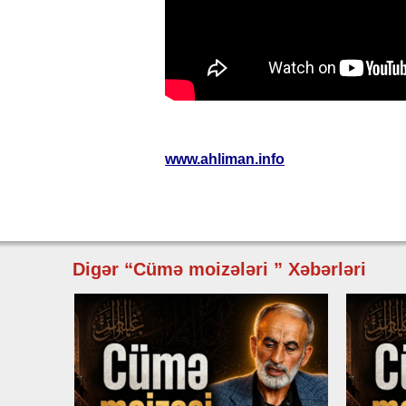
www.ahliman.info
Digər “Cümə moizələri ” Xəbərləri