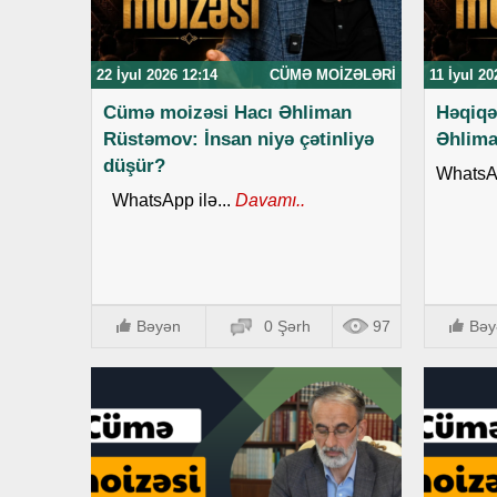
22 İyul 2026 12:14
CÜMƏ MOIZƏLƏRI
11 İyul 20
Cümə moizəsi Hacı Əhliman
Həqiqə
Rüstəmov: İnsan niyə çətinliyə
Əhlim
düşür?
WhatsAp
WhatsApp ilə...
Davamı..
Bəyən
0 Şərh
97
Bəy