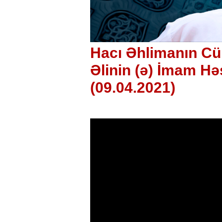
Hacı Əhlimanın C
Əlinin (ə) İmam Hə
(09.04.2021)