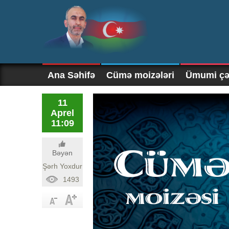
Ana Səhifə
Cümə moizələri
Ümumi çək
11
Aprel
11:09
Bəyən
Şərh Yoxdur
1493