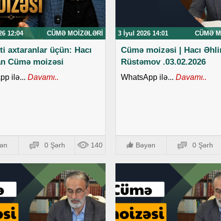
26 12:04
CÜMƏ MOIZƏLƏRI
3 İyul 2026 14:01
CÜMƏ M
ti axtaranlar üçün: Hacı
Cümə moizəsi | Hacı Əhl
an Cümə moizəsi
Rüstəmov .03.02.2026
p ilə...
Davamı..
WhatsApp ilə...
Davamı..
ən
0 Şərh
140
Bəyən
0 Şərh