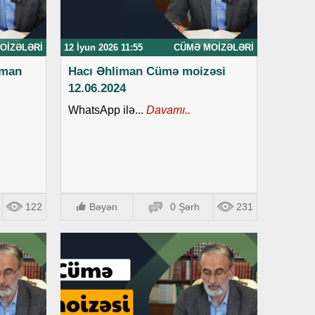
OIZƏLƏRI
12 İyun 2026 11:55
CÜMƏ MOIZƏLƏRI
iman
Hacı Əhliman Cümə moizəsi
12.06.2024
WhatsApp ilə...
Davamı..
122
Bəyən
0 Şərh
231