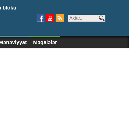
a bloku
Mənəviyyat
Məqalələr