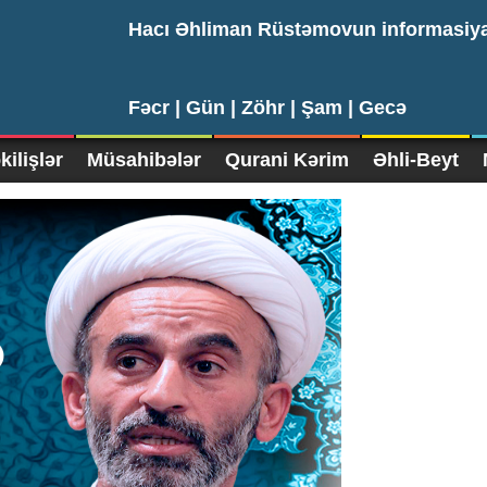
Hacı Əhliman Rüstəmovun informasiy
Fəcr |
Gün |
Zöhr |
Şam |
Gecə
ilişlər
Müsahibələr
Qurani Kərim
Əhli-Beyt