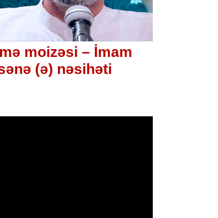
ümə moizəsi – İmam
sənə (ə) nəsihəti