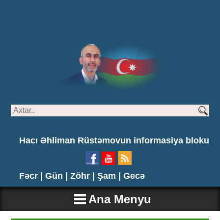
Hacı Əhliman Rüstəmovun informasiya bloku
Fəcr |
Gün |
Zöhr |
Şam |
Gecə
Ana Menyu