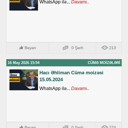
WhatsApp ilə...
Davamı..
Bəyən
0 Şərh
213
16 May 2026 15:54
CÜMƏ MOIZƏLƏRI
Hacı Əhliman Cümə moizəsi
15.05.2024
WhatsApp ilə...
Davamı..
Bəyən
0 Şərh
274