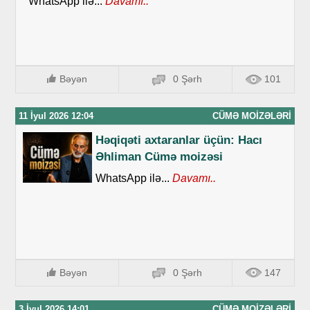
WhatsApp ilə...
Davamı..
Bəyən
0 Şərh
101
11 İyul 2026 12:04
CÜMƏ MOIZƏLƏRI
Həqiqəti axtaranlar üçün: Hacı
Əhliman Cümə moizəsi
WhatsApp ilə...
Davamı..
Bəyən
0 Şərh
147
3 İyul 2026 14:01
CÜMƏ MOIZƏLƏRI