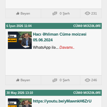
Bəyən
0 Şərh
231
6 İyun 2026 11:04
CÜMƏ MOIZƏLƏRI
Hacı Əhliman Cümə moizəsi
05.06.2024
WhatsApp ilə...
Davamı..
Bəyən
0 Şərh
246
30 May 2026 13:10
CÜMƏ MOIZƏLƏRI
https://youtu.be/yMawnkH6ZrU