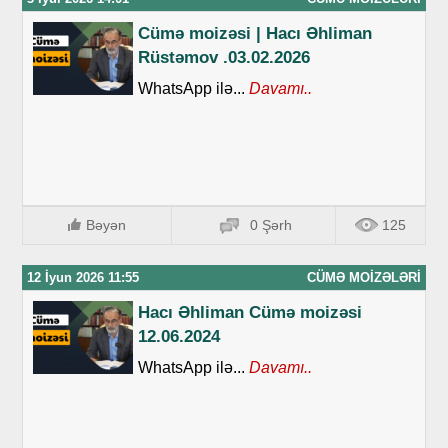
Cümə moizəsi | Hacı Əhliman
Rüstəmov .03.02.2026
WhatsApp ilə...
Davamı..
Bəyən
0 Şərh
125
12 İyun 2026 11:55
CÜMƏ MOIZƏLƏRI
Hacı Əhliman Cümə moizəsi
12.06.2024
WhatsApp ilə...
Davamı..