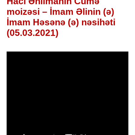
Hacı Əhlimanın Cümə
moizəsi – İmam Əlinin (ə)
İmam Həsənə (ə) nəsihəti
(05.03.2021)