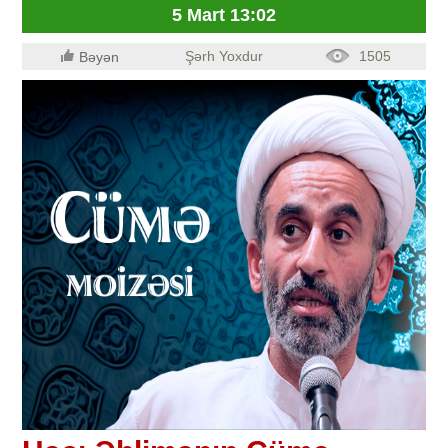
5 Mart 13:02
Şərh Yoxdur
1505
Bəyən