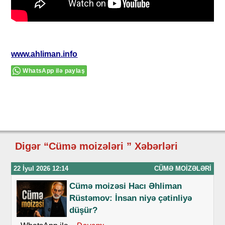
www.ahliman.info
WhatsApp ilə paylaş
Digər “Cümə moizələri ” Xəbərləri
22 İyul 2026 12:14
CÜMƏ MOIZƏLƏRI
Cümə moizəsi Hacı Əhliman
Rüstəmov: İnsan niyə çətinliyə
düşür?