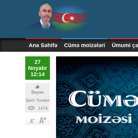
Ana Səhifə
Cümə moizələri
Ümumi çək
27
Noyabr
12:14
Bəyən
Şərh Yoxdur
1474