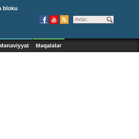
a bloku
Mənəviyyat
Məqalələr