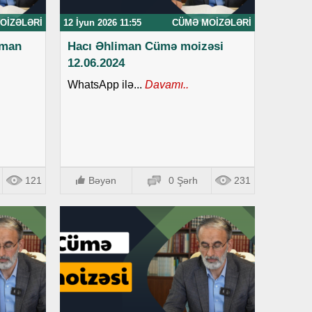
OIZƏLƏRI
12 İyun 2026 11:55
CÜMƏ MOIZƏLƏRI
iman
Hacı Əhliman Cümə moizəsi
12.06.2024
WhatsApp ilə...
Davamı..
121
Bəyən
0 Şərh
231