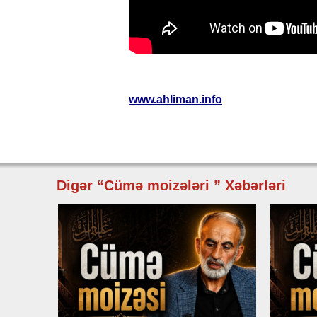
www.ahliman.info
Digər “Cümə moizələri ” Xəbərləri