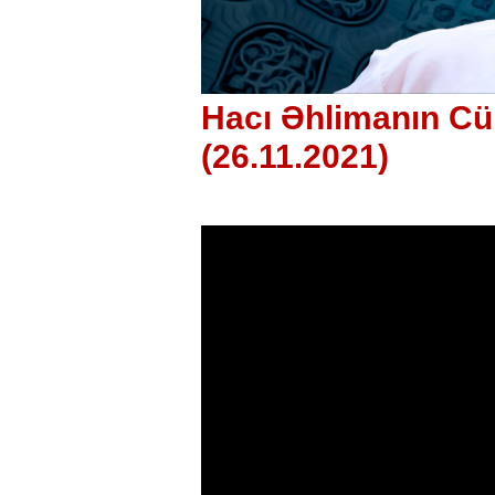
Hacı Əhlimanın C
(26.11.2021)