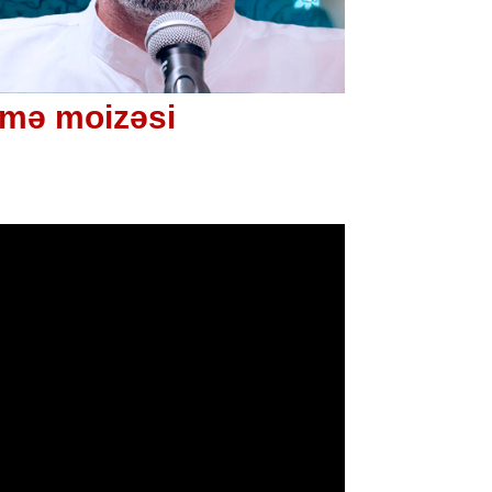
ümə moizəsi