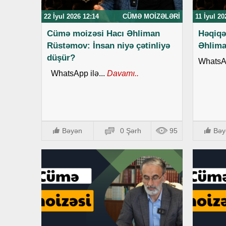
22 İyul 2026 12:14
CÜMƏ MOIZƏLƏRI
11 İyul 20
Cümə moizəsi Hacı Əhliman
Həqiqə
Rüstəmov: İnsan niyə çətinliyə
Əhlim
düşür?
WhatsAp
WhatsApp ilə...
Davamı..
Bəyən
0 Şərh
95
Bəy