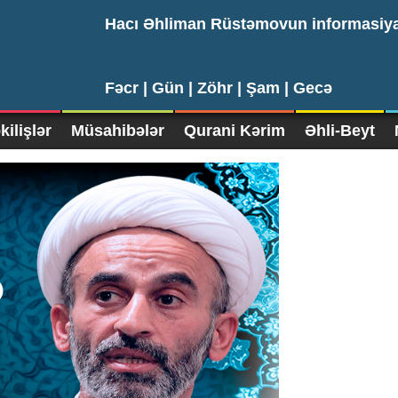
Hacı Əhliman Rüstəmovun informasiy
Fəcr |
Gün |
Zöhr |
Şam |
Gecə
ilişlər
Müsahibələr
Qurani Kərim
Əhli-Beyt