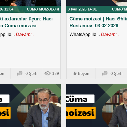
26 12:04
CÜMƏ MOIZƏLƏRI
3 İyul 2026 14:01
CÜMƏ M
ti axtaranlar üçün: Hacı
Cümə moizəsi | Hacı Əhl
an Cümə moizəsi
Rüstəmov .03.02.2026
p ilə...
Davamı..
WhatsApp ilə...
Davamı..
ən
0 Şərh
139
Bəyən
0 Şərh