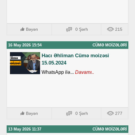
Bəyən
0 Şərh
215
16 May 2026 15:54
CÜMƏ MOIZƏLƏRI
Hacı Əhliman Cümə moizəsi
15.05.2024
WhatsApp ilə...
Davamı..
Bəyən
0 Şərh
277
13 May 2026 11:37
CÜMƏ MOIZƏLƏRI