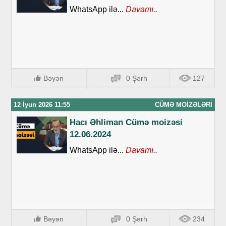
WhatsApp ilə...
Davamı..
Bəyən
0 Şərh
127
12 İyun 2026 11:55
CÜMƏ MOIZƏLƏRI
Hacı Əhliman Cümə moizəsi
12.06.2024
WhatsApp ilə...
Davamı..
Bəyən
0 Şərh
234