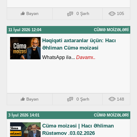
Bəyən
0 Şərh
105
11 İyul 2026 12:04
CÜMƏ MOIZƏLƏRI
Həqiqəti axtaranlar üçün: Hacı
Əhliman Cümə moizəsi
WhatsApp ilə...
Davamı..
Bəyən
0 Şərh
148
3 İyul 2026 14:01
CÜMƏ MOIZƏLƏRI
Cümə moizəsi | Hacı Əhliman
Rüstəmov .03.02.2026