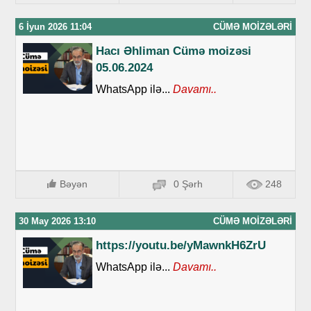
6 İyun 2026 11:04
CÜMƏ MOIZƏLƏRI
Hacı Əhliman Cümə moizəsi
05.06.2024
WhatsApp ilə...
Davamı..
Bəyən
0 Şərh
248
30 May 2026 13:10
CÜMƏ MOIZƏLƏRI
https://youtu.be/yMawnkH6ZrU
WhatsApp ilə...
Davamı..