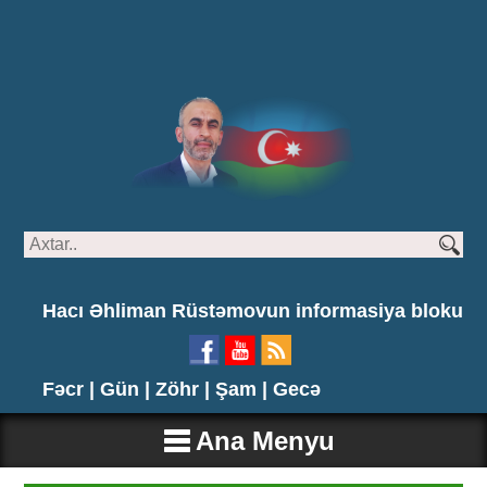
Hacı Əhliman Rüstəmovun informasiya bloku
Fəcr |
Gün |
Zöhr |
Şam |
Gecə
Ana Menyu