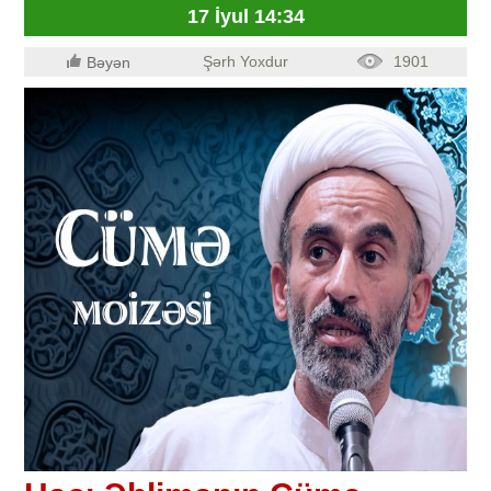
17 İyul 14:34
Şərh Yoxdur
1901
Bəyən