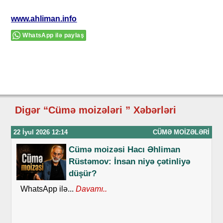
www.ahliman.info
WhatsApp ilə paylaş
Digər “Cümə moizələri ” Xəbərləri
22 İyul 2026 12:14
CÜMƏ MOIZƏLƏRI
Cümə moizəsi Hacı Əhliman
Rüstəmov: İnsan niyə çətinliyə
düşür?
WhatsApp ilə...
Davamı..