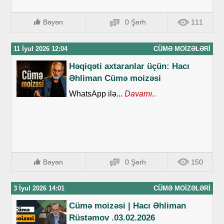
Bəyən
0 Şərh
111
11 İyul 2026 12:04
CÜMƏ MOIZƏLƏRI
Həqiqəti axtaranlar üçün: Hacı
Əhliman Cümə moizəsi
WhatsApp ilə...
Davamı..
Bəyən
0 Şərh
150
3 İyul 2026 14:01
CÜMƏ MOIZƏLƏRI
Cümə moizəsi | Hacı Əhliman
Rüstəmov .03.02.2026