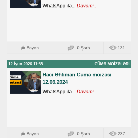
WhatsApp ilə...
Davamı..
Bəyən
0 Şərh
131
12 İyun 2026 11:55
CÜMƏ MOIZƏLƏRI
Hacı Əhliman Cümə moizəsi
12.06.2024
WhatsApp ilə...
Davamı..
Bəyən
0 Şərh
237