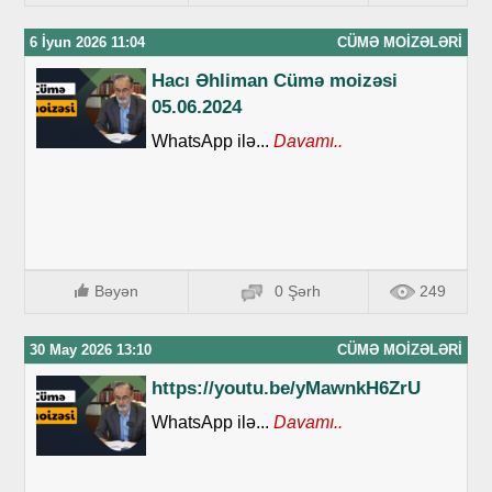
6 İyun 2026 11:04
CÜMƏ MOIZƏLƏRI
Hacı Əhliman Cümə moizəsi
05.06.2024
WhatsApp ilə...
Davamı..
Bəyən
0 Şərh
249
30 May 2026 13:10
CÜMƏ MOIZƏLƏRI
https://youtu.be/yMawnkH6ZrU
WhatsApp ilə...
Davamı..