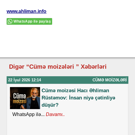
www.ahliman.info
WhatsApp ilə paylaş
Digər “Cümə moizələri ” Xəbərləri
22 İyul 2026 12:14
CÜMƏ MOIZƏLƏRI
Cümə moizəsi Hacı Əhliman
Rüstəmov: İnsan niyə çətinliyə
düşür?
WhatsApp ilə...
Davamı..