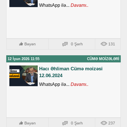
WhatsApp ilə...
Davamı..
Bəyən
0 Şərh
131
12 İyun 2026 11:55
CÜMƏ MOIZƏLƏRI
Hacı Əhliman Cümə moizəsi
12.06.2024
WhatsApp ilə...
Davamı..
Bəyən
0 Şərh
237