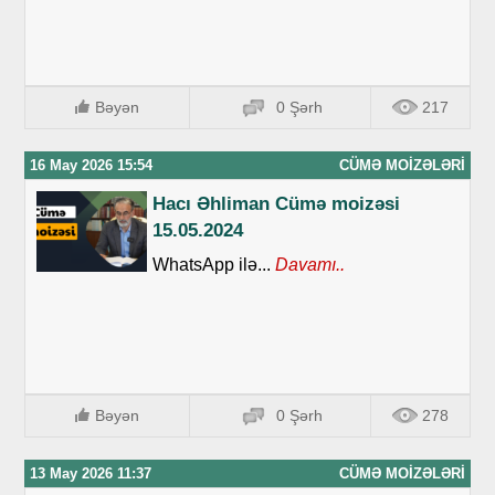
Bəyən
0 Şərh
217
16 May 2026 15:54
CÜMƏ MOIZƏLƏRI
Hacı Əhliman Cümə moizəsi
15.05.2024
WhatsApp ilə...
Davamı..
Bəyən
0 Şərh
278
13 May 2026 11:37
CÜMƏ MOIZƏLƏRI