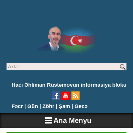
Hacı Əhliman Rüstəmovun informasiya bloku
Fəcr |
Gün |
Zöhr |
Şam |
Gecə
Ana Menyu