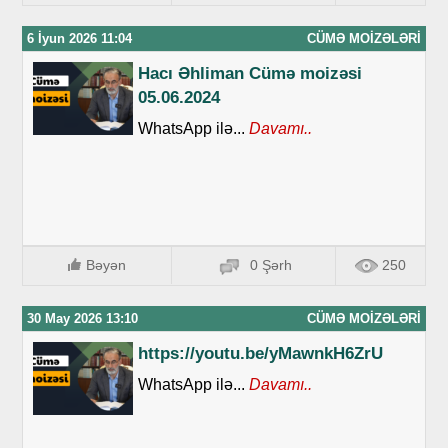
6 İyun 2026 11:04
CÜMƏ MOIZƏLƏRI
Hacı Əhliman Cümə moizəsi
05.06.2024
WhatsApp ilə...
Davamı..
Bəyən
0 Şərh
250
30 May 2026 13:10
CÜMƏ MOIZƏLƏRI
https://youtu.be/yMawnkH6ZrU
WhatsApp ilə...
Davamı..