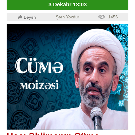
3 Dekabr 13:03
Şərh Yoxdur
1456
Bəyən