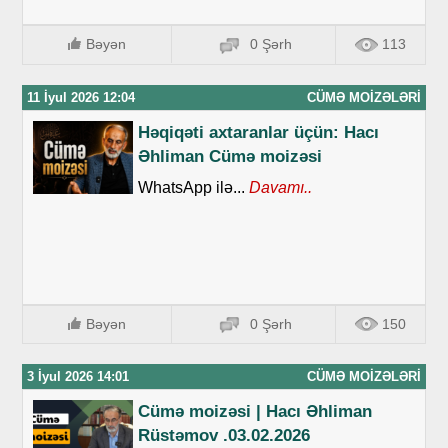
Bəyən
0 Şərh
113
11 İyul 2026 12:04
CÜMƏ MOIZƏLƏRI
Həqiqəti axtaranlar üçün: Hacı
Əhliman Cümə moizəsi
WhatsApp ilə...
Davamı..
Bəyən
0 Şərh
150
3 İyul 2026 14:01
CÜMƏ MOIZƏLƏRI
Cümə moizəsi | Hacı Əhliman
Rüstəmov .03.02.2026