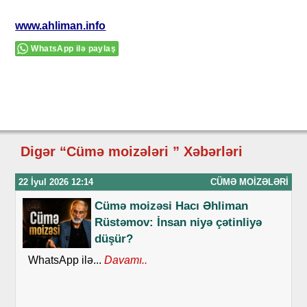
www.ahliman.info
WhatsApp ilə paylaş
Digər “Cümə moizələri ” Xəbərləri
22 İyul 2026 12:14
CÜMƏ MOIZƏLƏRI
Cümə moizəsi Hacı Əhliman
Rüstəmov: İnsan niyə çətinliyə
düşür?
WhatsApp ilə...
Davamı..