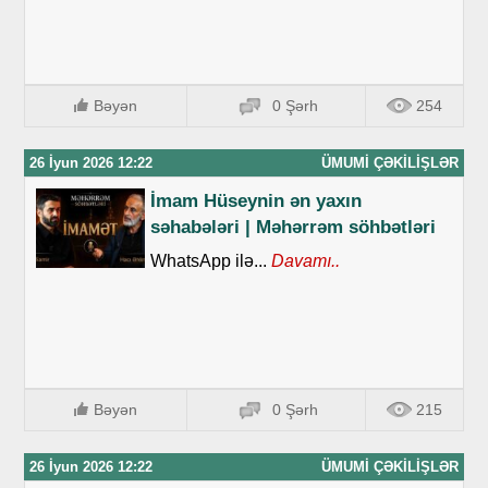
Bəyən
0 Şərh
254
26 İyun 2026 12:22
ÜMUMI ÇƏKILIŞLƏR
İmam Hüseynin ən yaxın
səhabələri | Məhərrəm söhbətləri
WhatsApp ilə...
Davamı..
Bəyən
0 Şərh
215
26 İyun 2026 12:22
ÜMUMI ÇƏKILIŞLƏR