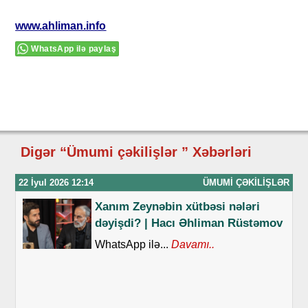
www.ahliman.info
WhatsApp ilə paylaş
Digər “Ümumi çəkilişlər ” Xəbərləri
22 İyul 2026 12:14
ÜMUMI ÇƏKILIŞLƏR
Xanım Zeynəbin xütbəsi nələri
dəyişdi? | Hacı Əhliman Rüstəmov
WhatsApp ilə...
Davamı..