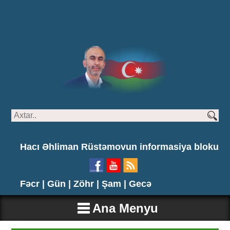
Hacı Əhliman Rüstəmovun informasiya bloku
Fəcr |
Gün |
Zöhr |
Şam |
Gecə
Ana Menyu