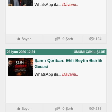
WhatsApp ilə...
Davamı..
Bəyən
0 Şərh
124
26 İyun 2026 12:24
ÜMUMI ÇƏKILIŞLƏR
Şam-ı Qəriban: Əhli-Beytin Əsirlik
Gecəsi
WhatsApp ilə...
Davamı..
Bəyən
0 Şərh
235