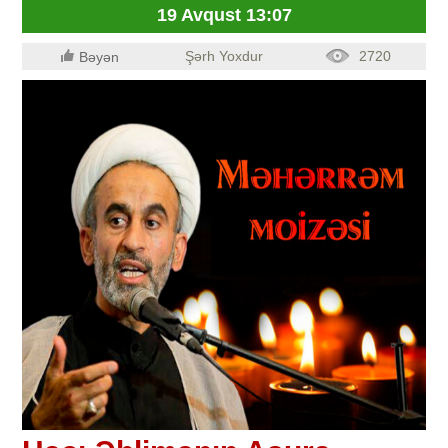
19 Avqust 13:07
Şərh Yoxdur
2720
Bəyən