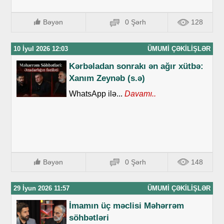
Bəyən
0 Şərh
128
10 İyul 2026 12:03
ÜMUMI ÇƏKILIŞLƏR
Kərbəladan sonrakı ən ağır xütbə:
Xanım Zeynəb (s.ə)
WhatsApp ilə...
Davamı..
Bəyən
0 Şərh
148
29 İyun 2026 11:57
ÜMUMI ÇƏKILIŞLƏR
İmamın üç məclisi Məhərrəm
söhbətləri