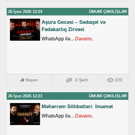
26 İyun 2026 12:24
ÜMUMI ÇƏKILIŞLƏR
Aşura Gecəsi – Sədaqət və
Fədakarlıq Zirvəsi
WhatsApp ilə...
Davamı..
Bəyən
0 Şərh
220
26 İyun 2026 12:23
ÜMUMI ÇƏKILIŞLƏR
Məhərrəm Söhbətləri: İmamət
WhatsApp ilə...
Davamı..