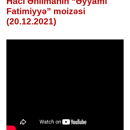
Hacı Əhlimanın “Əyyami
Fatimiyyə” moizəsi
(20.12.2021)