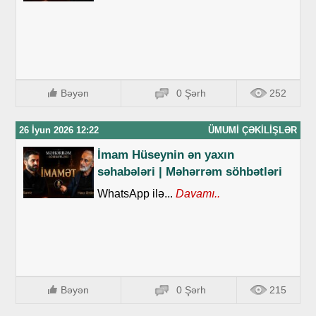
Bəyən
0 Şərh
252
26 İyun 2026 12:22
ÜMUMI ÇƏKILIŞLƏR
İmam Hüseynin ən yaxın
səhabələri | Məhərrəm söhbətləri
WhatsApp ilə...
Davamı..
Bəyən
0 Şərh
215