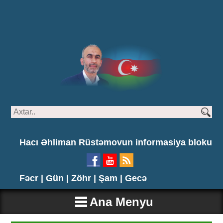
Hacı Əhliman Rüstəmovun informasiya bloku
Fəcr |
Gün |
Zöhr |
Şam |
Gecə
Ana Menyu