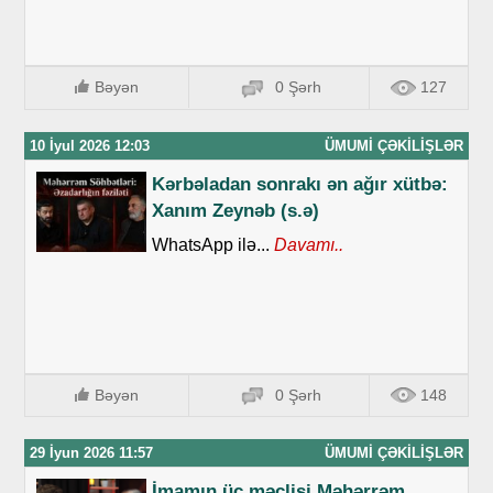
Bəyən
0 Şərh
127
10 İyul 2026 12:03
ÜMUMI ÇƏKILIŞLƏR
Kərbəladan sonrakı ən ağır xütbə:
Xanım Zeynəb (s.ə)
WhatsApp ilə...
Davamı..
Bəyən
0 Şərh
148
29 İyun 2026 11:57
ÜMUMI ÇƏKILIŞLƏR
İmamın üç məclisi Məhərrəm