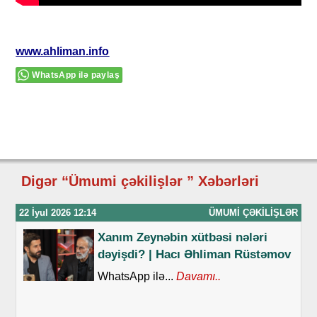
www.ahliman.info
WhatsApp ilə paylaş
Digər “Ümumi çəkilişlər ” Xəbərləri
22 İyul 2026 12:14
ÜMUMI ÇƏKILIŞLƏR
Xanım Zeynəbin xütbəsi nələri
dəyişdi? | Hacı Əhliman Rüstəmov
WhatsApp ilə...
Davamı..