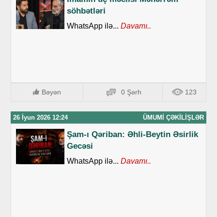
söhbətləri
WhatsApp ilə...
Davamı..
Bəyən
0 Şərh
123
26 İyun 2026 12:24
ÜMUMI ÇƏKILIŞLƏR
Şam-ı Qəriban: Əhli-Beytin Əsirlik
Gecəsi
WhatsApp ilə...
Davamı..