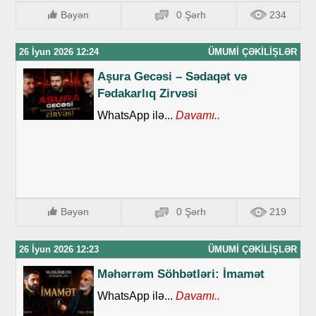
Bəyən
0 Şərh
234
26 İyun 2026 12:24
ÜMUMI ÇƏKILIŞLƏR
Aşura Gecəsi – Sədaqət və
Fədakarlıq Zirvəsi
WhatsApp ilə...
Davamı..
Bəyən
0 Şərh
219
26 İyun 2026 12:23
ÜMUMI ÇƏKILIŞLƏR
Məhərrəm Söhbətləri: İmamət
WhatsApp ilə...
Davamı..