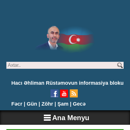
Hacı Əhliman Rüstəmovun informasiya bloku
Fəcr |
Gün |
Zöhr |
Şam |
Gecə
Ana Menyu