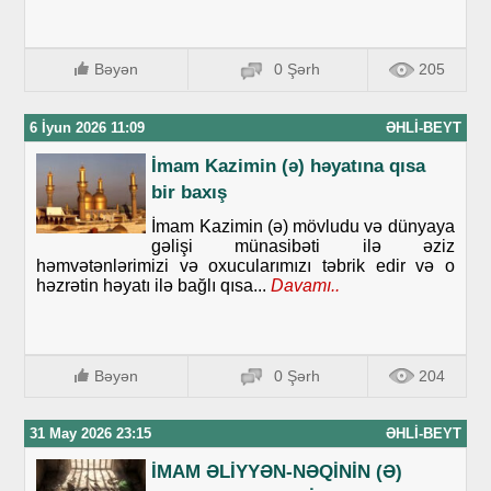
Bəyən
0 Şərh
205
6 İyun 2026 11:09
ƏHLI-BEYT
İmam Kazimin (ə) həyatına qısa
bir baxış
İmam Kazimin (ə) mövludu və dünyaya
gəlişi münasibəti ilə əziz
həmvətənlərimizi və oxucularımızı təbrik edir və o
həzrətin həyatı ilə bağlı qısa...
Davamı..
Bəyən
0 Şərh
204
31 May 2026 23:15
ƏHLI-BEYT
İMAM ƏLİYYƏN-NƏQİNİN (Ə)