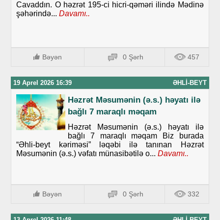
Cavaddın. O həzrət 195-ci hicri-qəməri ilində Mədinə
şəhərində...
Davamı..
Bəyən
0 Şərh
457
19 Aprel 2026 16:39
ƏHLI-BEYT
Həzrət Məsumənin (ə.s.) həyatı ilə
bağlı 7 maraqlı məqam
Həzrət Məsumənin (ə.s.) həyatı ilə
bağlı 7 maraqlı məqam Biz burada
“Əhli-beyt kəriməsi” ləqəbi ilə tanınan Həzrət
Məsumənin (ə.s.) vəfatı münasibətilə o...
Davamı..
Bəyən
0 Şərh
332
13 Aprel 2026 11:48
ƏHLI-BEYT