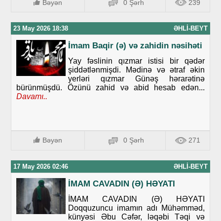
Bəyən
0 Şərh
239
23 May 2026 18:38
ƏHLI-BEYT
İmam Baqir (ə) və zahidin nəsihəti
Yay fəslinin qızmar istisi bir qədər
şiddətlənmişdi. Mədinə və ətraf əkin
yerləri qızmar Günəş hərarətinə
bürünmüşdü. Özünü zahid və abid hesab edən...
Davamı..
Bəyən
0 Şərh
271
17 May 2026 02:46
ƏHLI-BEYT
İMAM CAVADIN (Ə) HƏYATI
İMAM CAVADIN (Ə) HƏYATI
Doqquzuncu imamın adı Mühəmməd,
künyəsi Əbu Cəfər, ləqəbi Təqi və