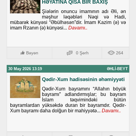
HƏYATINA QISA BİR BAXIŞ
Şiələrin onuncu imamının adı Əli, ən
məşhur ləqəbləri Nəqi və Hadi,
mübarək künyəsi “Əbülhəsən”dir. İmam Kazim (ə) və
imam Rzanın (ə) künyəsi...
Davamı..
Bəyən
0 Şərh
264
30 May 2026 13:19
ƏHLI-BEYT
Qədir-Xum hadisəsinin əhəmiyyəti
Qədir-Xum bayramını “Allahın böyük
bayramı” adlandırmışlar; bu bayram
İslam təqvimindəki bütün
bayramlardan yüksəkdə duran bir bayramdır. Qədir-
Xum bayramı daha dolğun bir mahiyyətə...
Davamı..