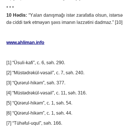
* * *
10 Hədis:
“Yаlаn dаnışmаğı istәr zаrаfаtlа оlsun, istәrsә
dә ciddi tәrk еtmәyәn şәхs imаnın lәzzәtini dаdmаz.” [10]
www.ahliman.info
[1] “Üsuli-kаfi”, c. 6, sәh. 290.
[2] “Müstәdrәkül-vәsаil”, c. 7, sәh. 240.
[3] “Qurәrul-hikәm”, sәh. 377.
[4] “Müstәdrәkül-vәsаil”, c. 11, sәh. 316.
[5] “Qürәrul-hikәm”, c. 1, sәh. 54.
[6] “Qürәrul-hikәm”, c. 1, sәh. 44.
[7] “Tühәful-uqul”, sәh. 166.