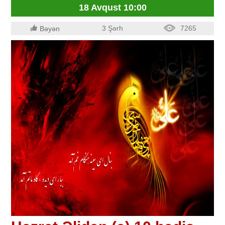
18 Avqust 10:00
3 Şərh
7265
Bəyən