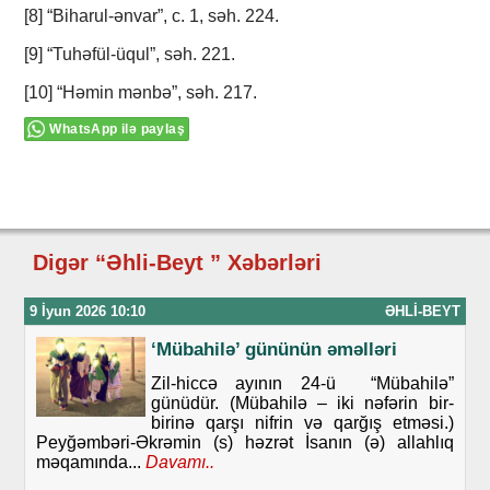
[8] “Bihаrul-әnvаr”, c. 1, sәh. 224.
[9] “Tuhәfül-üqul”, sәh. 221.
[10] “Hәmin mәnbә”, sәh. 217.
WhatsApp ilə paylaş
Digər “Əhli-Beyt ” Xəbərləri
9 İyun 2026 10:10
ƏHLI-BEYT
‘Mübahilə’ gününün əməlləri
Zil-hiccə ayının 24-ü “Mübahilə”
günüdür. (Mübahilə – iki nəfərin bir-
birinə qarşı nifrin və qarğış etməsi.)
Peyğəmbəri-Əkrəmin (s) həzrət İsanın (ə) allahlıq
məqamında...
Davamı..