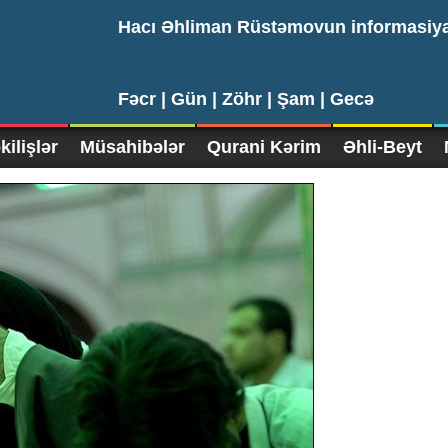
Hacı Əhliman Rüstəmovun informasiy
Fəcr |
Gün |
Zöhr |
Şam |
Gecə
ilişlər
Müsahibələr
Qurani Kərim
Əhli-Beyt