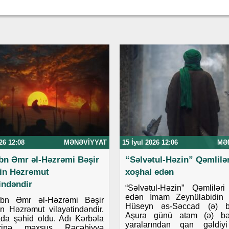
26 12:08
MƏNƏVIYYAT
15 İyul 2026 12:06
MƏ
ibn Əmr əl-Həzrəmi Bəşir
“Səlvətul-Həzin” Qəmlilər
in Həzrəmut
xoşhal edən
tindəndir
“Səlvətul-Həzin” Qəmlilər
edən İmam Zeynülabidin 
ibn Əmr əl-Həzrəmi Bəşir
Hüseyn əs-Səccad (ə) b
 Həzrəmut vilayətindəndir.
Aşura günü atam (ə) bə
da şəhid oldu. Adı Kərbəla
yaralarından qan gəldiy
lərinə məxsus Rəcəbiyyə