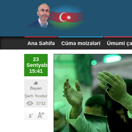
Ana Səhifə
Cümə moizələri
Ümumi çək
23
Sentyabr
15:41
Bəyən
Şərh Yoxdur
3732