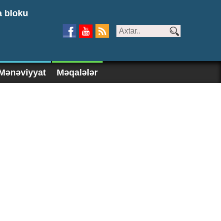
a bloku
Mənəviyyat
Məqalələr