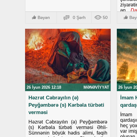
ziyarət
ən...
Da
Bəyən
0 Şərh
50
Bəy
26 İyun 2026 12:18
MƏNƏVIYYAT
26 İyun 2
Həzrət Cəbrayılın (ə)
İmam H
Peyğəmbərə (s) Kərbəla türbəti
qardaş
verməsi
İmam 
qardaş
Həzrət Cəbrayılın (ə) Peyğəmbərə
heç yox
(s) Kərbəla türbəti verməsi Əhli-
var imi
Sünnənin böyük hədis alimi, fəqih
olunan..