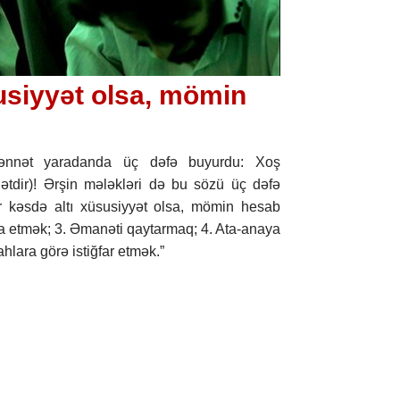
usiyyәt оlsа, mömin
cәnnәt yаrаdаndа üç dәfә buyurdu: Хоş
nәtdir)! Әrşin mәlәklәri dә bu sözü üç dәfә
Hәr kәsdә аltı хüsusiyyәt оlsа, mömin hеsаb
а еtmәk; 3. Əmаnәti qаytаrmаq; 4. Atа-аnаyа
hlаrа görә istiğfаr еtmәk.”