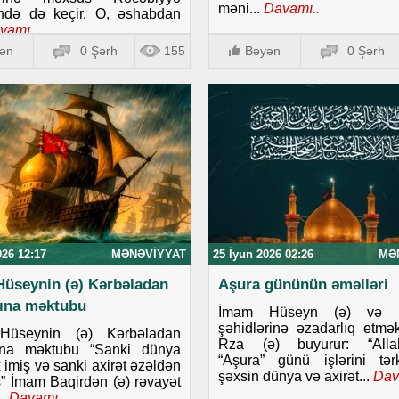
məni...
Davamı..
ində də keçir. O, əshabdan
vamı..
ən
0 Şərh
155
Bəyən
0 Şərh
026 12:17
MƏNƏVIYYAT
25 İyun 2026 02:26
MƏ
üseynin (ə) Kərbəladan
Aşura gününün əməlləri
ına məktubu
İmam Hüseyn (ə) və K
şəhidlərinə əzadarlıq etm
Hüseynin (ə) Kərbəladan
Rza (ə) buyurur: “Allah
ına məktubu “Sanki dünya
“Aşura” günü işlərini tə
 imiş və sanki axirət əzəldən
şəxsin dünya və axirət...
Dav
ş” İmam Baqirdən (ə) rəvayət
.
Davamı..