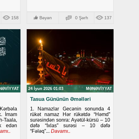
158
Bəyən
0 Şərh
137
NƏVIYYAT
24 İyun 2026 01:03
MƏNƏVIYYAT
Tasua Gününün Əməlləri
ərbəla
1. Namazlar Gecənin sonunda 4
ək. İmam
rükət namaz Hər rükətdə “Həmd”
-Taala,
surəsindən sonra: Ayətül-kürsü – 10
rk edən
dəfə “İxlas” surəsi – 10 dəfə
amı..
“Fələq”...
Davamı..