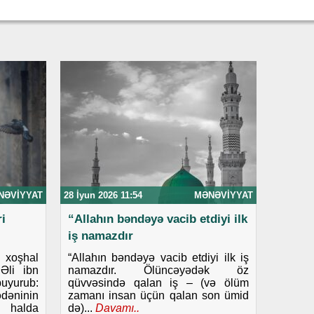
NƏVIYYAT
28 İyun 2026 11:54
MƏNƏVIYYAT
i
“Allahın bəndəyə vacib etdiyi ilk
iş namazdır
i xoşhal
“Allahın bəndəyə vacib etdiyi ilk iş
Əli ibn
namazdır. Ölüncəyədək öz
uyurub:
qüvvəsində qalan iş – (və ölüm
dəninin
zamanı insan üçün qalan son ümid
i halda
də)...
Davamı..