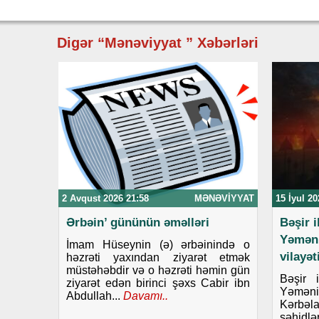
Digər “Mənəviyyat ” Xəbərləri
2 Avqust 2026 21:58
MƏNƏVIYYAT
15 İyul 20
Ərbəin’ gününün əməlləri
Bəşir 
Yəmən
İmam Hüseynin (ə) ərbəinində o
vilayə
həzrəti yaxından ziyarət etmək
müstəhəbdir və o həzrəti həmin gün
Bəşir 
ziyarət edən birinci şəxs Cabir ibn
Yəmənin
Abdullah...
Davamı..
Kərbəla
şəhid