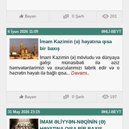
Bəyən
0 Şərh
201
6 İyun 2026 11:09
ƏHLI-BEYT
İmam Kazimin (ə) həyatına qısa
bir baxış
İmam Kazimin (ə) mövludu və dünyaya
gəlişi münasibəti ilə əziz
həmvətənlərimizi və oxucularımızı təbrik edir və o
həzrətin həyatı ilə bağlı qısa...
Davamı..
Bəyən
0 Şərh
197
31 May 2026 23:15
ƏHLI-BEYT
İMAM ƏLİYYƏN-NƏQİNİN (Ə)
HƏYATINA QISA BİR BAXIŞ