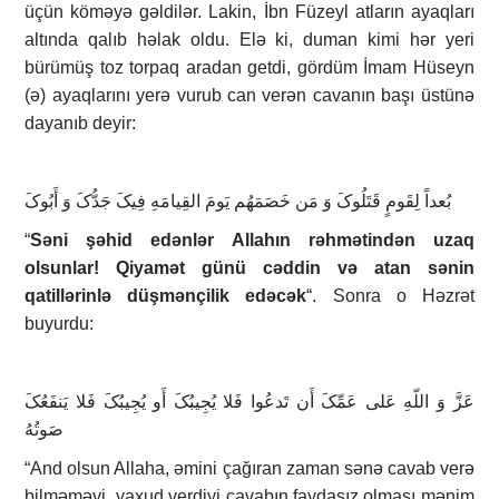
üçün köməyə gəldilər. Lakin, İbn Füzeyl atların ayaqları
altında qalıb həlak oldu. Elə ki, duman kimi hər yeri
bürümüş toz torpaq aradan getdi, gördüm İmam Hüseyn
(ə) ayaqlarını yerə vurub can verən cavanın başı üstünə
dayanıb deyir:
بُعداً لِقَومٍ قَتَلُوکَ وَ مَن خَصَمَهُم یَومَ القِیامَهِ فِیکَ جَدُّکَ وَ أَبُوکَ
“
Səni şəhid edənlər Allahın rəhmətindən uzaq
olsunlar! Qiyamət günü cəddin və atan sənin
qatillərinlə düşmənçilik edəcək
“. Sonra o Həzrət
buyurdu:
عَزَّ وَ اللّهِ عَلی عَمِّکَ أَن تَدعُوا فَلا یُجِیبُکَ أَو یُجِیبُکَ فَلا یَنفَعُکَ
صَوتُهُ
“And olsun Allaha, əmini çağıran zaman sənə cavab verə
bilməməyi, yaxud verdiyi cavabın faydasız olması mənim