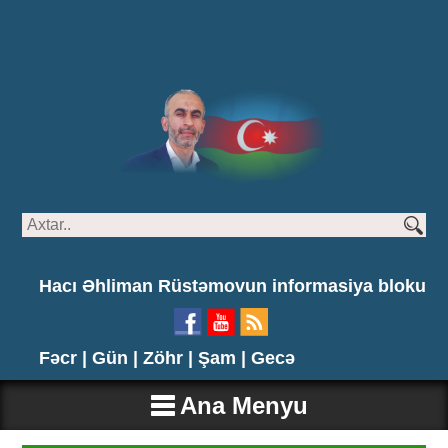
Hacı Əhliman Rüstəmovun informasiya bloku
Fəcr |
Gün |
Zöhr |
Şam |
Gecə
Ana Menyu