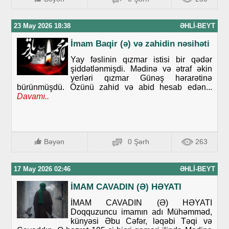
23 May 2026 18:38
ƏHLI-BEYT
İmam Baqir (ə) və zahidin nəsihəti
Yay fəslinin qızmar istisi bir qədər
şiddətlənmişdi. Mədinə və ətraf əkin
yerləri qızmar Günəş hərarətinə
bürünmüşdü. Özünü zahid və abid hesab edən...
Davamı..
Bəyən
0 Şərh
263
17 May 2026 02:46
ƏHLI-BEYT
İMAM CAVADIN (Ə) HƏYATI
İMAM CAVADIN (Ə) HƏYATI
Doqquzuncu imamın adı Mühəmməd,
künyəsi Əbu Cəfər, ləqəbi Təqi və