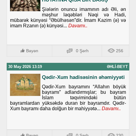
Şiələrin onuncu imamının adı Əli, ən
məşhur ləqəbləri Nəqi və Hadi,
mübarək künyəsi “Əbülhəsən”dir. İmam Kazim (ə) və
imam Rzanın (ə) künyəsi...
Davamı..
Bəyən
0 Şərh
256
30 May 2026 13:19
ƏHLI-BEYT
Qədir-Xum hadisəsinin əhəmiyyəti
Qədir-Xum bayramını “Allahın böyük
bayramı” adlandırmışlar; bu bayram
İslam təqvimindəki bütün
bayramlardan yüksəkdə duran bir bayramdır. Qədir-
Xum bayramı daha dolğun bir mahiyyətə...
Davamı..
Bəyən
0 Şərh
230