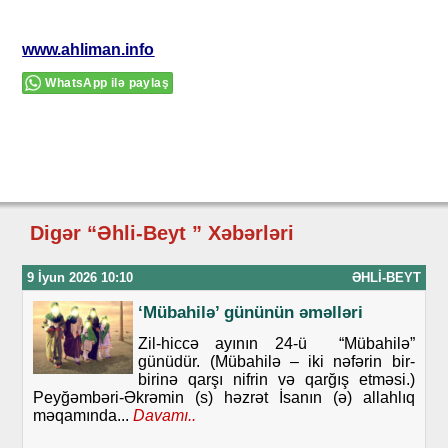
www.ahliman.info
WhatsApp ilə paylaş
Digər “Əhli-Beyt ” Xəbərləri
9 İyun 2026 10:10
ƏHLI-BEYT
‘Mübahilə’ gününün əməlləri
Zil-hiccə ayının 24-ü “Mübahilə”
günüdür. (Mübahilə – iki nəfərin bir-
birinə qarşı nifrin və qarğış etməsi.)
Peyğəmbəri-Əkrəmin (s) həzrət İsanın (ə) allahlıq
məqamında...
Davamı..