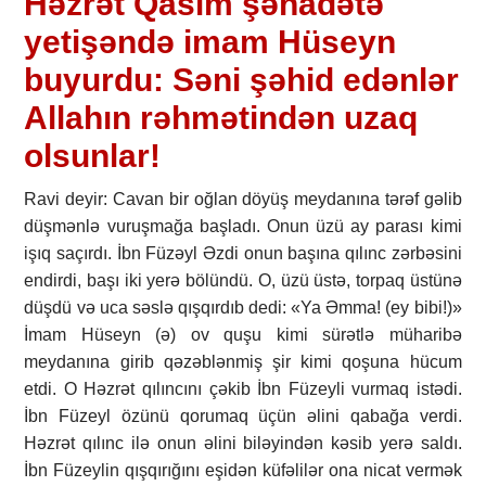
Həzrət Qasim şəhadətə
yetişəndə imam Hüseyn
buyurdu: Səni şəhid edənlər
Allahın rəhmətindən uzaq
olsunlar!
Ravi deyir: Cavan bir oğlan döyüş meydanına tərəf gəlib
düşmənlə vuruşmağa başladı. Onun üzü ay parası kimi
işıq saçırdı. İbn Füzəyl Əzdi onun başına qılınc zərbəsini
endirdi, başı iki yerə bölündü. O, üzü üstə, torpaq üstünə
düşdü və uca səslə qışqırdıb dedi: «Ya Əmma! (ey bibi!)»
İmam Hüseyn (ə) ov quşu kimi sürətlə müharibə
meydanına girib qəzəblənmiş şir kimi qoşuna hücum
etdi. O Həzrət qılıncını çəkib İbn Füzeyli vurmaq istədi.
İbn Füzeyl özünü qorumaq üçün əlini qabağa verdi.
Həzrət qılınc ilə onun əlini biləyindən kəsib yerə saldı.
İbn Füzeylin qışqırığını eşidən küfəlilər ona nicat vermək