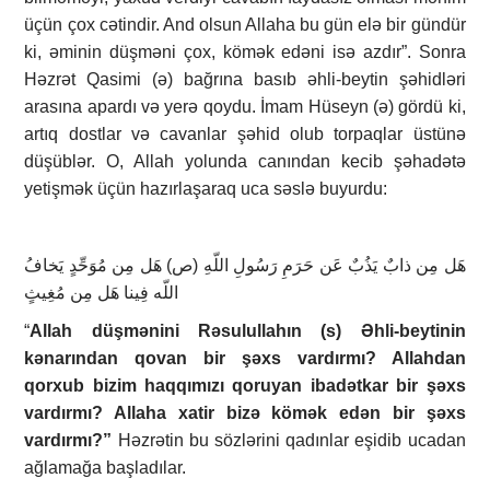
üçün çox cətindir. And olsun Allaha bu gün elə bir gündür
ki, əminin düşməni çox, kömək edəni isə azdır”. Sonra
Həzrət Qasimi (ə) bağrına basıb əhli-beytin şəhidləri
arasına apardı və yerə qoydu. İmam Hüseyn (ə) gördü ki,
artıq dostlar və cavanlar şəhid olub torpaqlar üstünə
düşüblər. O, Allah yolunda canından kecib şəhadətə
yetişmək üçün hazırlaşaraq uca səslə buyurdu:
هَل مِن ذابٌ یَذُبٌ عَن حَرَمِ رَسُولِ اللّهِ (ص) هَل مِن مُوَحِّدٍ یَخافُ
اللّه فِینا هَل مِن مُغِیثٍ
“
Allah düşmənini Rəsulullahın (s) Əhli-beytinin
kənarından qovan bir şəxs vardırmı? Allahdan
qorxub bizim haqqımızı qoruyan ibadətkar bir şəxs
vardırmı? Allaha xatir bizə kömək edən bir şəxs
vardırmı?”
Həzrətin bu sözlərini qadınlar eşidib ucadan
ağlamağa başladılar.