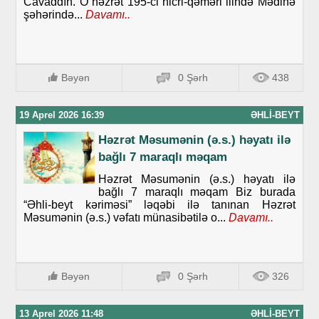
Cavaddın. O həzrət 195-ci hicri-qəməri ilində Mədinə
şəhərində...
Davamı..
Bəyən
0 Şərh
438
19 Aprel 2026 16:39
ƏHLI-BEYT
Həzrət Məsumənin (ə.s.) həyatı ilə
bağlı 7 maraqlı məqam
Həzrət Məsumənin (ə.s.) həyatı ilə
bağlı 7 maraqlı məqam Biz burada
“Əhli-beyt kəriməsi” ləqəbi ilə tanınan Həzrət
Məsumənin (ə.s.) vəfatı münasibətilə o...
Davamı..
Bəyən
0 Şərh
326
13 Aprel 2026 11:48
ƏHLI-BEYT