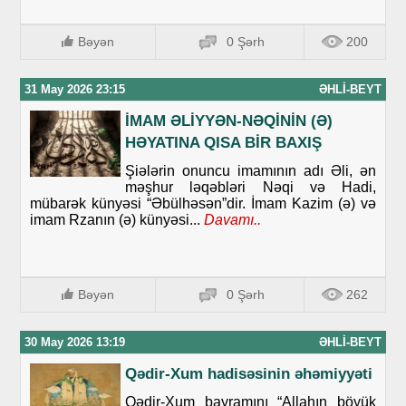
Bəyən
0 Şərh
200
31 May 2026 23:15
ƏHLI-BEYT
İMAM ƏLİYYƏN-NƏQİNİN (Ə)
HƏYATINA QISA BİR BAXIŞ
Şiələrin onuncu imamının adı Əli, ən
məşhur ləqəbləri Nəqi və Hadi,
mübarək künyəsi “Əbülhəsən”dir. İmam Kazim (ə) və
imam Rzanın (ə) künyəsi...
Davamı..
Bəyən
0 Şərh
262
30 May 2026 13:19
ƏHLI-BEYT
Qədir-Xum hadisəsinin əhəmiyyəti
Qədir-Xum bayramını “Allahın böyük