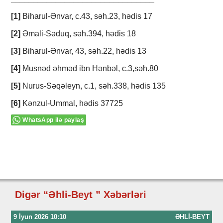
[1]
Biharul-Ənvar, c.43, səh.23, hədis 17
[2]
Əmali-Səduq, səh.394, hədis 18
[3]
Biharul-Ənvar, 43, səh.22, hədis 13
[4]
Musnəd əhməd ibn Hənbəl, c.3,səh.80
[5]
Nurus-Səqəleyn, c.1, səh.338, hədis 135
[6]
Kənzul-Ummal, hədis 37725
WhatsApp ilə paylaş
Digər “Əhli-Beyt ” Xəbərləri
9 İyun 2026 10:10
ƏHLI-BEYT