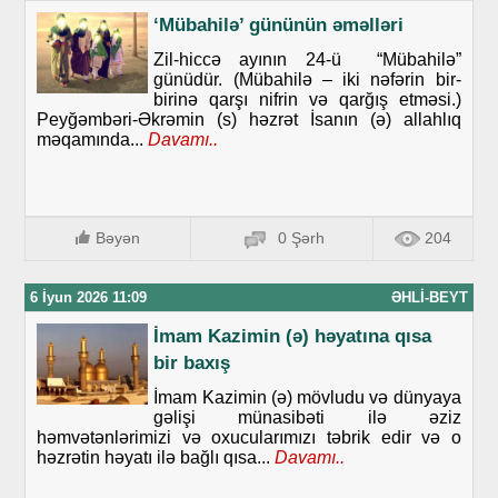
‘Mübahilə’ gününün əməlləri
Zil-hiccə ayının 24-ü “Mübahilə”
günüdür. (Mübahilə – iki nəfərin bir-
birinə qarşı nifrin və qarğış etməsi.)
Peyğəmbəri-Əkrəmin (s) həzrət İsanın (ə) allahlıq
məqamında...
Davamı..
Bəyən
0 Şərh
204
6 İyun 2026 11:09
ƏHLI-BEYT
İmam Kazimin (ə) həyatına qısa
bir baxış
İmam Kazimin (ə) mövludu və dünyaya
gəlişi münasibəti ilə əziz
həmvətənlərimizi və oxucularımızı təbrik edir və o
həzrətin həyatı ilə bağlı qısa...
Davamı..