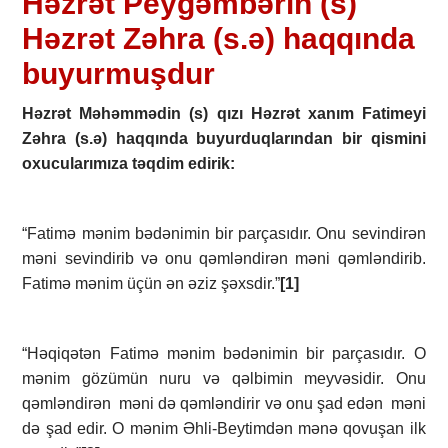
Həzrət Peyğəmbərin (s)
Həzrət Zəhra (s.ə) haqqında
buyurmuşdur
Həzrət Məhəmmədin (s) qızı Həzrət xanım Fatimeyi
Zəhra (s.ə) haqqında buyurduqlarından bir qismini
oxucularımıza təqdim edirik:
“Fatimə mənim bədənimin bir parçasıdır. Onu sevindirən
məni sevindirib və onu qəmləndirən məni qəmləndirib.
Fatimə mənim üçün ən əziz şəxsdir.”
[1]
“Həqiqətən Fatimə mənim bədənimin bir parçasıdır. O
mənim gözümün nuru və qəlbimin meyvəsidir. Onu
qəmləndirən məni də qəmləndirir və onu şad edən məni
də şad edir. O mənim Əhli-Beytimdən mənə qovuşan ilk