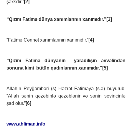
şəxsdir.”
[2]
“Qızım Fatimə dünya xanımlarının xanımıdır.”
[3]
“Fatimə Cənnət xanımlarının xanımıdır.”
[4]
“Qızım Fatimə dünyanın yaradılışın əvvəlindən
sonuna kimi bütün qadınlarının xanımıdır.”
[5]
Allahın Peyğəmbəri (s) Həzrət Fatiməyə (s.ə) buyurub:
“Allah sənin qəzəbinlə qəzəblənir və sənin sevincinlə
şad olur.”
[6]
www.ahliman.info
________________________________