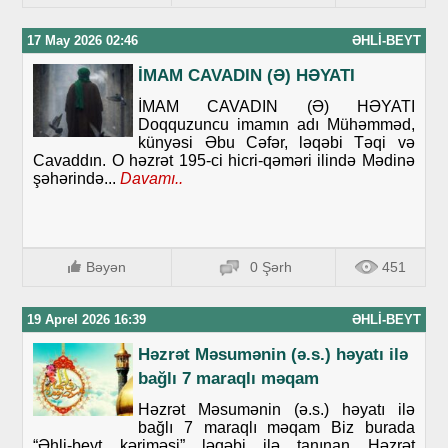
17 May 2026 02:46
ƏHLI-BEYT
İMAM CAVADIN (Ə) HƏYATI
İMAM CAVADIN (Ə) HƏYATI
Doqquzuncu imamın adı Mühəmməd,
künyəsi Əbu Cəfər, ləqəbi Təqi və
Cavaddın. O həzrət 195-ci hicri-qəməri ilində Mədinə
şəhərində...
Davamı..
Bəyən
0 Şərh
451
19 Aprel 2026 16:39
ƏHLI-BEYT
Həzrət Məsumənin (ə.s.) həyatı ilə
bağlı 7 maraqlı məqam
Həzrət Məsumənin (ə.s.) həyatı ilə
bağlı 7 maraqlı məqam Biz burada
“Əhli-beyt kəriməsi” ləqəbi ilə tanınan Həzrət