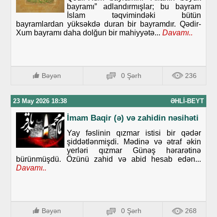
bayramı” adlandırmışlar; bu bayram
İslam təqvimindəki bütün
bayramlardan yüksəkdə duran bir bayramdır. Qədir-
Xum bayramı daha dolğun bir mahiyyətə...
Davamı..
Bəyən
0 Şərh
236
23 May 2026 18:38
ƏHLI-BEYT
İmam Baqir (ə) və zahidin nəsihəti
Yay fəslinin qızmar istisi bir qədər
şiddətlənmişdi. Mədinə və ətraf əkin
yerləri qızmar Günəş hərarətinə
bürünmüşdü. Özünü zahid və abid hesab edən...
Davamı..
Bəyən
0 Şərh
268