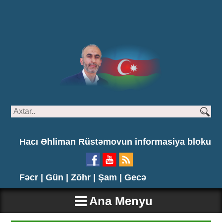
Hacı Əhliman Rüstəmovun informasiya bloku
Fəcr |
Gün |
Zöhr |
Şam |
Gecə
Ana Menyu