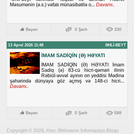
Məsumənin (ə.s.) vəfatı münasibətilə o...
Davamı..
Bəyən
0 Şərh
330
13 Aprel 2026 11:48
ƏHLI-BEYT
İMAM SADİQİN (Ə) HƏYATI
İMAM SADİQİN (Ə) HƏYATI İmam
Sadiq (ə) 83-cü hicri-qəməri ilinin
Rəbiül-əvvəl ayının on yeddisi Mədinə
şəhərində dünyaya göz açmış və 148-ci hicri...
Davamı..
Bəyən
0 Şərh
588
Copyright © 2026, Hacı Əhlimanın İnformasiya Bloqu