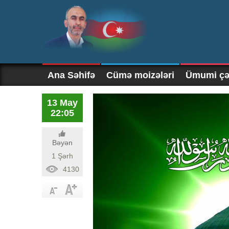
Ana Səhifə
Cümə moizələri
Ümumi çək
13 May
22:05
Bəyən
1 Şərh
4130