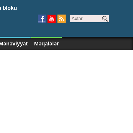
a bloku
Mənəviyyat
Məqalələr