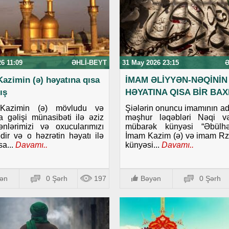
26 11:09
ƏHLI-BEYT
31 May 2026 23:15
Ə
azimin (ə) həyatına qısa
İMAM ƏLİYYƏN-NƏQİNİN 
ış
HƏYATINA QISA BİR BAX
Kazimin (ə) mövludu və
Şiələrin onuncu imamının adı
 gəlişi münasibəti ilə əziz
məşhur ləqəbləri Nəqi v
nlərimizi və oxucularımızı
mübarək künyəsi “Əbülhəs
edir və o həzrətin həyatı ilə
İmam Kazim (ə) və imam Rz
sa...
Davamı..
künyəsi...
Davamı..
ən
0 Şərh
197
Bəyən
0 Şərh