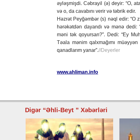
əyləşmişdi. Cəbrayil (ə) deyir: “O, at
və o, da cavabını verir və təbrik edir.
Həzrət Peyğəmbər (s) nəql edir: “O za
hərəkətdən dayandı və mənə dedi: “
məni tək qoyursan?”. Dedi: “Ey Muhə
Təala mənim qalxmağımı müəyyən et
qanadlarım yanar”.
//Deyerler
www.ahliman.info
Digər “Əhli-Beyt ” Xəbərləri