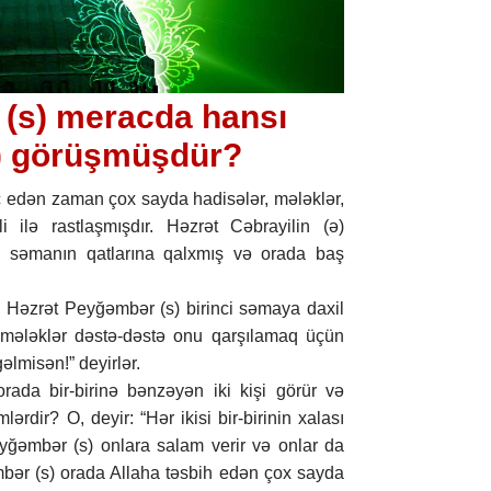
(s) meracda hansı
ə) görüşmüşdür?
edən zaman çox sayda hadisələr, mələklər,
 ilə rastlaşmışdır. Həzrət Cəbrayilin (ə)
) səmanın qatlarına qalxmış və orada baş
i, Həzrət Peyğəmbər (s) birinci səmaya daxil
 mələklər dəstə-dəstə onu qarşılamaq üçün
gəlmisən!” deyirlər.
rada bir-birinə bənzəyən iki kişi görür və
lərdir? O, deyir: “Hər ikisi bir-birinin xalası
eyğəmbər (s) onlara salam verir və onlar da
əmbər (s) orada Allaha təsbih edən çox sayda