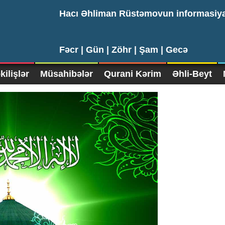
Hacı Əhliman Rüstəmovun informasiy
Fəcr |
Gün |
Zöhr |
Şam |
Gecə
ilişlər
Müsahibələr
Qurani Kərim
Əhli-Beyt