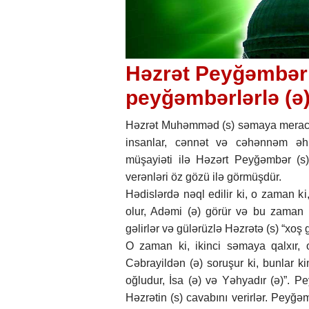
Həzrət Peyğəmbər 
peyğəmbərlərlə (
Həzrət Muhəmməd (s) səmaya merac 
insanlar, cənnət və cəhənnəm əhli
müşayiəti ilə Həzərt Peyğəmbər (s
verənləri öz gözü ilə görmüşdür.
Hədislərdə nəql edilir ki, o zaman k
olur, Adəmi (ə) görür və bu zaman
gəlirlər və gülərüzlə Həzrətə (s) “xoş 
O zaman ki, ikinci səmaya qalxır, o
Cəbrayildən (ə) soruşur ki, bunlar kim
oğludur, İsa (ə) və Yəhyadır (ə)”. P
Həzrətin (s) cavabını verirlər. Peyğ