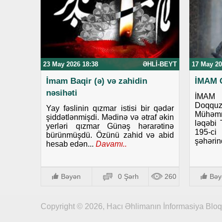
23 May 2026 18:38
ƏHLI-BEYT
17 May 20
İmam Baqir (ə) və zahidin
İMAM 
nəsihəti
İMAM
Doqq
Yay fəslinin qızmar istisi bir qədər
Mühəm
şiddətlənmişdi. Mədinə və ətraf əkin
ləqəbi 
yerləri qızmar Günəş hərarətinə
195-ci 
bürünmüşdü. Özünü zahid və abid
şəhərin
hesab edən...
Davamı..
Bəyən
0 Şərh
260
Bəy
Copyright © 2026, Hacı Əhlimanın İnformasiya Blo