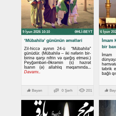
9 İyun 2026 10:10
ƏHLI-BEYT
6 İyun 20
‘Mübahilə’ gününün əməlləri
İmam K
bir bax
Zil-hiccə ayının 24-ü “Mübahilə”
günüdür. (Mübahilə – iki nəfərin bir-
İmam 
birinə qarşı nifrin və qarğış etməsi.)
dünyaya
Peyğəmbəri-Əkrəmin (s) həzrət
həmvətə
İsanın (ə) allahlıq məqamında...
təbrik 
Davamı..
bağlı qı
Bəyən
0 Şərh
201
Bəy