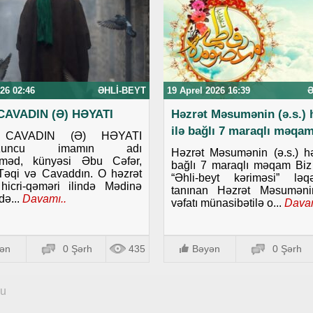
26 02:46
ƏHLI-BEYT
19 Aprel 2026 16:39
Ə
CAVADIN (Ə) HƏYATI
Həzrət Məsumənin (ə.s.) 
ilə bağlı 7 maraqlı məqa
 CAVADIN (Ə) HƏYATI
uzuncu imamın adı
Həzrət Məsumənin (ə.s.) hə
məd, künyəsi Əbu Cəfər,
bağlı 7 maraqlı məqam Biz
Təqi və Cavaddın. O həzrət
“Əhli-beyt kəriməsi” ləq
hicri-qəməri ilində Mədinə
tanınan Həzrət Məsumənin
də...
Davamı..
vəfatı münasibətilə o...
Davam
ən
0 Şərh
435
Bəyən
0 Şərh
qu