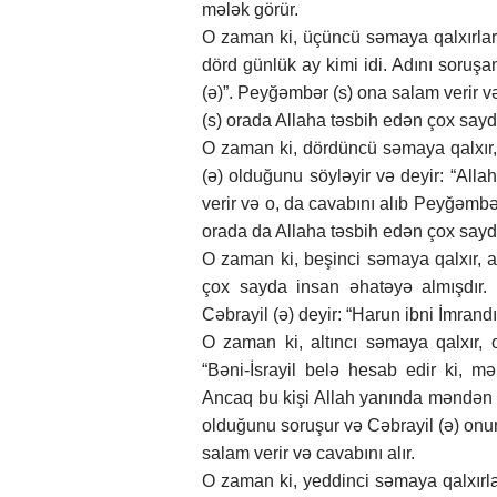
mələk görür.
O zaman ki, üçüncü səmaya qalxırlar, g
dörd günlük ay kimi idi. Adını soruşan
(ə)”. Peyğəmbər (s) ona salam verir və
(s) orada Allaha təsbih edən çox sayd
O zaman ki, dördüncü səmaya qalxır, bi
(ə) olduğunu söyləyir və deyir: “Alla
verir və o, da cavabını alıb Peyğəmbə
orada da Allaha təsbih edən çox sayd
O zaman ki, beşinci səmaya qalxır, ahı
çox sayda insan əhatəyə almışdır.
Cəbrayil (ə) deyir: “Harun ibni İmrandı
O zaman ki, altıncı səmaya qalxır, o
“Bəni-İsrayil belə hesab edir ki, 
Ancaq bu kişi Allah yanında məndən d
olduğunu soruşur və Cəbrayil (ə) onu
salam verir və cavabını alır.
O zaman ki, yeddinci səmaya qalxırlar,