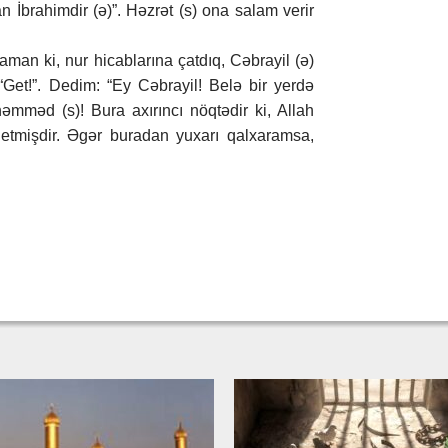
an İbrahimdir (ə)”. Həzrət (s) ona salam verir
man ki, nur hicablarına çatdıq, Cəbrayil (ə)
Get!”. Dedim: “Ey Cəbrayil! Belə bir yerdə
mməd (s)! Bura axırıncı nöqtədir ki, Allah
mişdir. Əgər buradan yuxarı qalxaramsa,