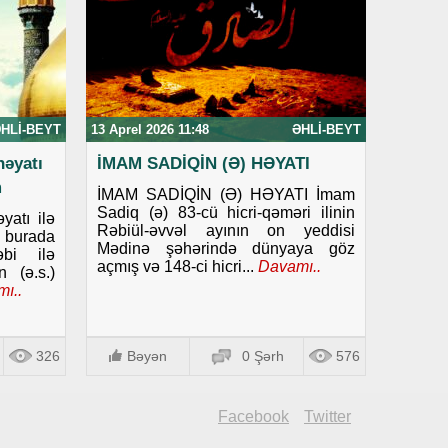
HLI-BEYT
13 Aprel 2026 11:48
ƏHLI-BEYT
həyatı
İMAM SADİQİN (Ə) HƏYATI
m
İMAM SADİQİN (Ə) HƏYATI İmam
Sadiq (ə) 83-cü hicri-qəməri ilinin
yatı ilə
Rəbiül-əvvəl ayının on yeddisi
 burada
Mədinə şəhərində dünyaya göz
əbi ilə
açmış və 148-ci hicri...
Davamı..
 (ə.s.)
ı..
326
Bəyən
0 Şərh
576
Facebook
Twitter