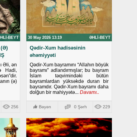
HLI-BEYT
30 May 2026 13:19
ƏHLI-BEYT
(Ə)
Qədir-Xum hadisəsinin
IŞ
əhəmiyyəti
 Əli, ən
Qədir-Xum bayramını “Allahın böyük
ə Hadi,
bayramı” adlandırmışlar; bu bayram
ən”dir.
İslam təqvimindəki bütün
anın (ə)
bayramlardan yüksəkdə duran bir
bayramdır. Qədir-Xum bayramı daha
dolğun bir mahiyyətə...
Davamı..
256
Bəyən
0 Şərh
229