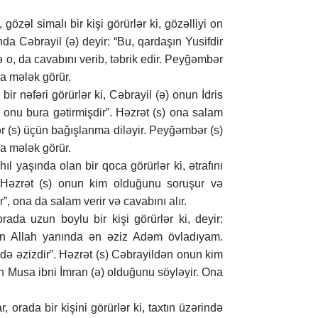
özəl simalı bir kişi görürlər ki, gözəlliyi on
da Cəbrayil (ə) deyir: “Bu, qardaşın Yusifdir
 o, da cavabını verib, təbrik edir. Peyğəmbər
a mələk görür.
r nəfəri görürlər ki, Cəbrayil (ə) onun İdris
h onu bura gətirmişdir”. Həzrət (s) ona salam
r (s) üçün bağışlanma diləyir. Peyğəmbər (s)
a mələk görür.
l yaşında olan bir qoca görürlər ki, ətrafını
 Həzrət (s) onun kim olduğunu soruşur və
r”, ona da salam verir və cavabını alır.
rada uzun boylu bir kişi görürlər ki, deyir:
mən Allah yanında ən əziz Adəm övladıyam.
ə əzizdir”. Həzrət (s) Cəbrayildən onun kim
n Musa ibni İmran (ə) olduğunu söyləyir. Ona
 orada bir kişini görürlər ki, taxtın üzərində