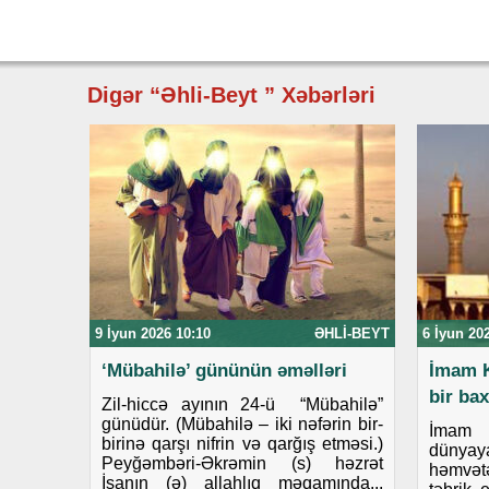
Digər “Əhli-Beyt ” Xəbərləri
9 İyun 2026 10:10
ƏHLI-BEYT
6 İyun 20
‘Mübahilə’ gününün əməlləri
İmam K
bir bax
Zil-hiccə ayının 24-ü “Mübahilə”
günüdür. (Mübahilə – iki nəfərin bir-
İmam 
birinə qarşı nifrin və qarğış etməsi.)
dünyaya
Peyğəmbəri-Əkrəmin (s) həzrət
həmvətə
İsanın (ə) allahlıq məqamında...