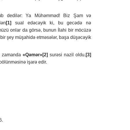
rüb dedilər: Ya Mühəmməd! Biz Şam və
dən
[1]
sual edəcəyik ki, bu gecədə nə
üzü onlar da görsə, bunun İlahi bir möcüzə
bir şey müşahidə etməsələr, başa düşəcəyik
 Bu zamanda
«Qəmər»
[2]
surəsi nazil oldu.
[3]
 bölünməsinə işarə edir.
6.