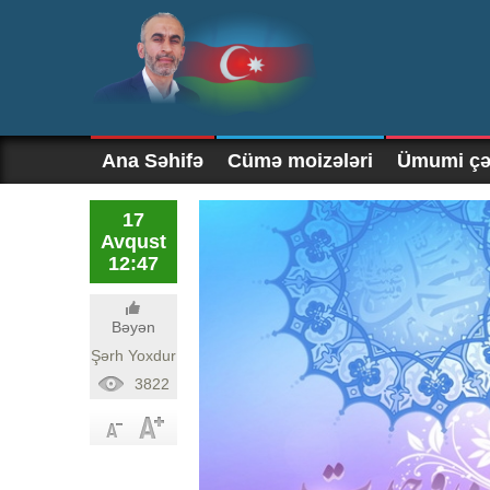
Ana Səhifə
Cümə moizələri
Ümumi çək
17
Avqust
12:47
Bəyən
Şərh Yoxdur
3822