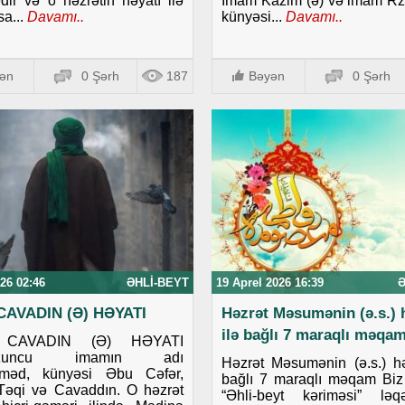
edir və o həzrətin həyatı ilə
İmam Kazim (ə) və imam Rz
sa...
Davamı..
künyəsi...
Davamı..
ən
0 Şərh
187
Bəyən
0 Şərh
26 02:46
ƏHLI-BEYT
19 Aprel 2026 16:39
Ə
CAVADIN (Ə) HƏYATI
Həzrət Məsumənin (ə.s.) 
ilə bağlı 7 maraqlı məqa
 CAVADIN (Ə) HƏYATI
uzuncu imamın adı
Həzrət Məsumənin (ə.s.) hə
məd, künyəsi Əbu Cəfər,
bağlı 7 maraqlı məqam Biz
Təqi və Cavaddın. O həzrət
“Əhli-beyt kəriməsi” ləq