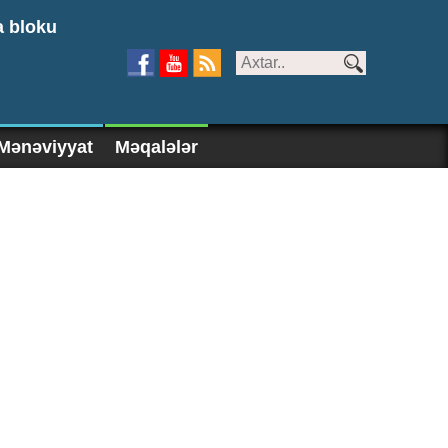
a bloku
Mənəviyyat
Məqalələr