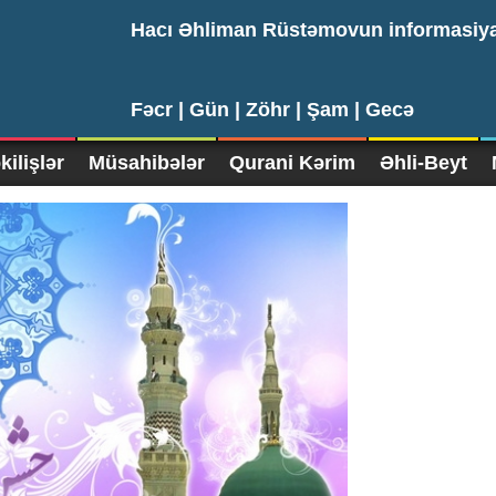
Hacı Əhliman Rüstəmovun informasiy
Fəcr |
Gün |
Zöhr |
Şam |
Gecə
ilişlər
Müsahibələr
Qurani Kərim
Əhli-Beyt