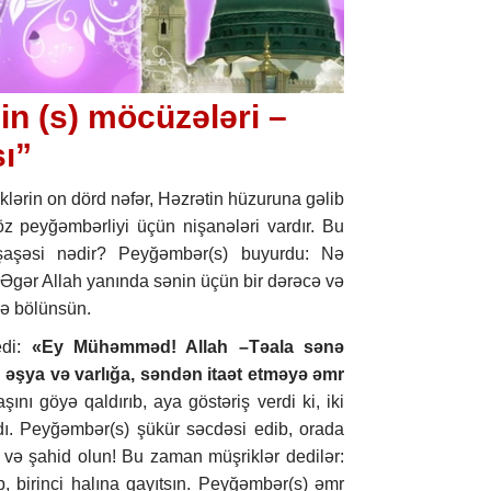
 (s) möcüzələri –
ı”
iklərin on dörd nəfər, Həzrətin hüzuruna gəlib
z peyğəmbərliyi üçün nişanələri vardır. Bu
şaşəsi nədir? Peyğəmbər(s) buyurdu: Nə
: Əgər Allah yanında sənin üçün bir dərəcə və
erə bölünsün.
edi:
«Ey Mühəmməd! Allah –Təala sənə
 əşya və varlığa, səndən itaət etməyə əmr
nı göyə qaldırıb, aya göstəriş verdi ki, iki
dı. Peyğəmbər(s) şükür səcdəsi edib, orada
 və şahid olun! Bu zaman müşriklər dedilər:
ib, birinci halına qayıtsın. Peyğəmbər(s) əmr