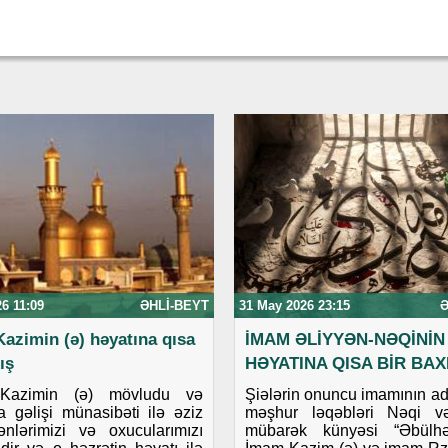
26 11:09
ƏHLI-BEYT
31 May 2026 23:15
Ə
azimin (ə) həyatına qısa
İMAM ƏLİYYƏN-NƏQİNİN 
ış
HƏYATINA QISA BİR BAX
Kazimin (ə) mövludu və
Şiələrin onuncu imamının adı
 gəlişi münasibəti ilə əziz
məşhur ləqəbləri Nəqi v
nlərimizi və oxucularımızı
mübarək künyəsi “Əbülhəs