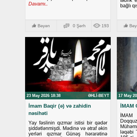
təbrik 
Davamı..
bağlı qı
Bəyən
0 Şərh
193
Bəy
23 May 2026 18:38
ƏHLI-BEYT
17 May 20
İmam Baqir (ə) və zahidin
İMAM 
nəsihəti
İMAM
Doqq
Yay fəslinin qızmar istisi bir qədər
Mühəm
şiddətlənmişdi. Mədinə və ətraf əkin
ləqəbi 
yerləri qızmar Günəş hərarətinə