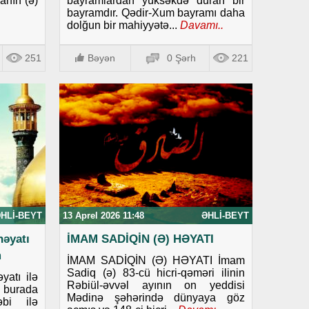
anın (ə)
bayramlardan yüksəkdə duran bir
bayramdır. Qədir-Xum bayramı daha
dolğun bir mahiyyətə...
Davamı..
251
Bəyən
0 Şərh
221
HLI-BEYT
13 Aprel 2026 11:48
ƏHLI-BEYT
həyatı
İMAM SADİQİN (Ə) HƏYATI
m
İMAM SADİQİN (Ə) HƏYATI İmam
Sadiq (ə) 83-cü hicri-qəməri ilinin
yatı ilə
Rəbiül-əvvəl ayının on yeddisi
 burada
Mədinə şəhərində dünyaya göz
əbi ilə