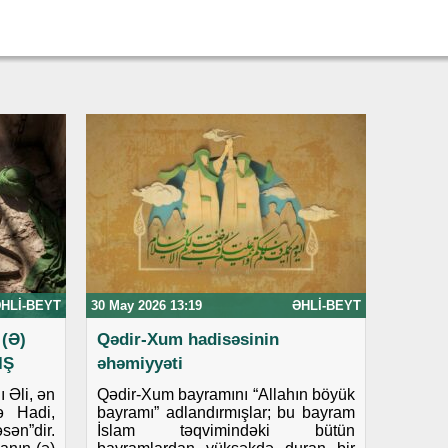
HLI-BEYT
30 May 2026 13:19
ƏHLI-BEYT
(Ə)
Qədir-Xum hadisəsinin
IŞ
əhəmiyyəti
 Əli, ən
Qədir-Xum bayramını “Allahın böyük
ə Hadi,
bayramı” adlandırmışlar; bu bayram
ən”dir.
İslam təqvimindəki bütün