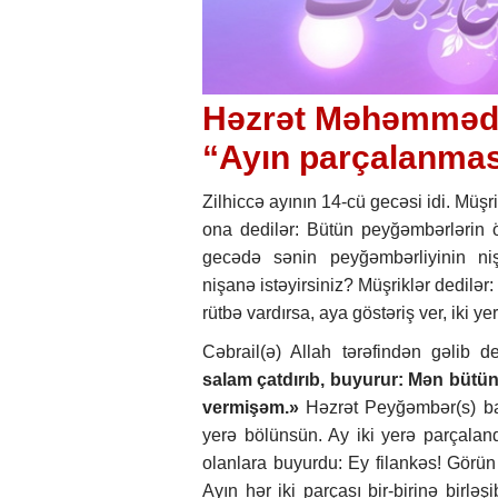
Həzrət Məhəmmədin
“Ayın parçalanmas
Zilhiccə ayının 14-cü gecəsi idi. Müşr
ona dedilər: Bütün peyğəmbərlərin ö
gecədə sənin peyğəmbərliyinin ni
nişanə istəyirsiniz? Müşriklər dedilər
rütbə vardırsa, aya göstəriş ver, iki y
Cəbrail(ə) Allah tərəfindən gəlib d
salam çatdırıb, buyurur: Mən bütün
vermişəm.»
Həzrət Peyğəmbər(s) başı
yerə bölünsün. Ay iki yerə parçalan
olanlara buyurdu: Ey filankəs! Görün
Ayın hər iki parçası bir-birinə birləş