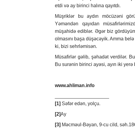
etdi və ay birinci halına qayıtdı.
Müşriklər bu aydın möcüzəni gö
Yəməndən qayıdan müsafirlərimiz
müşahidə ediblər. Əgər biz gördüyüm
olmasını başa düşəcəyik. Amma belə 
ki, bizi sehrləmisən.
Müsafirlər gəlib, şəhadət verdilər.
Bu surənin birinci ayəsi, ayın iki yerə
www.ahliman.info
____________________
[1]
Səfər edən, yolçu.
[2]
Ay
[3]
Məcməul-Bəyan, 9-cu cild, səh.18