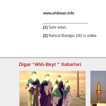
www.ahliman.info
_____________________
[1]
Sehr edən.
[2]
Nəhcül-Bəlağə, 192-ci xütbə.
Digər “Əhli-Beyt ” Xəbərləri