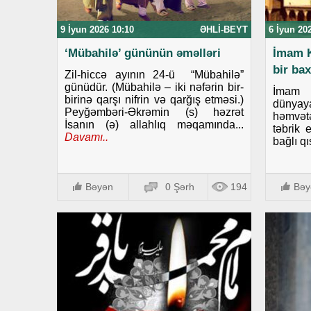
9 İyun 2026 10:10
ƏHLI-BEYT
6 İyun 20
‘Mübahilə’ gününün əməlləri
İmam K
bir bax
Zil-hiccə ayının 24-ü “Mübahilə”
günüdür. (Mübahilə – iki nəfərin bir-
İmam 
birinə qarşı nifrin və qarğış etməsi.)
dünyaya
Peyğəmbəri-Əkrəmin (s) həzrət
həmvətə
İsanın (ə) allahlıq məqamında...
təbrik 
Davamı..
bağlı qı
Bəyən
0 Şərh
194
Bəy