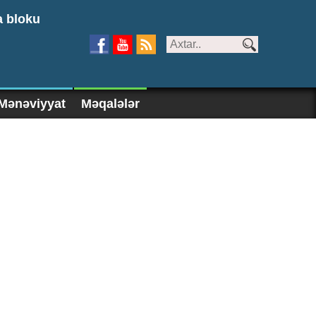
a bloku
Mənəviyyat
Məqalələr