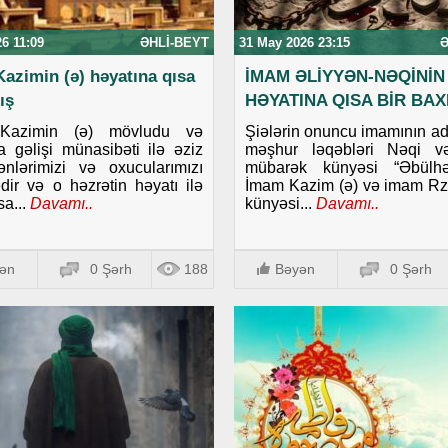
26 11:09
ƏHLI-BEYT
31 May 2026 23:15
Ə
azimin (ə) həyatına qısa
İMAM ƏLİYYƏN-NƏQİNİN 
ış
HƏYATINA QISA BİR BAX
Kazimin (ə) mövludu və
Şiələrin onuncu imamının adı
 gəlişi münasibəti ilə əziz
məşhur ləqəbləri Nəqi v
nlərimizi və oxucularımızı
mübarək künyəsi “Əbülhəs
edir və o həzrətin həyatı ilə
İmam Kazim (ə) və imam Rz
sa...
Davamı..
künyəsi...
Davamı..
ən
0 Şərh
188
Bəyən
0 Şərh