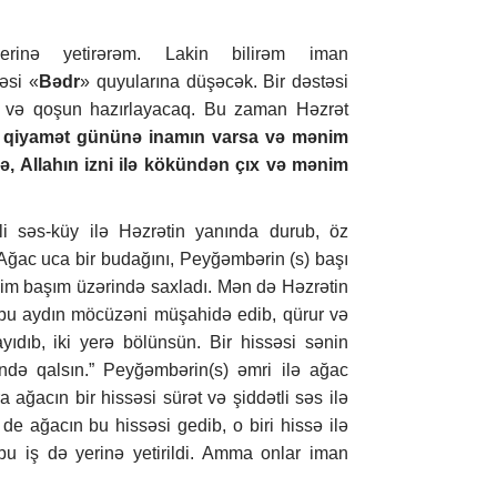
rinə yetirərəm. Lakin bilirəm iman
əsi «
Bədr
» quyularına düşəcək. Bir dəstəsi
 və qoşun hazırlayacaq. Bu zaman Həzrət
ə qiyamət gününə inamın varsa və mənim
ə, Allahın izni ilə kökündən çıx və mənim
li səs-küy ilə Həzrətin yanında durub, öz
Ağac uca bir budağını, Peyğəmbərin (s) başı
nim başım üzərində saxladı. Mən də Həzrətin
 bu aydın möcüzəni müşahidə edib, qürur və
yıdıb, iki yerə bölünsün. Bir hissəsi sənin
rində qalsın.” Peyğəmbərin(s) əmri ilə ağac
a ağacın bir hissəsi sürət və şiddətli səs ilə
 de ağacın bu hissəsi gedib, o biri hissə ilə
 bu iş də yerinə yetirildi. Amma onlar iman