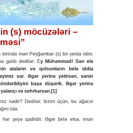
 (s) möcüzələri –
tməsi”
n birində mən Peyğəmbər (s) bir yerdə idim.
a gəlib dedilər: E
y Mühəmməd! Sən elə
nin ataların və qohumların belə iddia
əyimiz var. Əgər yerinə yetirsən, sənin
ndərildiyini başa düşərik. Əgər yerinə
 yalançı və sehrkarsan.
[1]
iniz nədir? Dedilər: bizim üçün, bu ağacın
ını istə.
a hər şeyə qadirdir. Əgər belə etsə, iman