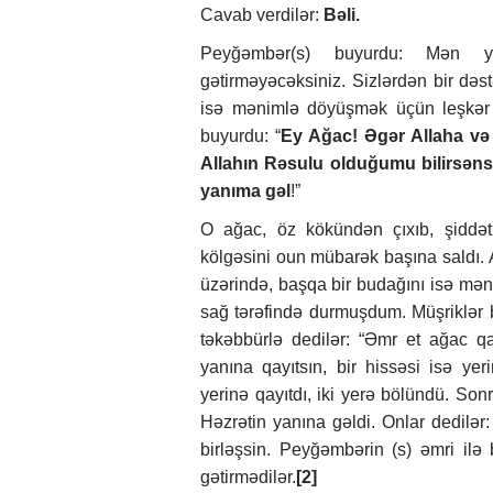
Cavab verdilər:
Bəli.
Peyğəmbər(s) buyurdu: Mən ye
gətirməyəcəksiniz. Sizlərdən bir dəst
isə mənimlə döyüşmək üçün leşkər
buyurdu: “
Ey Ağac! Əgər Allaha v
Allahın Rəsulu olduğumu bilirsəns
yanıma gəl
!”
O ağac, öz kökündən çıxıb, şiddət
kölgəsini oun mübarək başına saldı. 
üzərində, başqa bir budağını isə mə
sağ tərəfində durmuşdum. Müşriklər
təkəbbürlə dedilər: “Əmr et ağac qa
yanına qayıtsın, bir hissəsi isə ye
yerinə qayıtdı, iki yerə bölündü. Sonr
Həzrətin yanına gəldi. Onlar dedilər:
birləşsin. Peyğəmbərin (s) əmri ilə
gətirmədilər.
[2]