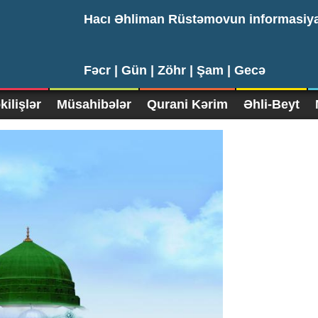
Hacı Əhliman Rüstəmovun informasiy
Fəcr |
Gün |
Zöhr |
Şam |
Gecə
ilişlər
Müsahibələr
Qurani Kərim
Əhli-Beyt