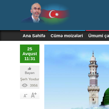
Ana Səhifə
Cümə moizələri
Ümumi çək
25
Avqust
11:31
Bəyən
Şərh Yoxdur
3956