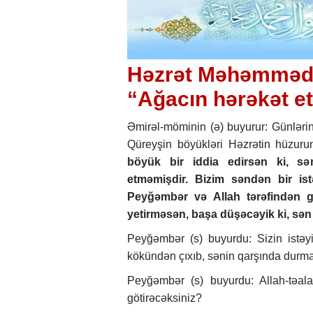
Həzrət Məhəmmədin
“Ağacın hərəkət e
Əmirəl-möminin (ə) buyurur: Günləri
Qüreyşin böyükləri Həzrətin hüzurun
böyük bir iddia edirsən ki, sə
etməmişdir. Bizim səndən bir ist
Peyğəmbər və Allah tərəfindən gö
yetirməsən, başa düşəcəyik ki, sən
Peyğəmbər (s) buyurdu: Sizin istəy
kökündən çıxıb, sənin qarşında durmağ
Peyğəmbər (s) buyurdu: Allah-təal
götirəcəksiniz?