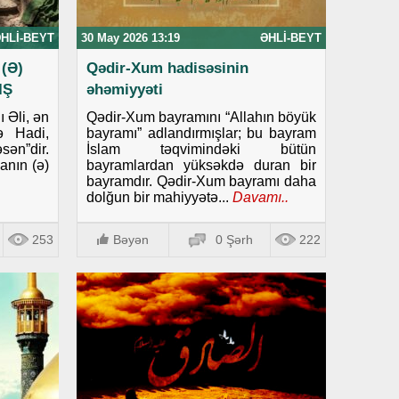
HLI-BEYT
30 May 2026 13:19
ƏHLI-BEYT
(Ə)
Qədir-Xum hadisəsinin
IŞ
əhəmiyyəti
 Əli, ən
Qədir-Xum bayramını “Allahın böyük
ə Hadi,
bayramı” adlandırmışlar; bu bayram
ən”dir.
İslam təqvimindəki bütün
anın (ə)
bayramlardan yüksəkdə duran bir
bayramdır. Qədir-Xum bayramı daha
dolğun bir mahiyyətə...
Davamı..
253
Bəyən
0 Şərh
222