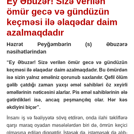
Ey Əbuzər! Sizə verilən
ömür gecə və gündüzün
keçməsi ilə əlaqədar daim
azalmaqdadır
Həzrət Peyğəmbərin (s) Əbuzərə
nəsihətlərindən
“Ey Əbuzər! Sizə verilən ömür gecə və gündüzün
keçməsi ilə əlaqədar daim azalmaqdadır. Bu ömürdən
isə sizin yalnız əməliniz qorunub saxlanılır. Qəfil ölüm
gəlib çatdığı zaman yaxşı əməl sahibləri öz xeyirli
əməllərinin nəticəsini alarlar. Pis əməl sahiblərinin ələ
gətirdikləri isə, ancaq peşmançılıq olar. Hər kəs
əkdiyini biçər”.
İnsanı iş və fəaliyyətə sövq etdirən, onda ilahi təkliflərə
qarşı maraq oyadan məsələlərdən biri də, ömrün keçici
olmasına edilən diqqətdir. İstəsək də, istəməsək də alıb-