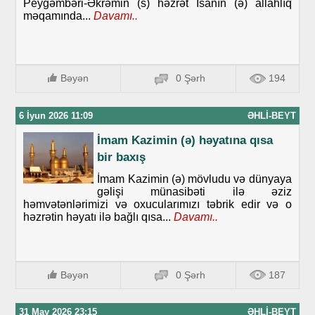
Peyğəmbəri-Əkrəmin (s) həzrət İsanın (ə) allahlıq
məqamında...
Davamı..
Bəyən
0 Şərh
194
6 İyun 2026 11:09
ƏHLI-BEYT
İmam Kazimin (ə) həyatına qısa
bir baxış
İmam Kazimin (ə) mövludu və dünyaya
gəlişi münasibəti ilə əziz
həmvətənlərimizi və oxucularımızı təbrik edir və o
həzrətin həyatı ilə bağlı qısa...
Davamı..
Bəyən
0 Şərh
187
31 May 2026 23:15
ƏHLI-BEYT