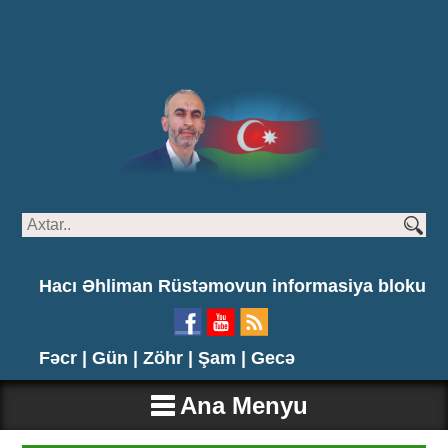
Hacı Əhliman Rüstəmovun informasiya bloku
Fəcr |
Gün |
Zöhr |
Şam |
Gecə
Ana Menyu