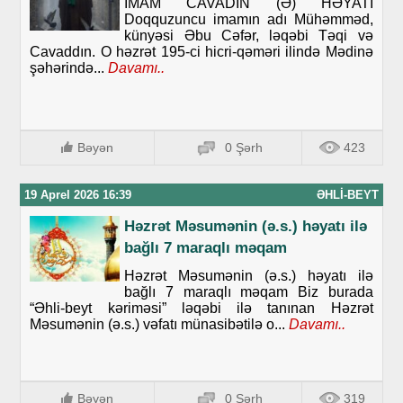
İMAM CAVADIN (Ə) HƏYATI
Doqquzuncu imamın adı Mühəmməd,
künyəsi Əbu Cəfər, ləqəbi Təqi və
Cavaddın. O həzrət 195-ci hicri-qəməri ilində Mədinə
şəhərində...
Davamı..
Bəyən
0 Şərh
423
19 Aprel 2026 16:39
ƏHLI-BEYT
Həzrət Məsumənin (ə.s.) həyatı ilə
bağlı 7 maraqlı məqam
Həzrət Məsumənin (ə.s.) həyatı ilə
bağlı 7 maraqlı məqam Biz burada
“Əhli-beyt kəriməsi” ləqəbi ilə tanınan Həzrət
Məsumənin (ə.s.) vəfatı münasibətilə o...
Davamı..
Bəyən
0 Şərh
319