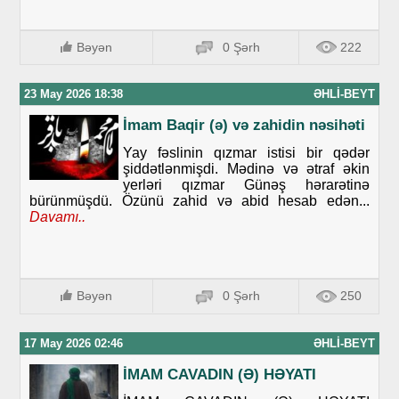
Bəyən
0 Şərh
222
23 May 2026 18:38
ƏHLI-BEYT
İmam Baqir (ə) və zahidin nəsihəti
Yay fəslinin qızmar istisi bir qədər
şiddətlənmişdi. Mədinə və ətraf əkin
yerləri qızmar Günəş hərarətinə
bürünmüşdü. Özünü zahid və abid hesab edən...
Davamı..
Bəyən
0 Şərh
250
17 May 2026 02:46
ƏHLI-BEYT
İMAM CAVADIN (Ə) HƏYATI