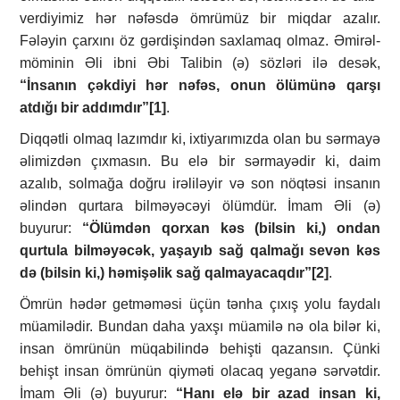
verdiyimiz hər nəfəsdə ömrümüz bir miqdar azalır.
Fələyin çarxını öz gərdişindən saxlamaq olmaz. Əmirəl-
möminin Əli ibni Əbi Talibin (ə) sözləri ilə desək,
“İnsanın çəkdiyi hər nəfəs, onun ölümünə qarşı
atdığı bir addımdır”
[1]
.
Diqqətli olmaq lazımdır ki, ixtiyarımızda olan bu sərmayə
əlimizdən çıxmasın. Bu elə bir sərmayədir ki, daim
azalıb, solmağa doğru irəliləyir və son nöqtəsi insanın
əlindən qurtara bilməyəcəyi ölümdür. İmam Əli (ə)
buyurur:
“Ölümdən qorxan kəs (bilsin ki,) ondan
qurtula bilməyəcək, yaşayıb sağ qalmağı sevən kəs
də (bilsin ki,) həmişəlik sağ qalmayacaqdır”
[2]
.
Ömrün hədər getməməsi üçün tənha çıxış yolu faydalı
müamilədir. Bundan daha yaxşı müamilə nə ola bilər ki,
insan ömrünün müqabilində behişti qazansın. Çünki
behişt insan ömrünün qiyməti olacaq yeganə sərvətdir.
İmam Əli (ə) buyurur:
“Hanı elə bir azad insan ki,