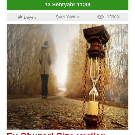
13 Sentyabr 11:39
Şərh Yoxdur
15903
Bəyən