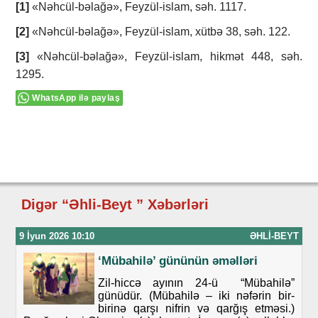
[1]
«Nəhcül-bəlağə», Feyzül-islam, səh. 1117.
[2]
«Nəhcül-bəlağə», Feyzül-islam, xütbə 38, səh. 122.
[3]
«Nəhcül-bəlağə», Feyzül-islam, hikmət 448, səh.
1295.
WhatsApp ilə paylaş
Digər “Əhli-Beyt ” Xəbərləri
9 İyun 2026 10:10
ƏHLI-BEYT
‘Mübahilə’ gününün əməlləri
Zil-hiccə ayının 24-ü “Mübahilə”
günüdür. (Mübahilə – iki nəfərin bir-
birinə qarşı nifrin və qarğış etməsi.)