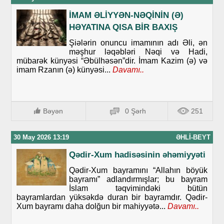
İMAM ƏLİYYƏN-NƏQİNİN (Ə)
HƏYATINA QISA BİR BAXIŞ
Şiələrin onuncu imamının adı Əli, ən
məşhur ləqəbləri Nəqi və Hadi,
mübarək künyəsi “Əbülhəsən”dir. İmam Kazim (ə) və
imam Rzanın (ə) künyəsi...
Davamı..
Bəyən
0 Şərh
251
30 May 2026 13:19
ƏHLI-BEYT
Qədir-Xum hadisəsinin əhəmiyyəti
Qədir-Xum bayramını “Allahın böyük
bayramı” adlandırmışlar; bu bayram
İslam təqvimindəki bütün
bayramlardan yüksəkdə duran bir bayramdır. Qədir-
Xum bayramı daha dolğun bir mahiyyətə...
Davamı..