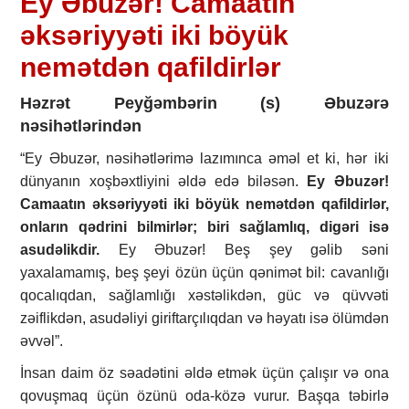
Ey Əbuzər! Camaatın
əksəriyyəti iki böyük
nemətdən qafildirlər
Həzrət Peyğəmbərin (s) Əbuzərə
nəsihətlərindən
“Ey Əbuzər, nəsihətlərimə lazımınca əməl et ki, hər iki
dünyanın xoşbəxtliyini əldə edə biləsən.
Ey Əbuzər!
Camaatın əksəriyyəti iki böyük nemətdən qafildirlər,
onların qədrini bilmirlər; biri sağlamlıq, digəri isə
asudəlikdir.
Ey Əbuzər! Beş şey gəlib səni
yaxalamamış, beş şeyi özün üçün qənimət bil: cavanlığı
qocalıqdan, sağlamlığı xəstəlikdən, güc və qüvvəti
zəiflikdən, asudəliyi giriftarçılıqdan və həyatı isə ölümdən
əvvəl”.
İnsan daim öz səadətini əldə etmək üçün çalışır və ona
qovuşmaq üçün özünü oda-közə vurur. Başqa təbirlə