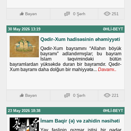
Bəyən
0 Şərh
251
30 May 2026 13:19
ƏHLI-BEYT
Qədir-Xum hadisəsinin əhəmiyyəti
Qədir-Xum bayramını “Allahın böyük
bayramı” adlandırmışlar; bu bayram
İslam təqvimindəki bütün
bayramlardan yüksəkdə duran bir bayramdır. Qədir-
Xum bayramı daha dolğun bir mahiyyətə...
Davamı..
Bəyən
0 Şərh
221
23 May 2026 18:38
ƏHLI-BEYT
İmam Baqir (ə) və zahidin nəsihəti
Yay fəslinin qızmar istisi bir qədər