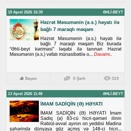
19 Aprel 2026 16:39
ƏHLI-BEYT
Həzrət Məsumənin (ə.s.) həyatı ilə
bağlı 7 maraqlı məqam
Həzrət Məsumənin (ə.s.) həyatı ilə
bağlı 7 maraqlı məqam Biz burada
“Əhli-beyt kəriməsi” ləqəbi ilə tanınan Həzrət
Məsumənin (ə.s.) vəfatı münasibətilə o...
Davamı..
Bəyən
0 Şərh
319
13 Aprel 2026 11:48
ƏHLI-BEYT
İMAM SADİQİN (Ə) HƏYATI
İMAM SADİQİN (Ə) HƏYATI İmam
Sadiq (ə) 83-cü hicri-qəməri ilinin
Rəbiül-əvvəl ayının on yeddisi Mədinə
şəhərində dünyaya göz açmış və 148-ci hicri...