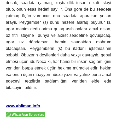
desək, səadətə çatmaq, xoşbəxtlik insanın zati istəyi
olub, onun əsas hədəfi sayılır. Ona görə də bu səadətə
çatmaq üçün vurnuxur, onu səadətə aparacaq yolları
arayır. Peyğəmbər (s) bunu nəzərə alaraq buyurur ki,
əgər mənim dediklərimə qulaq asıb onlara əməl etsən,
öz fitri istəyinə dünya və axirət səadətinə qovuşacaq,
əgər üz döndərsən, həmin səadətdən məhrum
olacaqsan. Peyğəmbərin (s) bu ifadəni işlətməsinin
səbəbi, Əbuzərin deyilənləri daha yaxşı qavrayıb, qəbul
etməsi üçün idi. Necə ki, hər hansı bir insan sağlamlığını
yenidən bərpa etmək üçün həkimə müraciət edir; həkim
isə onun üçün müəyyən nüsxə yazır və yalnız buna əməl
edəcəyi təqdirdə sağlamlığını yenidən əldə edə
biləcəyini bildirir.
www.ahliman.info
WhatsApp ilə paylaş