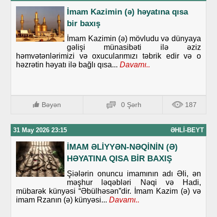
İmam Kazimin (ə) həyatına qısa
bir baxış
İmam Kazimin (ə) mövludu və dünyaya
gəlişi münasibəti ilə əziz
həmvətənlərimizi və oxucularımızı təbrik edir və o
həzrətin həyatı ilə bağlı qısa...
Davamı..
Bəyən
0 Şərh
187
31 May 2026 23:15
ƏHLI-BEYT
İMAM ƏLİYYƏN-NƏQİNİN (Ə)
HƏYATINA QISA BİR BAXIŞ
Şiələrin onuncu imamının adı Əli, ən
məşhur ləqəbləri Nəqi və Hadi,
mübarək künyəsi “Əbülhəsən”dir. İmam Kazim (ə) və
imam Rzanın (ə) künyəsi...
Davamı..