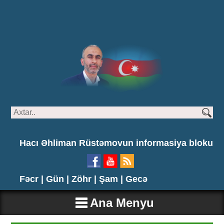
Hacı Əhliman Rüstəmovun informasiya bloku
Fəcr |
Gün |
Zöhr |
Şam |
Gecə
Ana Menyu