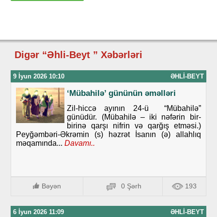
Digər “Əhli-Beyt ” Xəbərləri
9 İyun 2026 10:10
ƏHLI-BEYT
‘Mübahilə’ gününün əməlləri
Zil-hiccə ayının 24-ü “Mübahilə”
günüdür. (Mübahilə – iki nəfərin bir-
birinə qarşı nifrin və qarğış etməsi.)
Peyğəmbəri-Əkrəmin (s) həzrət İsanın (ə) allahlıq
məqamında...
Davamı..
Bəyən
0 Şərh
193
6 İyun 2026 11:09
ƏHLI-BEYT