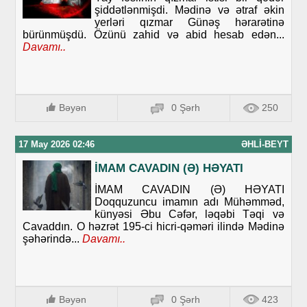
şiddətlənmişdi. Mədinə və ətraf əkin
yerləri qızmar Günəş hərarətinə
bürünmüşdü. Özünü zahid və abid hesab edən...
Davamı..
Bəyən
0 Şərh
250
17 May 2026 02:46
ƏHLI-BEYT
İMAM CAVADIN (Ə) HƏYATI
İMAM CAVADIN (Ə) HƏYATI
Doqquzuncu imamın adı Mühəmməd,
künyəsi Əbu Cəfər, ləqəbi Təqi və
Cavaddın. O həzrət 195-ci hicri-qəməri ilində Mədinə
şəhərində...
Davamı..
Bəyən
0 Şərh
423