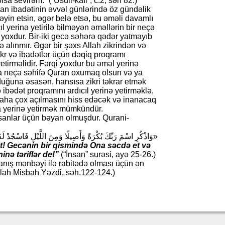
a sevirəm.” (“Üsuli-kafi”, c.2, səh 82.)
san ibadətinin əvvəl günlərində öz gündəlik
əyin etsin, əgər belə etsə, bu əməli davamlı
ıl yerinə yetirilə bilməyən əməllərin bir neçə
ı yoxdur. Bir-iki gecə səhərə qədər yatmayıb
ə alınmır. Əgər bir şəxs Allah zikrindən və
ikr və ibadətlər üçün dəqiq proqramı
yetirməlidir. Fərqi yoxdur bu əməl yerinə
 ya neçə səhifə Quran oxumaq olsun və ya
duğuna əsasən, hansısa zikri təkrar etmək
 ibədət proqramını ardıcıl yerinə yetirməklə,
daha çox açılmasını hiss edəcək və inanacaq
rda yerinə yetirmək mümkündür.
sanlar üçün bəyan olmuşdur. Qurani-
وَاذْكُرِ اسْمَ رَبِّكَ بُكْرَةً وَأَصِيلًا وَمِنَ اللَّيْلِ فَاسْجُدْ لَهُ»
t! Gecənin bir qismində Ona səcdə et və
nə təriflər de!”
(“İnsan” surəsi, ayə 25-26.)
ranış mənbəyi ilə rabitədə olması üçün ən
ullah Misbah Yəzdi, səh.122-124.)