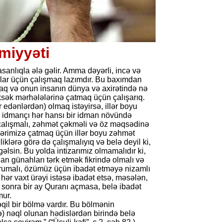
miyyəti
sanlıqla ələ gəlir. Amma dəyərli, incə və
onlar üçün çalışmaq lazımdır. Bu baxımdan
saq və onun insanın dünya və axirətində nə
yüksək mərhələlərinə çatmaq üçün çalışarıq.
r edənlərdən) olmaq istəyirsə, illər boyu
ir idmançı hər hansı bir idman növündə
 çalışmalı, zəhmət çəkməli və öz məqsədinə
klərimizə çatmaq üçün illər boyu zəhmət
liklərə görə də çalışmalıyıq və belə deyil ki,
 gəlsin. Bu yolda intizarımız olmamalıdır ki,
an günahları tərk etmək fikrində olmalı və
orumalı, özümüz üçün ibadət etməyə nizamlı
ər vaxt ürəyi istəsə ibadət etsə, məsələn,
sonra bir ay Quranı açmasa, belə ibadət
mur.
qil bir bölmə vardır. Bu bölmənin
) nəql olunan hədislərdən birində belə