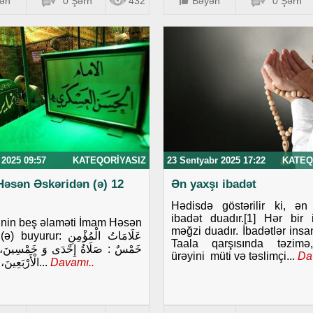
ən
0 Şərh
432
Bəyən
0 Şərh
 2025 09:57
KATEQORIYASIZ
23 Sentyabr 2025 17:22
KATEQ
əsən Əskəridən (ə) 12
Ən yaxşı ibadət
Hədisdə göstərilir ki, ən f
ibadət duadır.[1] Hər bir 
nin beş əlaməti İmam Həsən
məğzi duadır. İbadətlər insan
rur: عَلَامَاتُ الْمُؤْمِنِ
Taala qarşısında təzim
خَمْسٌ : صَلَاةُ إِحْدَى وَ خَمْسِينَ، وَ
ürəyini müti və təslimçi...
Dav
الْأَرْبَعِينَ، وَ التَّخَتُّمُ...
Davamı..