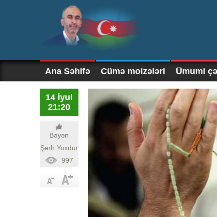
Ana Səhifə
Cümə moizələri
Ümumi çək
14 İyul
21:20
Bəyən
Şərh Yoxdur
997