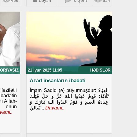
436
Bəyən
0 Şərh
534
ORIYASIZ
21 İyun 2025 11:05
HƏDISLƏR
Azad insanların ibadəti
əzilətli
İmam Sadiq (ə) buyurmuşdur: العِبَادُ
ibadətin
ثَلَاثَةٌ؛ قَوْمٌ عَبَدُوا اللهَ عَزَّ وَ جَلَّ فَتِلْكَ
ı Allah-
عِبَادَةُ الْعَبِيدِ وَ قَوْمٌ عَبَدُوا اللهَ تَبَارَكَ وَ
ə, onun
تَعَاليٰ...
Davamı..
amı..