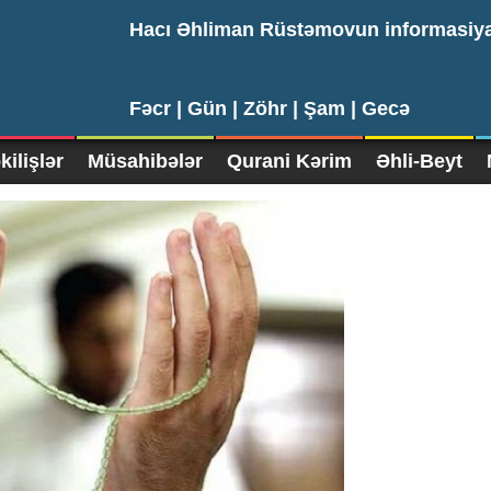
Hacı Əhliman Rüstəmovun informasiy
Fəcr |
Gün |
Zöhr |
Şam |
Gecə
ilişlər
Müsahibələr
Qurani Kərim
Əhli-Beyt