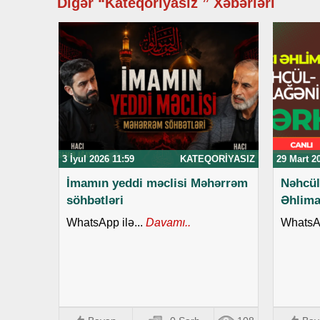
Digər “Kateqoriyasız ” Xəbərləri
3 İyul 2026 11:59
KATEQORIYASIZ
29 Mart 2
İmamın yeddi məclisi Məhərrəm
Nəhcül
söhbətləri
Əhlim
WhatsApp ilə...
Davamı..
WhatsAp