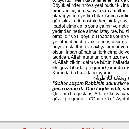
oxuyuruq: “Mən davamlı əməli az da ols
Böyük alimlərin tövsiyəsi budur ki, in
proqramı üçün qısa və asan əməlləri t
olaraq yerinə yertirə bilər. Amma ardıc
gün təkrar edilməsinin heç bir faydas
ibadət etməklə iş sona çatmır və nətic
yadından nəticə almaq istəyirsə, bu z
olmalıdır və il boyu bu ibadəti yerinə 
yetirilən ibədətin vaxtı olmuş-olsun,
böyük ustadların və övliyaların buyur
olsun. İnsan günahları tərk etməklə və
tədricən, Allah nurunun onun üzünə 
ki, Allah zikrini daim və bütün halla
Ən gözəl ibadət proqramı Quranda in
Kərimdə bu barədə oxuyuruq:
« وَسَبِّحْهُ لَيْلًا طَوِيلًا
“Səhər-axşam Rəbbinin adını zikr e
gecə uzunu da Onu təqdis edib, şəni
Quranın bu göstərişi Allah zikri və ya
gözəl proqramdır. (“Onun zikri”, Ayət