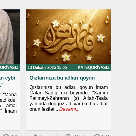
ORIYASIZ
13 Dekabr 2025 15:05
KATEQORIYASIZ
n еybi
Qızlarınıza bu adları qoyun
.”
Qızlarınıza bu adları qoyun İmam
Cəfər Sadiq (ə) buyurdu: “Xanım
): “Mәnә
Fatimeyi-Zəhranın (s) Allah-Taala
etdikdə,
yanında doqquz adı var (ki, bu adlar
а әmәl
onun fəzilət...
Davamı..
.” İmam