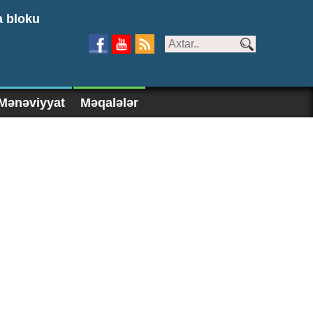
a bloku
Mənəviyyat
Məqalələr