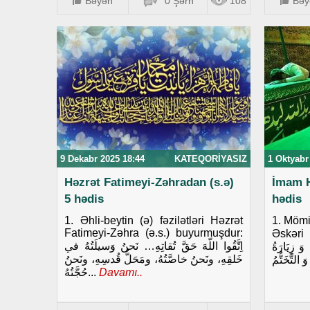
Bəyən
0 Şərh
108
Bəy
9 Dekabr 2025 18:44
KATEQORIYASIZ
1 Oktyabr
Həzrət Fatimeyi-Zəhradan (s.ə)
İmam H
5 hədis
hədis
1. Əhli-beytin (ə) fəzilətləri Həzrət
1. Mömi
Fatimeyi-Zəhra (ə.s.) buyurmuşdur:
Əskəri (ə) buyu
اِتَّقُوا اللّهَ حَقَّ تُقاتِهِ… نَحنُ وَسيلَتُهُ في
 زِيَارَةُ
خَلقِهِ، ونَحنُ خاصَّتُهُ، ومَحَلُّ قُدسِهِ، ونَحنُ
حُجَّتُهُ...
Davamı..