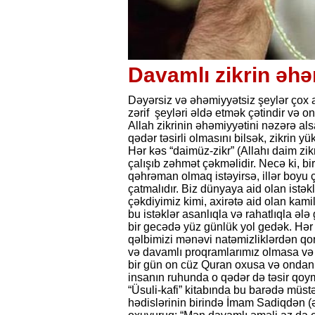
Davamlı zikrin əhə
Dəyərsiz və əhəmiyyətsiz şeylər çox a
zərif şeyləri əldə etmək çətindir və 
Allah zikrinin əhəmiyyətini nəzərə al
qədər təsirli olmasını bilsək, zikrin 
Hər kəs “daimüz-zikr” (Allahı daim zik
çalışıb zəhmət çəkməlidir. Necə ki, b
qəhrəman olmaq istəyirsə, illər boyu
çatmalıdır. Biz dünyaya aid olan istə
çəkdiyimiz kimi, axirətə aid olan kamil
bu istəklər asanlıqla və rahatlıqla ələ
bir gecədə yüz günlük yol gedək. Hər 
qəlbimizi mənəvi natəmizliklərdən q
və davamlı proqramlarımız olmasa və h
bir gün on cüz Quran oxusa və ondan 
insanın ruhunda o qədər də təsir qoy
“Üsuli-kafi” kitabında bu barədə müstə
hədislərinin birində İmam Sadiqdən (ə