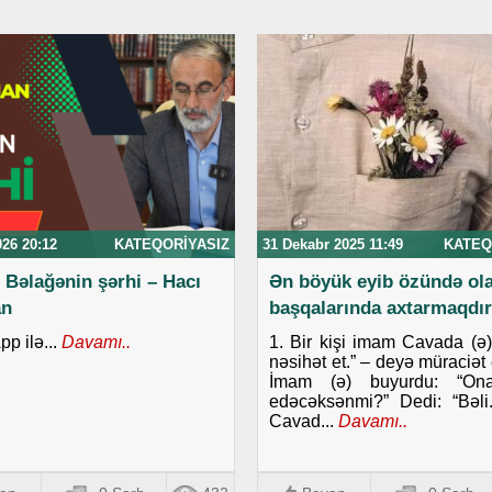
026 20:12
KATEQORIYASIZ
31 Dekabr 2025 11:49
KATEQ
 Bəlağənin şərhi – Hacı
Әn böyük еyib özündә оlа
an
bаşqаlаrındа ахtаrmаqdır
p ilə...
Davamı..
1. Bir kişi imаm Cavada (ә
nәsihәt еt.” – deyə müraciət 
İmam (ə) buyurdu: “Оn
еdәcәksәnmi?” Dеdi: “Bәli
Cavad...
Davamı..