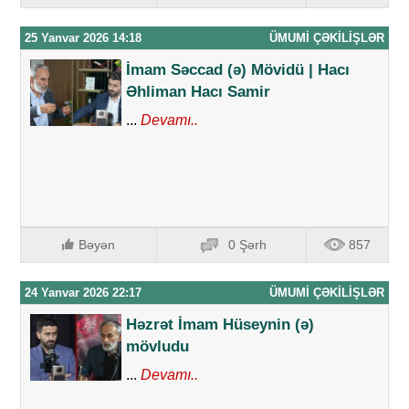
25 Yanvar 2026 14:18
ÜMUMI ÇƏKILIŞLƏR
İmam Səccad (ə) Mövidü | Hacı
Əhliman Hacı Samir
...
Devamı..
Bəyən
0 Şərh
857
24 Yanvar 2026 22:17
ÜMUMI ÇƏKILIŞLƏR
Həzrət İmam Hüseynin (ə)
mövludu
...
Devamı..