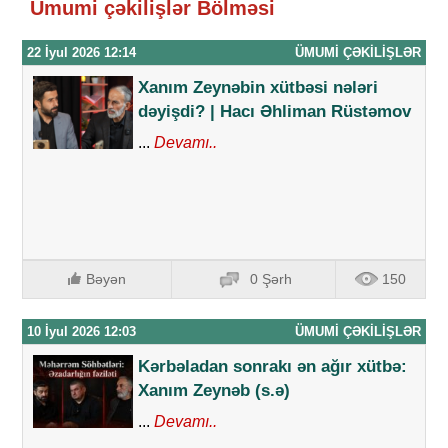
Ümumi çəkilişlər Bölməsi
22 İyul 2026 12:14
ÜMUMI ÇƏKILIŞLƏR
Xanım Zeynəbin xütbəsi nələri
dəyişdi? | Hacı Əhliman Rüstəmov
...
Devamı..
Bəyən
0 Şərh
150
10 İyul 2026 12:03
ÜMUMI ÇƏKILIŞLƏR
Kərbəladan sonrakı ən ağır xütbə:
Xanım Zeynəb (s.ə)
...
Devamı..