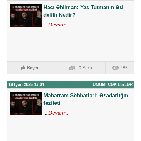
Hacı Əhliman: Yas Tutmanın Əsl
dəliliı Nədir?
...
Devamı..
Bəyən
0 Şərh
286
18 İyun 2026 13:04
ÜMUMI ÇƏKILIŞLƏR
Məhərrəm Söhbətləri: Əzadarlığın
fəziləti
...
Devamı..