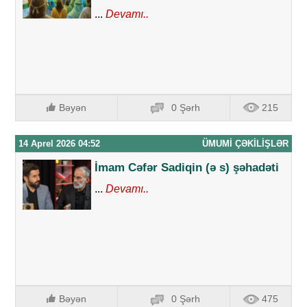
...
Devamı..
Bəyən
0 Şərh
215
14 Aprel 2026 04:52
ÜMUMI ÇƏKILIŞLƏR
İmam Cəfər Sadiqin (ə s) şəhadəti
...
Devamı..
Bəyən
0 Şərh
475