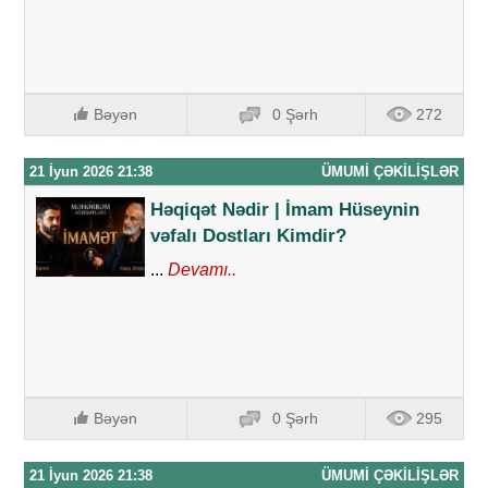
Bəyən
0 Şərh
272
21 İyun 2026 21:38
ÜMUMI ÇƏKILIŞLƏR
Həqiqət Nədir | İmam Hüseynin
vəfalı Dostları Kimdir?
...
Devamı..
Bəyən
0 Şərh
295
21 İyun 2026 21:38
ÜMUMI ÇƏKILIŞLƏR