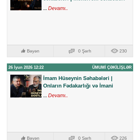
...
Devamı..
Bəyən
0 Şərh
230
26 İyun 2026 12:22
ÜMUMI ÇƏKILIŞLƏR
İmam Hüseynin Səhabələri |
Onların Fədakarlığı və İmani
...
Devamı..
Bəyən
0 Şərh
226