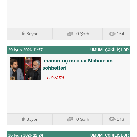
Bəyən
0 Şərh
164
29 İyun 2026 11:57
ÜMUMI ÇƏKILIŞLƏR
İmamın üç məclisi Məhərrəm
söhbətləri
...
Devamı..
Bəyən
0 Şərh
143
26 İyun 2026 12:24
ÜMUMI ÇƏKILIŞLƏR