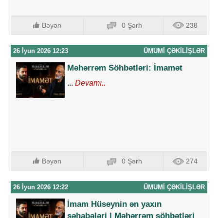
Bəyən
0 Şərh
238
26 İyun 2026 12:23
ÜMUMI ÇƏKILIŞLƏR
Məhərrəm Söhbətləri: İmamət
...
Devamı..
Bəyən
0 Şərh
274
26 İyun 2026 12:22
ÜMUMI ÇƏKILIŞLƏR
İmam Hüseynin ən yaxın
səhabələri | Məhərrəm söhbətləri