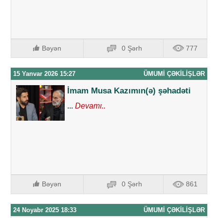
Bəyən
0 Şərh
777
15 Yanvar 2026 15:27
ÜMUMI ÇƏKILIŞLƏR
İmam Musa Kazımın(ə) şəhadəti
...
Devamı..
Bəyən
0 Şərh
861
24 Noyabr 2025 18:33
ÜMUMI ÇƏKILIŞLƏR