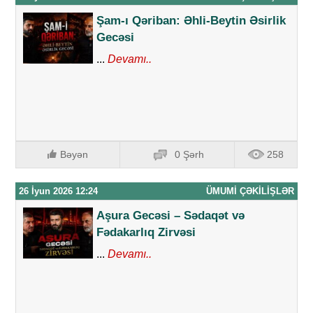
Şam-ı Qəriban: Əhli-Beytin Əsirlik
Gecəsi
...
Devamı..
Bəyən
0 Şərh
258
26 İyun 2026 12:24
ÜMUMI ÇƏKILIŞLƏR
Aşura Gecəsi – Sədaqət və
Fədakarlıq Zirvəsi
...
Devamı..