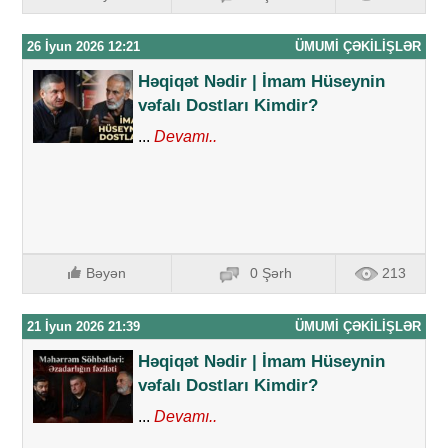
26 İyun 2026 12:21
ÜMUMI ÇƏKILIŞLƏR
Həqiqət Nədir | İmam Hüseynin
vəfalı Dostları Kimdir?
...
Devamı..
Bəyən
0 Şərh
213
21 İyun 2026 21:39
ÜMUMI ÇƏKILIŞLƏR
Həqiqət Nədir | İmam Hüseynin
vəfalı Dostları Kimdir?
...
Devamı..