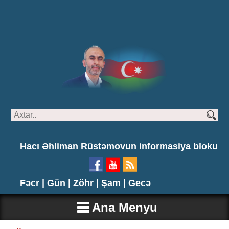
Hacı Əhliman Rüstəmovun informasiya bloku
Fəcr |
Gün |
Zöhr |
Şam |
Gecə
Ana Menyu