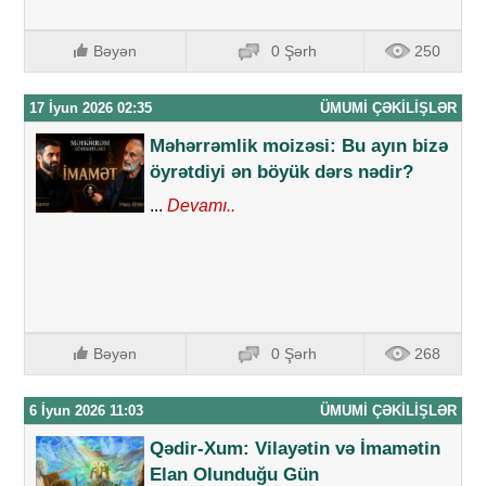
Bəyən
0 Şərh
250
17 İyun 2026 02:35
ÜMUMI ÇƏKILIŞLƏR
Məhərrəmlik moizəsi: Bu ayın bizə
öyrətdiyi ən böyük dərs nədir?
...
Devamı..
Bəyən
0 Şərh
268
6 İyun 2026 11:03
ÜMUMI ÇƏKILIŞLƏR
Qədir-Xum: Vilayətin və İmamətin
Elan Olunduğu Gün