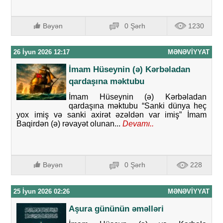
Bəyən
0 Şərh
1230
26 İyun 2026 12:17
MƏNƏVIYYAT
İmam Hüseynin (ə) Kərbəladan
qardaşına məktubu
İmam Hüseynin (ə) Kərbəladan
qardaşına məktubu “Sanki dünya heç
yox imiş və sanki axirət əzəldən var imiş” İmam
Baqirdən (ə) rəvayət olunan...
Devamı..
Bəyən
0 Şərh
228
25 İyun 2026 02:26
MƏNƏVIYYAT
Aşura gününün əməlləri