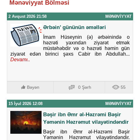
Mənəviyyat Bölməsi
2 Avqust 2026 21:58
MƏNƏVIYYAT
Ərbəin’ gününün əməlləri
İmam Hüseynin (ə) ərbəinində o
həzrəti yaxından ziyarət etmək
müstəhəbdir və o həzrəti həmin gün
ziyarət edən birinci şəxs Cabir ibn Abdullah...
Devamı..
Bəyən
0 Şərh
55
15 İyul 2026 12:08
MƏNƏVIYYAT
Bəşir ibn Əmr əl-Həzrəmi Bəşir
Yəmənin Həzrəmut vilayətindəndir
Bəşir ibn Əmr əl-Həzrəmi Bəşir
Yəmənin Həzrəmut vilayətindəndir.