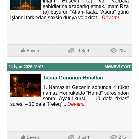
İmam Hüseyn (ə) və Kərbəla
şəhidlərinə əzadarlıq etmək. İmam Rza
(ə) buyurur: “Allah-Taala, “Aşura” günü
işlərini tərk edən şəxsin dünya və axirət...
Devamı..
Bəyən
0 Şərh
234
24 İyun 2026 01:03
MƏNƏVIYYAT
Tasua Gününün Əməlləri
1. Namazlar Gecənin sonunda 4 rükət
namaz Hər rükətdə “Həmd” surəsindən
sonra: Ayətül-kürsü – 10 dəfə “İxlas”
surəsi – 10 dəfə “Fələq”...
Devamı..
Bəyən
0 Şərh
276