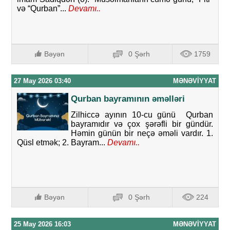
və “Qurban”...
Devamı..
Bəyən
0 Şərh
1759
27 May 2026 03:40
MƏNƏVIYYAT
Qurban bayramının əməlləri
Zilhiccə ayının 10-cu günü Qurban
bayramıdır və çox şərəfli bir gündür.
Həmin günün bir neçə əməli vardır. 1.
Qüsl etmək; 2. Bayram...
Devamı..
Bəyən
0 Şərh
224
25 May 2026 16:03
MƏNƏVIYYAT