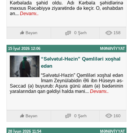
Kərbəlada şəhid oldu. Adı Kərbəla şəhidlərinə
məxsus Rəcəbiyyə ziyarətində də keçir. O, əshabdan
ən...
Devamı..
Bəyən
0 Şərh
158
15 İyul 2026 12:06
MƏNƏVIYYAT
“Səlvətul-Həzin” Qəmliləri xoşhal
edən
“Səlvətul-Həzin” Qəmliləri xoşhal edən
İmam Zeynülabidin Əli ibn Hüseyn əs-
Səccad (ə) buyurub: Aşura günü atam (ə) bədəninin
yaralarından qan gəldiyi halda məni...
Devamı..
Bəyən
0 Şərh
160
28 İyun 2026 11:54
MƏNƏVIYYAT