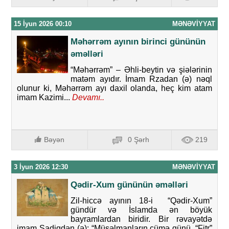
15 İyun 2026 00:10
MƏNƏVIYYAT
Məhərrəm ayının birinci gününün
əməlləri
“Məhərrəm” – Əhli-beytin və şiələrinin
matəm ayıdır. İmam Rzadan (ə) nəql
olunur ki, Məhərrəm ayı daxil olanda, heç kim atam
imam Kazimi...
Devamı..
Bəyən
0 Şərh
219
3 İyun 2026 12:30
MƏNƏVIYYAT
Qədir-Xum gününün əməlləri
Zil-hiccə ayının 18-i “Qədir-Xum”
gündür və İslamda ən böyük
bayramlardan biridir. Bir rəvayətdə
imam Sadiqdən (ə): “Müsəlmanların cümə günü, “Fitr”