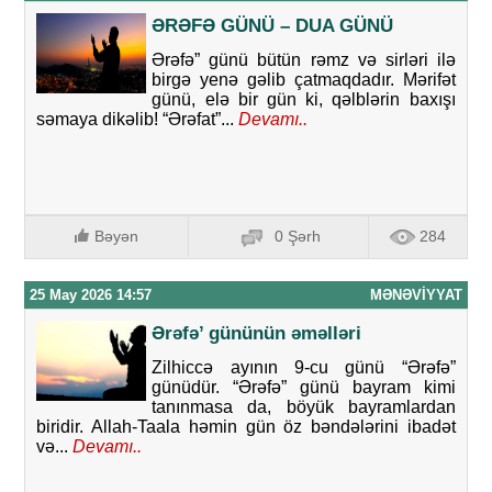
ƏRƏFƏ GÜNÜ – DUA GÜNÜ
Ərəfə” günü bütün rəmz və sirləri ilə
birgə yenə gəlib çatmaqdadır. Mərifət
günü, elə bir gün ki, qəlblərin baxışı
səmaya dikəlib! “Ərəfat”...
Devamı..
Bəyən
0 Şərh
284
25 May 2026 14:57
MƏNƏVIYYAT
Ərəfə’ gününün əməlləri
Zilhiccə ayının 9-cu günü “Ərəfə”
günüdür. “Ərəfə” günü bayram kimi
tanınmasa da, böyük bayramlardan
biridir. Allah-Taala həmin gün öz bəndələrini ibadət
və...
Devamı..