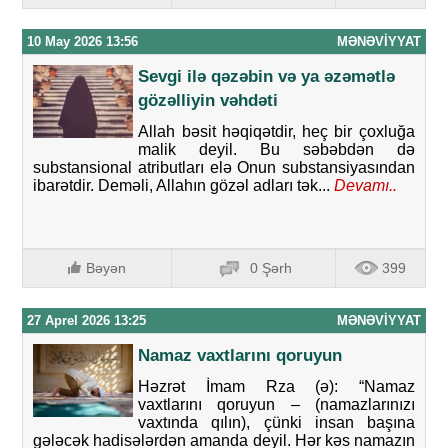
10 May 2026 13:56
MƏNƏVIYYAT
Sevgi ilə qəzəbin və ya əzəmətlə
gözəlliyin vəhdəti
Allah bəsit həqiqətdir, heç bir çoxluğa
malik deyil. Bu səbəbdən də
substansional atributları elə Onun substansiyasından
ibarətdir. Deməli, Allahın gözəl adları tək...
Devamı..
Bəyən
0 Şərh
399
27 Aprel 2026 13:25
MƏNƏVIYYAT
Namaz vaxtlarını qoruyun
Həzrət İmam Rza (ə): “Namaz
vaxtlarını qoruyun – (namazlarınızı
vaxtında qılın), çünki insan başına
gələcək hadisələrdən amanda deyil. Hər kəs namazın