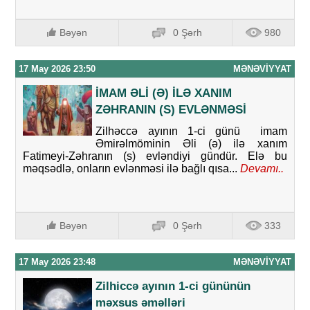
Bəyən
0 Şərh
980
17 May 2026 23:50
MƏNƏVIYYAT
İMAM ƏLİ (Ə) İLƏ XANIM
ZƏHRANIN (S) EVLƏNMƏSİ
Zilhəccə ayının 1-ci günü imam
Əmirəlmöminin Əli (ə) ilə xanım
Fatimeyi-Zəhranın (s) evləndiyi gündür. Elə bu
məqsədlə, onların evlənməsi ilə bağlı qısa...
Devamı..
Bəyən
0 Şərh
333
17 May 2026 23:48
MƏNƏVIYYAT
Zilhiccə ayının 1-ci gününün
məxsus əməlləri