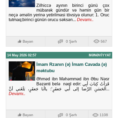
Zilhiccə ayının birinci günü çox
mübarək gündür və həmin gün bir
neçə əməlin yerinə yetirilməsi tövsiyə olunur: 1. Oruc
tutmaq;birinci günün orucu səksən...
Devamı..
Bəyən
0 Şərh
567
14 May 2026 02:57
MƏNƏVIYYAT
İmam Rzanın (ə) İmam Cavada (ə)
məktubu
Əhməd ibn Məhəmməd ibn Əbu Nəsr
Bəzənti belə nəql edir: قَرَأتُ كِتابَ أبِي
الحَسَنِ الرِّضا إلى أبي جَعفَرٍ‘: ياأبا جَعفَرٍ، بَلَغَني أنَّ...
Devamı..
Bəyən
0 Şərh
1108