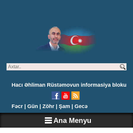
Hacı Əhliman Rüstəmovun informasiya bloku
Fəcr |
Gün |
Zöhr |
Şam |
Gecə
Ana Menyu