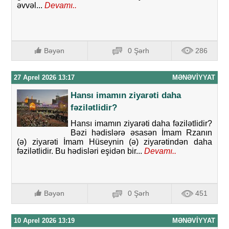
əvvəl...
Devamı..
Bəyən
0 Şərh
286
27 Aprel 2026 13:17
MƏNƏVIYYAT
Hansı imamın ziyarəti daha
fəzilətlidir?
Hansı imamın ziyarəti daha fəzilətlidir?
Bəzi hədislərə əsasən İmam Rzanın
(ə) ziyarəti İmam Hüseynin (ə) ziyarətindən daha
fəzilətlidir. Bu hədisləri eşidən bir...
Devamı..
Bəyən
0 Şərh
451
10 Aprel 2026 13:19
MƏNƏVIYYAT