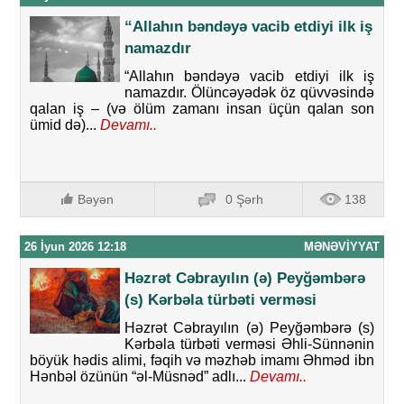
“Allahın bəndəyə vacib etdiyi ilk iş
namazdır
“Allahın bəndəyə vacib etdiyi ilk iş
namazdır. Ölüncəyədək öz qüvvəsində
qalan iş – (və ölüm zamanı insan üçün qalan son
ümid də)...
Devamı..
Bəyən
0 Şərh
138
26 İyun 2026 12:18
MƏNƏVIYYAT
Həzrət Cəbrayılın (ə) Peyğəmbərə
(s) Kərbəla türbəti verməsi
Həzrət Cəbrayılın (ə) Peyğəmbərə (s)
Kərbəla türbəti verməsi Əhli-Sünnənin
böyük hədis alimi, fəqih və məzhəb imamı Əhməd ibn
Hənbəl özünün “əl-Müsnəd” adlı...
Devamı..