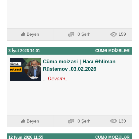
Bəyən
0 Şərh
159
3 İyul 2026 14:01
CÜMƏ MOIZƏLƏRI
Cümə moizəsi | Hacı Əhliman
Rüstəmov .03.02.2026
...
Devamı..
Bəyən
0 Şərh
139
12 İyun 2026 11:55
CÜMƏ MOIZƏLƏRI