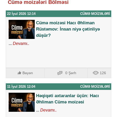
Cümə moizələri Bölməsi
22 İyul 2026 12:14
CÜMƏ MOIZƏLƏRI
Cümə moizəsi Hacı Əhliman
Rüstəmov: İnsan niyə çətinliyə
düşür?
...
Devamı..
Bəyən
0 Şərh
126
11 İyul 2026 12:04
CÜMƏ MOIZƏLƏRI
Həqiqəti axtaranlar üçün: Hacı
Əhliman Cümə moizəsi
...
Devamı..