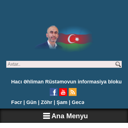
Hacı Əhliman Rüstəmovun informasiya bloku
Fəcr |
Gün |
Zöhr |
Şam |
Gecə
Ana Menyu