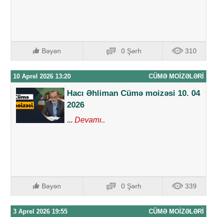
Bəyən
0 Şərh
310
10 Aprel 2026 13:20
CÜMƏ MOIZƏLƏRI
Hacı Əhliman Cümə moizəsi 10. 04
2026
...
Devamı..
Bəyən
0 Şərh
339
3 Aprel 2026 19:55
CÜMƏ MOIZƏLƏRI