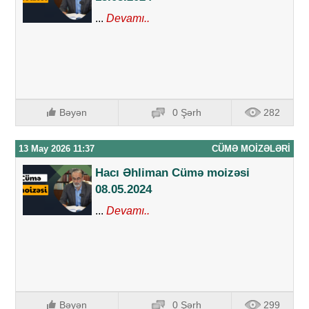
...
Devamı..
Bəyən
0 Şərh
282
13 May 2026 11:37
CÜMƏ MOIZƏLƏRI
Hacı Əhliman Cümə moizəsi
08.05.2024
...
Devamı..
Bəyən
0 Şərh
299