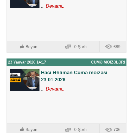
...
Devamı..
Bəyən
0 Şərh
689
23 Yanvar 2026 14:17
CÜMƏ MOIZƏLƏRI
Hacı Əhliman Cümə moizəsi
23.01.2026
...
Devamı..
Bəyən
0 Şərh
706