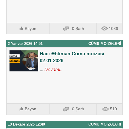
Bəyən
0 Şərh
1036
2 Yanvar 2026 14:51
CÜMƏ MOIZƏLƏRI
Hacı Əhliman Cümə moizəsi
02.01.2026
...
Devamı..
Bəyən
0 Şərh
510
19 Dekabr 2025 12:40
CÜMƏ MOIZƏLƏRI