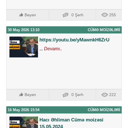
Bəyən
0 Şərh
255
30 May 2026 13:10
CÜMƏ MOIZƏLƏRI
https://youtu.be/yMawnkH6ZrU
...
Devamı..
Bəyən
0 Şərh
222
16 May 2026 15:54
CÜMƏ MOIZƏLƏRI
Hacı Əhliman Cümə moizəsi
15.05.2024