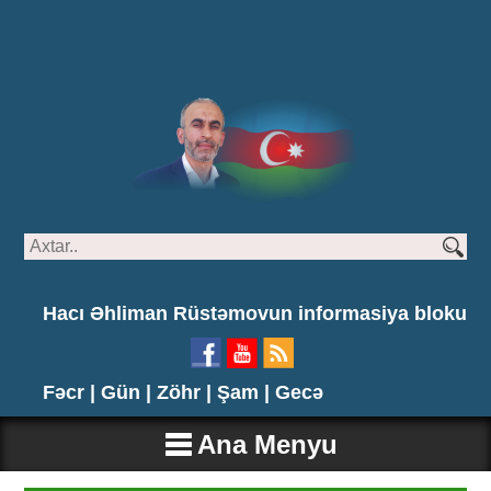
Hacı Əhliman Rüstəmovun informasiya bloku
Fəcr |
Gün |
Zöhr |
Şam |
Gecə
Ana Menyu