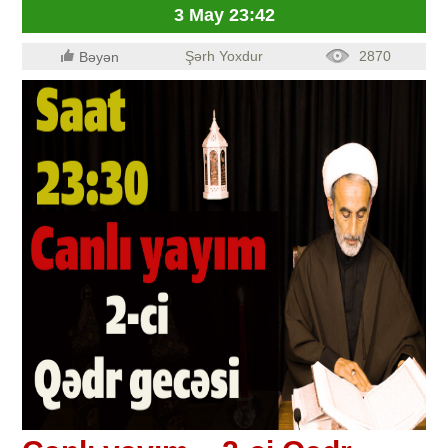
3 May 23:42
Şərh Yoxdur
2870
Bəyən