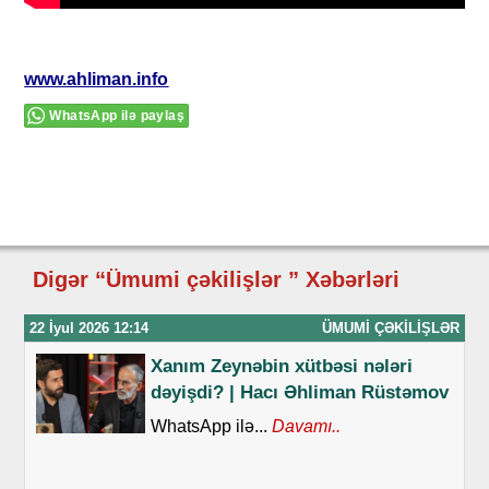
www.ahliman.info
WhatsApp ilə paylaş
Digər “Ümumi çəkilişlər ” Xəbərləri
22 İyul 2026 12:14
ÜMUMI ÇƏKILIŞLƏR
Xanım Zeynəbin xütbəsi nələri
dəyişdi? | Hacı Əhliman Rüstəmov
WhatsApp ilə...
Davamı..