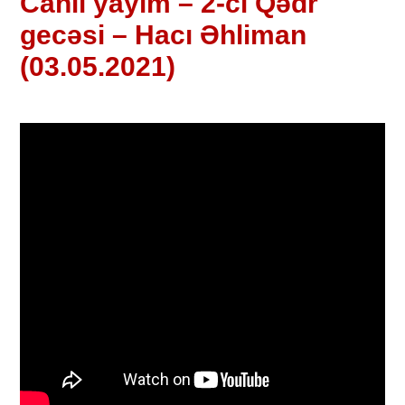
Canlı yayım – 2-ci Qədr
gecəsi – Hacı Əhliman
(03.05.2021)