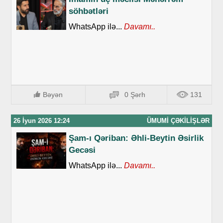
söhbətləri
WhatsApp ilə...
Davamı..
Bəyən
0 Şərh
131
26 İyun 2026 12:24
ÜMUMI ÇƏKILIŞLƏR
Şam-ı Qəriban: Əhli-Beytin Əsirlik
Gecəsi
WhatsApp ilə...
Davamı..