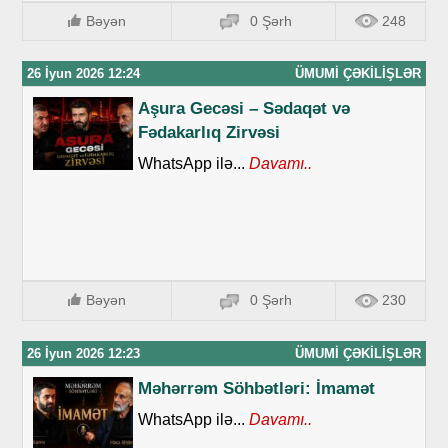
Bəyən
0 Şərh
248
26 İyun 2026 12:24
ÜMUMI ÇƏKILIŞLƏR
Aşura Gecəsi – Sədaqət və
Fədakarlıq Zirvəsi
WhatsApp ilə...
Davamı..
Bəyən
0 Şərh
230
26 İyun 2026 12:23
ÜMUMI ÇƏKILIŞLƏR
Məhərrəm Söhbətləri: İmamət
WhatsApp ilə...
Davamı..