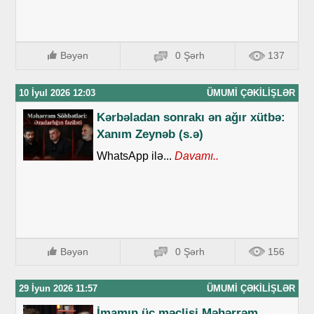
Bəyən
0 Şərh
137
10 İyul 2026 12:03
ÜMUMI ÇƏKILIŞLƏR
Kərbəladan sonrakı ən ağır xütbə:
Xanım Zeynəb (s.ə)
WhatsApp ilə...
Davamı..
Bəyən
0 Şərh
156
29 İyun 2026 11:57
ÜMUMI ÇƏKILIŞLƏR
İmamın üç məclisi Məhərrəm