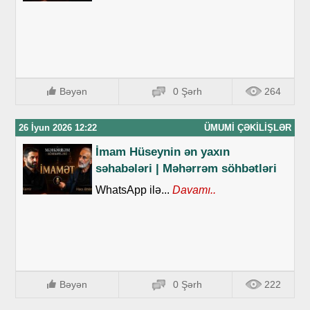
Bəyən
0 Şərh
264
26 İyun 2026 12:22
ÜMUMI ÇƏKILIŞLƏR
İmam Hüseynin ən yaxın
səhabələri | Məhərrəm söhbətləri
WhatsApp ilə...
Davamı..
Bəyən
0 Şərh
222