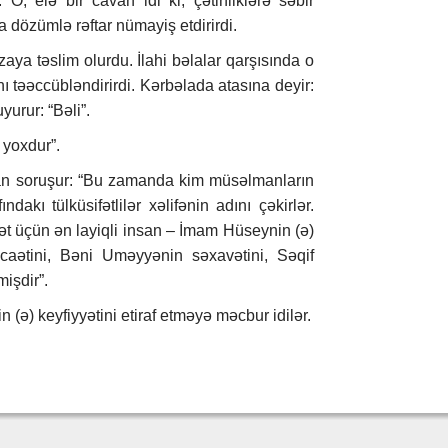
 O, elə bir cavan idi ki, çətinliklərə səbir
a dözümlə rəftar nümayiş etdirirdi.
izaya təslim olurdu. İlahi bəlalar qarşısında o
nı təəccübləndirirdi. Kərbəlada atasına deyir:
yurur: “Bəli”.
 yoxdur”.
rdan soruşur: “Bu zamanda kim müsəlmanların
ındakı tülküsifətlilər xəlifənin adını çəkirlər.
ət üçün ən layiqli insan – İmam Hüseynin (ə)
caətini, Bəni Uməyyənin səxavətini, Səqif
işdir”.
(ə) keyfiyyətini etiraf etməyə məcbur idilər.