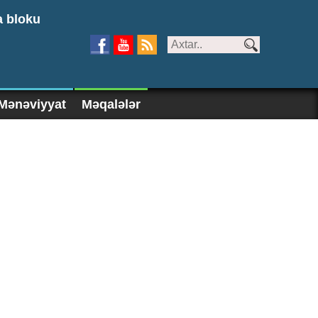
a bloku
Mənəviyyat
Məqalələr