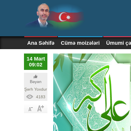
Ana Səhifə
Cümə moizələri
Ümumi çək
14 Mart
09:02
Bəyən
Şərh Yoxdur
4183