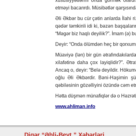
xüsusiyyətlərini onda görmək olardı.
etməyi bacarırdı. Müsibətlər qarşısınd
Əli Əkbər bu cür çətin anlarda İlahi r
qədər təmkinli idi ki, bəzən başqaları
“Məgər biz haqlı deyilik?”. İmam (ə) bu
Deyir: “Onda ölümdən heç bir qorxum
Müaviyə (lən) bir gün ətrafındakıla
xilafətinə daha çox layiqlidir?”. Ətraf
Ancaq o, deyir: “Belə deyildir. Hökum
oğlu Əli Əkbərdir. Bəni-Haşimin şü
qəbiləsinin gözəlliyini özündə cəm etm
Hətta düşmən münafiqlər də o Həzrətin 
www.ahliman.info
Digər “Əhli-Beyt ” Xəbərləri