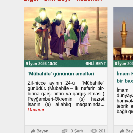
9 İyun 2026 10:10
ƏHLI-BEYT
6 İyun 20
‘Mübahilə’ gününün əməlləri
İmam K
bir bax
Zil-hiccə ayının 24-ü “Mübahilə”
günüdür. (Mübahilə – iki nəfərin bir-
İmam 
birinə qarşı nifrin və qarğış etməsi.)
dünyaya
Peyğəmbəri-Əkrəmin (s) həzrət
həmvətə
İsanın (ə) allahlıq məqamında...
təbrik 
Davamı..
bağlı qı
Bəyən
0 Şərh
201
Bəy