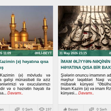
26 11:09
ƏHLI-BEYT
31 May 2026 23:15
Ə
azimin (ə) həyatına qısa
İMAM ƏLİYYƏN-NƏQİNİN 
ış
HƏYATINA QISA BİR BAX
Kazimin (ə) mövludu və
Şiələrin onuncu imamının adı
 gəlişi münasibəti ilə əziz
məşhur ləqəbləri Nəqi v
nlərimizi və oxucularımızı
mübarək künyəsi “Əbülhəs
edir və o həzrətin həyatı ilə
İmam Kazim (ə) və imam Rz
sa...
Davamı..
künyəsi...
Davamı..
ən
0 Şərh
197
Bəyən
0 Şərh