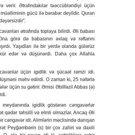
verir. Ətrafındakılar təəccübləndiyi üçün
 müəlliminin gücü ilə bərabər deyildir. Quran
dəyərsizdir”.
cavanları ətrafında toplaya bilirdi. Əli babası
na görə də babasının əxlaq və rəftarını
şırdı. Yaşıdları ilə bir yerdə olanda gülərüz
əkkür edər və düşünərdi. Daha çox Allahla
avanlar üçün igidlik və şücaət rəmzi idi.
şməni məhv edirdi. O zaman ki, 25 nəfərlə
ələr üçün su gətirir. Əmisi Əbilfəzil Abbas (ə)
rdi.
 meydanında igidlik göstərən cəngavərlər
t qədər təhsilli və elmli olmazlar. Ancaq Əli
 bir cəngavər idi. Alimlərin məclisində danışan
ət Peyğəmbərin (s) bir çox zahiri və daxili