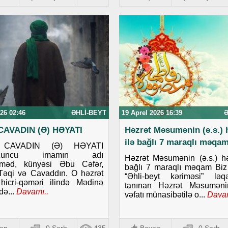
26 02:46
ƏHLI-BEYT
19 Aprel 2026 16:39
Ə
CAVADIN (Ə) HƏYATI
Həzrət Məsumənin (ə.s.) 
ilə bağlı 7 maraqlı məqa
 CAVADIN (Ə) HƏYATI
uzuncu imamın adı
Həzrət Məsumənin (ə.s.) hə
məd, künyəsi Əbu Cəfər,
bağlı 7 maraqlı məqam Biz
Təqi və Cavaddın. O həzrət
“Əhli-beyt kəriməsi” ləq
hicri-qəməri ilində Mədinə
tanınan Həzrət Məsumənin
də...
Davamı..
vəfatı münasibətilə o...
Davam