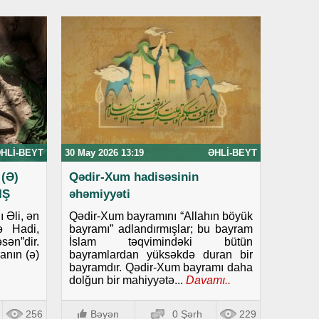
HLI-BEYT
30 May 2026 13:19
ƏHLI-BEYT
(Ə)
Qədir-Xum hadisəsinin
IŞ
əhəmiyyəti
 Əli, ən
Qədir-Xum bayramını “Allahın böyük
ə Hadi,
bayramı” adlandırmışlar; bu bayram
ən”dir.
İslam təqvimindəki bütün
anın (ə)
bayramlardan yüksəkdə duran bir
bayramdır. Qədir-Xum bayramı daha
dolğun bir mahiyyətə...
Davamı..
256
Bəyən
0 Şərh
229