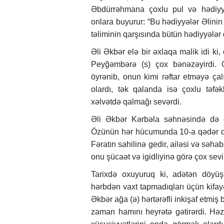
Əbdürrəhmana çoxlu pul və hədiyyə 
onlara buyurur: “Bu hədiyyələr Əlinin
təliminin qarşısında bütün hədiyyələr 
Əli Əkbər elə bir əxlaqa malik idi ki, 
Peyğəmbərə (s) çox bənəzəyirdi. O
öyrənib, onun kimi rəftar etməyə çalı
olardı, tək qalanda isə çoxlu təf
xəlvətdə qalmağı sevərdi.
Əli Əkbər Kərbəla səhnəsində də c
Özünün hər hücumunda 10-a qədər dü
Fəratın sahilinə gedir, ailəsi və səhab
onu şücaət və igidliyinə görə çox sevi
Tarixdə oxuyuruq ki, adətən döyüş
hərbdən vaxt tapmadıqları üçün kifayə
Əkbər ağa (ə) hərtərəfli inkişaf etmiş
zaman hamını heyrətə gətirərdi. Həzr