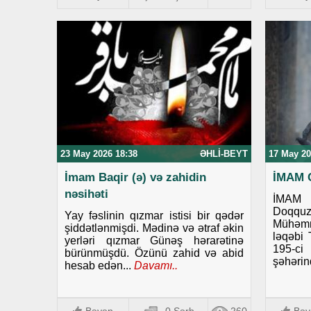
23 May 2026 18:38
ƏHLI-BEYT
17 May 20
İmam Baqir (ə) və zahidin
İMAM 
nəsihəti
İMAM
Doqq
Yay fəslinin qızmar istisi bir qədər
Mühəm
şiddətlənmişdi. Mədinə və ətraf əkin
ləqəbi 
yerləri qızmar Günəş hərarətinə
195-ci 
bürünmüşdü. Özünü zahid və abid
şəhərin
hesab edən...
Davamı..