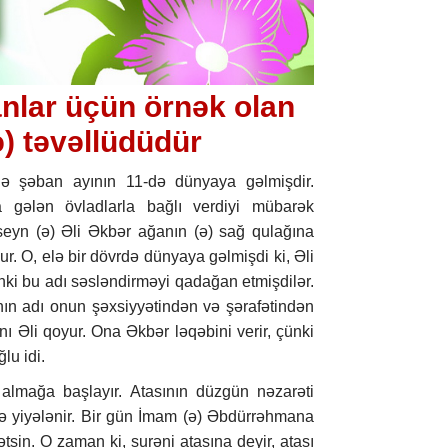
nlar üçün örnək olan
ə) təvəllüdüdür
ndə şəban ayının 11-də dünyaya gəlmişdir.
 gələn övladlarla bağlı verdiyi mübarək
eyn (ə) Əli Əkbər ağanın (ə) sağ qulağına
. O, elə bir dövrdə dünyaya gəlmişdi ki, Əli
ünki bu adı səsləndirməyi qadağan etmişdilər.
sanın adı onun şəxsiyyətindən və şərafətindən
ı Əli qoyur. Ona Əkbər ləqəbini verir, çünki
ğlu idi.
 almağa başlayır. Atasının düzgün nəzarəti
ə yiyələnir. Bir gün İmam (ə) Əbdürrəhmana
tsin. O zaman ki, surəni atasına deyir, atası