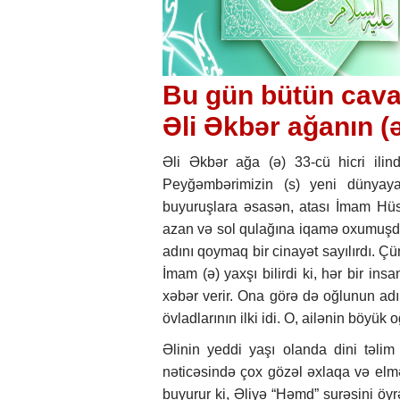
Bu gün bütün cava
Əli Əkbər ağanın (
Əli Əkbər ağa (ə) 33-cü hicri ili
Peyğəmbərimizin (s) yeni dünyaya
buyuruşlara əsasən, atası İmam Hüs
azan və sol qulağına iqamə oxumuşdur
adını qoymaq bir cinayət sayılırdı. Ç
İmam (ə) yaxşı bilirdi ki, hər bir in
xəbər verir. Ona görə də oğlunun adın
övladlarının ilki idi. O, ailənin böyük o
Əlinin yeddi yaşı olanda dini təlim
nəticəsində çox gözəl əxlaqa və elm
buyurur ki, Əliyə “Həmd” surəsini öyrə