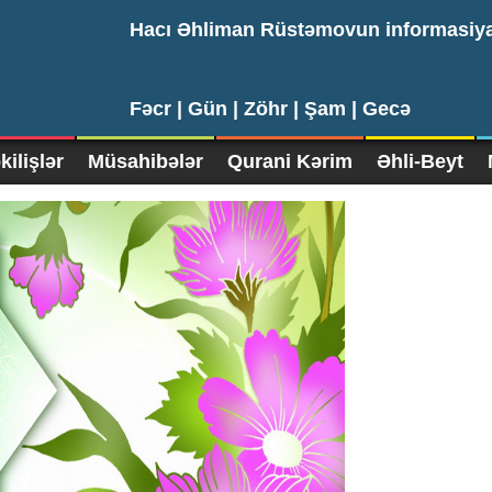
Hacı Əhliman Rüstəmovun informasiy
Fəcr |
Gün |
Zöhr |
Şam |
Gecə
ilişlər
Müsahibələr
Qurani Kərim
Əhli-Beyt