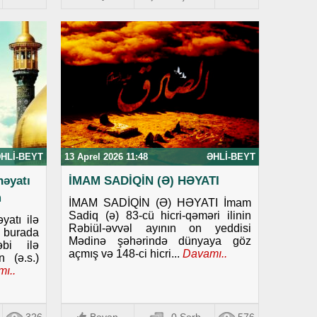
HLI-BEYT
13 Aprel 2026 11:48
ƏHLI-BEYT
həyatı
İMAM SADİQİN (Ə) HƏYATI
m
İMAM SADİQİN (Ə) HƏYATI İmam
Sadiq (ə) 83-cü hicri-qəməri ilinin
yatı ilə
Rəbiül-əvvəl ayının on yeddisi
 burada
Mədinə şəhərində dünyaya göz
əbi ilə
açmış və 148-ci hicri...
Davamı..
 (ə.s.)
ı..